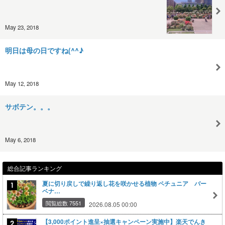
May 23, 2018
明日は母の日ですね(^^♪
May 12, 2018
サボテン。。。
May 6, 2018
総合記事ランキング
夏に切り戻しで繰り返し花を咲かせる植物 ペチュニア バー
ベナ…
閲覧総数 7551
2026.08.05 00:00
【3,000ポイント進呈×抽選キャンペーン実施中】楽天でんき