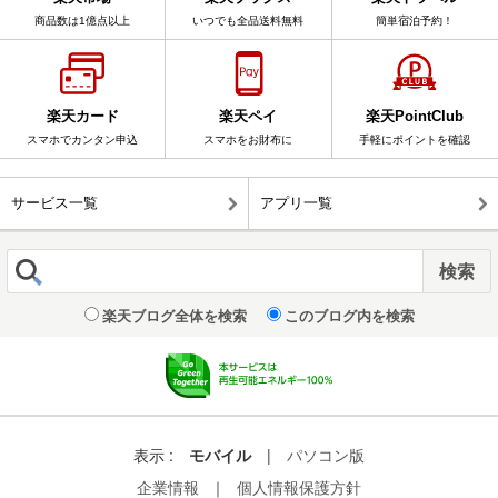
商品数は1億点以上
いつでも全品送料無料
簡単宿泊予約！
楽天カード
楽天ペイ
楽天PointClub
スマホでカンタン申込
スマホをお財布に
手軽にポイントを確認
サービス一覧
アプリ一覧
楽天ブログ全体を検索
このブログ内を検索
表示 :
モバイル
|
パソコン版
企業情報
｜
個人情報保護方針