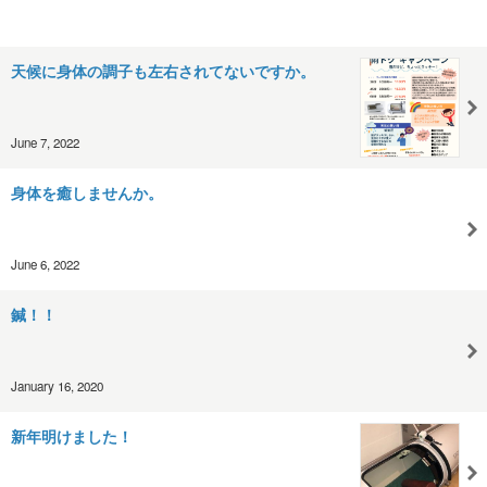
天候に身体の調子も左右されてないですか。
June 7, 2022
身体を癒しませんか。
June 6, 2022
鍼！！
January 16, 2020
新年明けました！