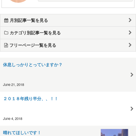
月別記事一覧を見る
カテゴリ別記事一覧を見る
フリーページ一覧を見る
休息しっかりとっていますか？
June 21, 2018
２０１８年残り半分、、！！
June 4, 2018
晴れてほしいです！