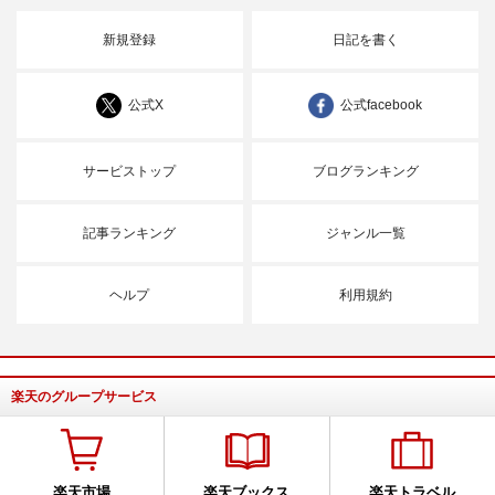
新規登録
日記を書く
公式X
公式facebook
サービストップ
ブログランキング
記事ランキング
ジャンル一覧
ヘルプ
利用規約
楽天のグループサービス
楽天市場
楽天ブックス
楽天トラベル