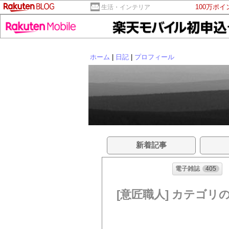
100万ポ
生活・インテリア
ホーム
|
日記
|
プロフィール
新着記事
電子雑誌
405
[意匠職人] カテゴリ