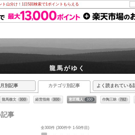
イント山分け！1日5回検索で1ポイントもらえる
龍馬がゆく
月別記事
カテゴリ別記事
よく読まれている
龍馬檄文
300
経営指南
300
意匠職人
300
作陶三昧
782
の記事
全300件 (300件中 1-50件目)