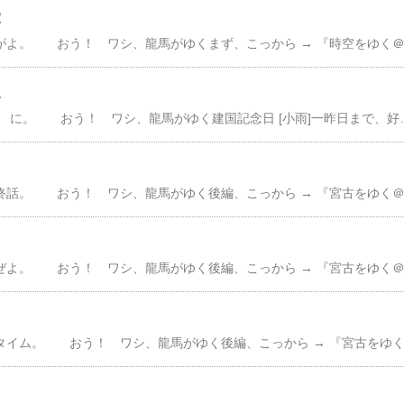
２
１
んで、２月１１日（祝） に。 おう！ ワシ、龍馬がゆく建国記念日 [小雨]一昨日まで、好評連載 『京都での龍馬の足跡をゆく』ええ天気に恵まれたき。 だが、ワシにゃ相応しくない感動的な動画にして足跡をゆく＠総集編なんせ、稀代の雨男。 で、こん日、似合いの雨ぜよでで、地下鉄で降り立ったんは 『コスモスクエア』駅こりゃ 大阪港の一角にある駅ぜよ。 そう、ベイエリアほとんど人通りのない海沿いの道をゆく。 龍馬がゆくちぃっと肌寒いき右手にゃ、大阪湾左手にゃ