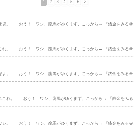
1
2
3
4
5
6
>
んで、我が国の代表的硬貨。 おう！ ワシ、龍馬がゆくまず、こっから→ 『銭金をみる＠１』 存分に楽しめる平山郁夫の原画1986年発行の１０万円金貨 （同時に１万円銀貨なども）天皇陛下御在位六十年記念硬貨と言いたいところだがやっぱ、安土桃山～江戸時代初期にか
９
んで、世界の硬貨あれこれ。 おう！ ワシ、龍馬がゆくまず、こっから→ 『銭金をみる＠１』 存分に楽しめるかつて日本にも輸入された中国の貨幣はじめ、世界各国の硬貨 展示されちょるユーロ加盟国じゃ、１セントから２ユーロまでの８種類共通面はヨーロッパの地図だが、もう片面のデザ
８
んで、金塊の鷲づかみぜよ。 おう！ ワシ、龍馬がゆくまず、こっから→ 『銭金をみる＠１』 存分に楽しめるお子ちゃまコーナーちゅぅても、自動販売機の基本原理を模式化したもんで、パズルもあったき。マジに取り組んでしもうたワシでで、いよいよ金塊・銀塊との
７
んで、造幣局の仕事あれこれ。 おう！ ワシ、龍馬がゆくまず、こっから→ 『銭金をみる＠１』 存分に楽しめる硬貨製造のほか勲章・褒章、金属工芸品などの製造、地金・鉱物の分析で、貴金属地金の精製、品位証明（ホールマーク）などもそげん事業の紹介コーナーゆくと
６
んで、ビジュアル系のワシ。 おう！ ワシ、龍馬がゆくまず、こっから→ 『銭金をみる＠１』 存分に楽しめるお金のできるまで製造プロセス図解＆見本コーナー。 まず、塊造りから５００円コインできるまで。 こげん展示