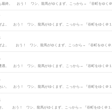
７
６
んで、月刊誌『少年』ぜよ。 おう！ ワシ、龍馬がゆくまず、こっから→ 『谷町をゆく＠１』 存分に楽しめる写真。本文と無関係の『谷町シリーズ』小学三年生ぐらいになっと漫画本を買えと駄々こねるワシ貸し本もあったが、目的が模写するためやで返したくない貸し本ちゅうのに…。返さんと駄
５
４
３
んで、絵本の読み聞かせ。 おう！ ワシ、龍馬がゆくまず、こっから→ 『谷町をゆく＠１』 存分に楽しめる写真＠大阪歴史博物館と併設のＮＨＫ大阪爺婆っ子のワシ。 二人から、よう絵本を買うてもろたがよ当時、単純化した絵より 写実的な絵が圧倒的に多かったで、爺婆の買う絵本、日本昔話ばっか