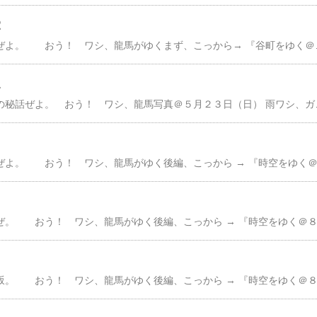
２
んで、せっせと塗り絵ぜよ。 おう！ ワシ、龍馬がゆくまず、こっから→ 『谷町をゆく＠１』 存分に楽しめる写真＠大阪歴史博物館塗り絵のこと漫画ちゅうても、ええかどうか疑問なんやが三つ年上の従姉が、何とも楽しそうに色を塗っておるがよで、何枚か分けて貰うたんが、塗り絵 はじめた きっかけむ
１
んで、ワシのガキん頃の秘話ぜよ。 おう！ ワシ、龍馬写真＠５月２３日（日） 雨ワシ、ガキの頃から、ずうっと漫画家になりたかったがよ結局。金沢の美術大学に入り、デザイナーになったが…毎日、机に向かう。 机ちゅうて、折畳み式ちゃぶ台じゃき一人用のちゃぶ台