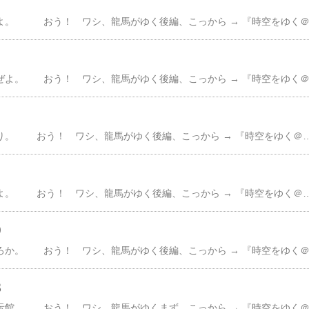
んで、観覧の順路どおり。 おう！ ワシ、龍馬がゆく後編、こっから → 『時空をゆく＠８』 存分に楽しめる４階から３階へ。博物館に、欠かせんもんちゅぅと…。 やっぱ、ジオラマでもって、江戸時代の大坂。 玄関口だった湊の様子現在、多くの川が埋め立てられ、往時の面影は薄いがジオラマ見ると、水の都・大坂の賑わいが伝わってくる出航する商船。 江戸に物資を運ぶ菱垣廻船・樽廻船川沿いにゃ、蔵屋敷やら廻船問屋が軒を並べちょるきんでな、船が通っちょる杭の水路大阪市 ↓ シンボルマークの素 ↓ 『澪（みお）つくし』 ↓はてさて澪つくし＝澪標＝澪の串（杭）。 こりゃま、浅海ゆく船に水路しめした道しるべ。 さらに言うと、元良親王の和歌わびぬれば 今はたおなじ 難波なるみをつくしても あはむとぞ思う「澪標」と「身を尽くし」 かけちょる掛詞に、ちなむんやと：・てなことで、古代から湊（
んで、展示館の４階ぜよ。 おう！ ワシ、龍馬がゆく後編、こっから → 『時空をゆく＠８』 存分に楽しめるなにわの海の時空館大航海時代の交易史ブースでっと、こげんコーナーそう。 ヨットでのタイム 争う 『ヨットシミュレーター』女の子、チャレンジ中。 『頑張れや』と、しばし観戦風や波で ヨット揺れる仕掛け。 ま、無事ゴールイン思わず拍手。 そんにしても、気になる後にある帆船４階から見下ろしても、なかなかの迫力もんじゃきに帆船の名ちゃ、『浪華（なにわ）丸』復元された菱垣（ひがき）廻船ぜよ全長約30m・高さ約27.5m・幅約7.7mはてさて浪華丸。重さ約90t。 帆の大きさなら 約18m×約20mでもって、菱垣廻船。 『天下の台所』だった大坂から人口の急増した江戸へ、 生活物資を運んどった船運んどったもんなど、後日に書くきに。 乞、ご期待：・てなことで、こん船。 実際、航海実験した後に 展示そりゃそうと、おまん。 乗り物酔いって、したことは？ワシか。 ワシゃ、あるあるあるガキん
９
８