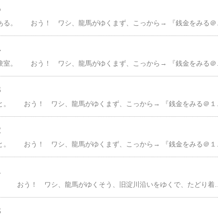
５
んで、薄暗い歴史室にある。 おう！ ワシ、龍馬がゆくまず、こっから→ 『銭金をみる＠１』 存分に楽しめる自動天秤金貨幣の製造んとき、円形になったコインを１枚ずつ量っとったもん。 おもしろがって、見とると…。 急に大型モニターで、ムービー上映。 むろん、
４
んで、まるで理科の実験室。 おう！ ワシ、龍馬がゆくまず、こっから→ 『銭金をみる＠１』 存分に楽しめる創業時代のイギリス製天秤幕末期。幾度となく金銀貨が改鋳されて、多種多様の貨幣が流通。 で、その額面通り取引されんかったがよそう、それぞれの実質価値に
３
んで、造幣博物館内へと。 おう！ ワシ、龍馬がゆくまず、こっから→ 『銭金をみる＠１』 存分に楽しめる造幣局ミニチュア模型旧淀川（現大川）西岸に位置する造幣局。 江戸時代は藤堂家の大坂屋敷。 始祖は戦国大名の藤堂高虎ぜよちなみに、約120品種・約4
２
んで、造幣局の構内へと。 おう！ ワシ、龍馬がゆくまず、こっから→ 『銭金をみる＠１』 存分に楽しめる古めかしいガス灯創設されたん、1871年。で、工場内と近隣周辺に点灯こりゃ、貨幣鋳造んとき発生するガスの余剰分を利用屋外に設置されたもんとして、日本で初め
１
んで、前シリーズにて。 おう！ ワシ、龍馬がゆくそう、旧淀川沿いをゆくで、たどり着いたん。 桜ノ宮近くに架かる通称・銀橋でで、橋のたもとにあるんが。独立行政法人・造幣局ま、閑人のワシ。せっかくじゃき。造幣局の見学ぜよそう、工場見学がでける。 ちゅぅても、予約制じゃきむろん、行き当たりばったりのワシ。予約しとらんが…予約不要・入館無料の造幣局博物館もあるきに。いざ大阪市内にしては、かなり広い敷地 工場や事務所とともに、従業員の社宅もある さらに、多くの桜木が立ち並んで優雅なもん はてさて大阪で造幣局ちゅぅと、思い浮かぶん『桜の通り抜け』毎年、４月
８