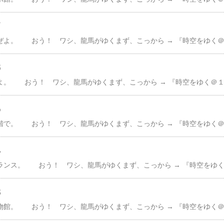
７
６
５
４
３