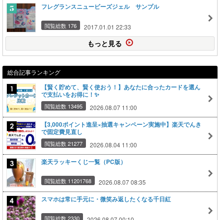
フレグランスニュービーズジェル サンプル
閲覧総数 176
2017.01.01 22:33
もっと見る
総合記事ランキング
【賢く貯めて、賢く使おう！】あなたに合ったカードを選ん
で支払いをお得に！✨
閲覧総数 13495
2026.08.07 11:00
【3,000ポイント進呈×抽選キャンペーン実施中】楽天でんき
で固定費見直し
閲覧総数 21277
2026.08.04 11:00
楽天ラッキーくじ一覧（PC版）
閲覧総数 11201768
2026.08.07 08:35
スマホは常に手元に・微笑み返したくなる千日紅
閲覧総数 2330
2026.08.07 00:10