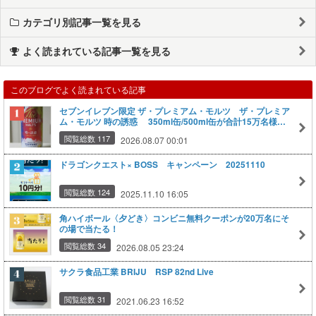
カテゴリ別記事一覧を見る
よく読まれている記事一覧を見る
このブログでよく読まれている記事
セブンイレブン限定 ザ・プレミアム・モルツ ザ・プレミア
ム・モルツ 時の誘惑 350ml缶/500ml缶が合計15万名様に
当たるキャンペーン
閲覧総数 117
2026.08.07 00:01
ドラゴンクエスト× BOSS キャンペーン 20251110
閲覧総数 124
2025.11.10 16:05
角ハイボール〈夕どき〉コンビニ無料クーポンが20万名にそ
の場で当たる！
閲覧総数 34
2026.08.05 23:24
サクラ食品工業 BRIJU RSP 82nd Live
閲覧総数 31
2021.06.23 16:52