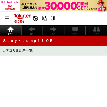
ホーム
前へ
次へ
コメント
シェア
Ｓｔａｙ・Ｊｕｍｐ！！’０５
カテゴリ別記事一覧