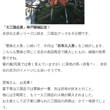
「大三国志展」神戸開催記念！
水滸伝土産シリーズに続き、三国志グッズを大公開です。
「曹操土人形」に続いて、今日は
「呂布土人形」
をご紹介します。
こちらも曹操と同じく北京の友誼商店で購入したもの。細面の色男
風ですね。
紫の服(写真では青く見えていますが）に茶色の馬（赤兎？）、水滸
伝の呂方のイメージにも合いそうです。
雲海さん、お見事！
森下翠は三国志では曹操が一番、次は呂布が好きとのこと。
他には王昭君と、もう一人三国志の人物が購入されました。
お土産として正子家に贈られた三国志の武将は、さて一体誰でしょ
う。