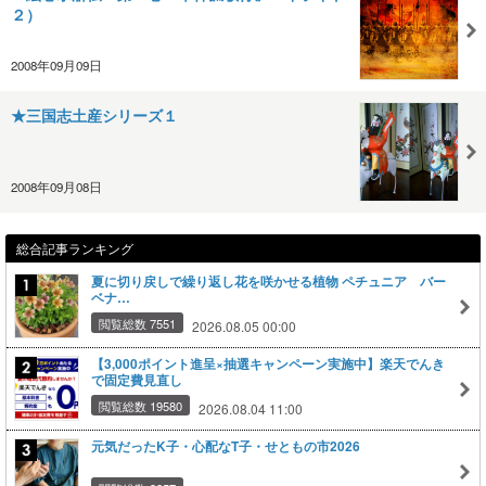
２）
2008年09月09日
★三国志土産シリーズ１
2008年09月08日
総合記事ランキング
夏に切り戻しで繰り返し花を咲かせる植物 ペチュニア バー
ベナ…
閲覧総数 7551
2026.08.05 00:00
【3,000ポイント進呈×抽選キャンペーン実施中】楽天でんき
で固定費見直し
閲覧総数 19580
2026.08.04 11:00
元気だったK子・心配なT子・せともの市2026