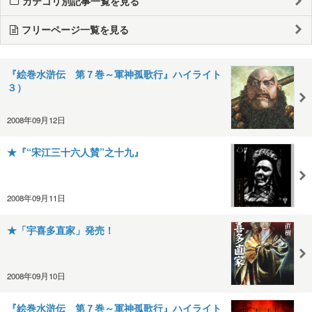
カテゴリ別記事一覧を見る
フリーページ一覧を見る
『絵巻水滸伝 第７巻～軍神孤歌行』ハイライト
３）
2008年09月12日
★『“宋江三十六人賛”之十九』
2008年09月11日
★「宇喜多直家」発売！
2008年09月10日
『絵巻水滸伝 第７巻～軍神孤歌行』ハイライト