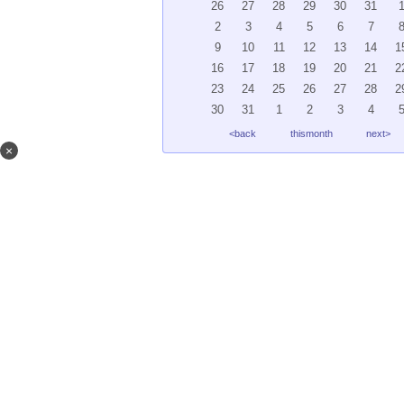
26
27
28
29
30
31
2
3
4
5
6
7
9
10
11
12
13
14
1
16
17
18
19
20
21
2
23
24
25
26
27
28
2
30
31
1
2
3
4
<back
thismonth
next>
×