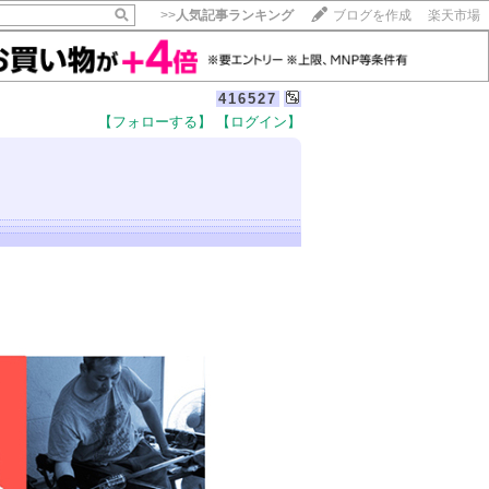
>>
人気記事ランキング
ブログを作成
楽天市場
416527
【フォローする】
【ログイン】
【毎日開催】
15記事にいいね！で1ポイント
10秒滞在
いいね!
--
/
--