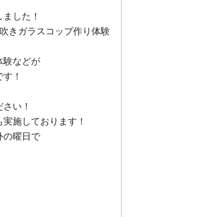
しました！
は吹きガラスコップ作り体験
体験などが
です！
ださい！
も実施しております！
外の曜日で
！