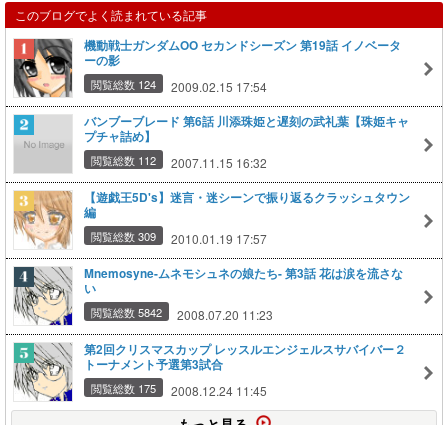
このブログでよく読まれている記事
機動戦士ガンダムOO セカンドシーズン 第19話 イノベータ
ーの影
閲覧総数 124
2009.02.15 17:54
バンブーブレード 第6話 川添珠姫と遅刻の武礼葉【珠姫キャ
プチャ詰め】
閲覧総数 112
2007.11.15 16:32
【遊戯王5D's】迷言・迷シーンで振り返るクラッシュタウン
編
閲覧総数 309
2010.01.19 17:57
Mnemosyne-ムネモシュネの娘たち- 第3話 花は涙を流さな
い
閲覧総数 5842
2008.07.20 11:23
第2回クリスマスカップ レッスルエンジェルスサバイバー２
トーナメント予選第3試合
閲覧総数 175
2008.12.24 11:45
もっと見る