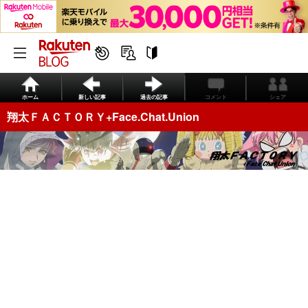
ホーム
新しい記事
過去の記事
コメント
シェア
翔太ＦＡＣＴＯＲＹ+Face.Chat.Union