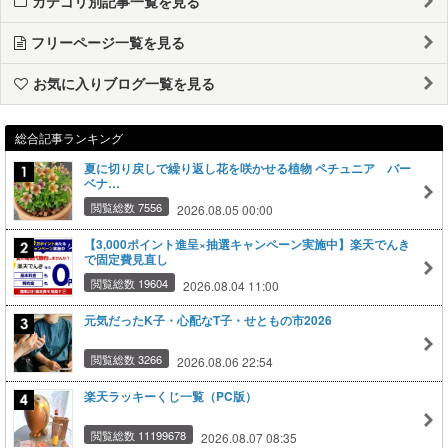
カテゴリ別記事一覧を見る
フリーページ一覧を見る
お気に入りブログ一覧を見る
総合記事ランキング
夏に切り戻しで繰り返し花を咲かせる植物 ペチュニア バー
ベナ…
閲覧総数 7556
2026.08.05 00:00
【3,000ポイント進呈×抽選キャンペーン実施中】楽天でんき
で固定費見直し
閲覧総数 19604
2026.08.04 11:00
元気だったK子・心配なT子・せともの市2026
閲覧総数 3266
2026.08.06 22:54
楽天ラッキーくじ一覧（PC版）
閲覧総数 11199678
2026.08.07 08:35