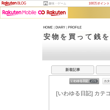
100万ポイン
趣味・ゲーム
HOME
|
DIARY
|
PROFILE
安物を買って銭
新着記事
いわゆる日記
270
カタ
[いわゆる日記] カテ