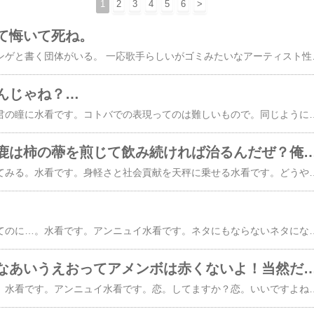
1
2
3
4
5
6
>
て悔いて死ね。
ローマ字でオランゲランゲと書く団体がいる。 一応歌手らしいがゴミみたいなアーティスト性を全面に押し出した騒音を歌と称している。 ラップかと思えば韻を踏めていない。 普通の歌かと思うとリズム
んじゃね？…
正しくも。水看です。君の瞳に水看です。コトバでの表現ってのは難しいもので。同じように絵で表現するのも難しいものだ。実際ほとんどのものは立体だし。立体で表現するのは割と得意だったりする。まぁあれだ。語彙が少ない人が多くなってるよね。っていう話題。でもね。少なくてもいいと思うこともあるんだ。コトバでの表現なんてさ。立体を絵で表すのと同じでさ。削られる情報が満載でしょ。まだカッチり形があるものをコトバで表現するならさ。ある程度の整合性を保てるだろうけど。音とか色とか匂いとか。自分というフィルターを通しちゃったらもうね。だからさ。いい曲だと思ったらさ。単純に神曲でいいと思ったり。表現するコトバを持たないならしないほうがいいさ。だって音楽は心で聴くものでしょう？感じることが大事じゃない
知ってるか？馬鹿は柿の蔕を煎じて飲み続ければ治るんだぜ？俺は
何事も自分一人でやってみる。水看です。身軽さと社会貢献を天秤に乗せる水看です。どうやら人間として壊れてるところがあるらしい。いつ壊れたのやら。まぁ恋愛感情がジェンダーフリーな時点で壊れてるがなｗ遺伝子的に見れば男なんて全員壊れてるけど。その中でも特に壊れが激しいみたいだ。目を覚ました時に。隣に最愛の人がいること。この幸せを人はもっと考えるべきだと思う。慣れとは恐ろしいもので。空気みたく感じるらしい。経年変化で感情が一定ではいられない。そういうことなのか。気が短いことだ。短慮だ。もっと自分をニュートラルにして。溶けてみるべきだ。そして足りない何かを見つめるべきだ。もしかしたらそれは足下に落ちてるか
エイプリルフールだってのに…。水看です。アンニュイ水看です。ネタにもならないネタになってしまった…。わかる人
アメンボあかいなあいうえおってアメンボは赤くないよ！当然だよ！誰でも知っ
おはようございました。水看です。アンニュイ水看です。恋。してますか？恋。いいですよね。私。親密になればなるほど無口になるタイプです。好きな人と一緒だと結構しゃべります。恋人と一緒だとちょっと無口になります。愛してる人と一緒だと手をつないでニコニコになります。春。人肌恋しい季節です。具体的に言うと。手をつないで取り留めのない話をしたりする分が不足です。ほっぺをくっつけたりする分が不足です。恋。長期低テンション型です。大好きっていう気持ちがずっと続きます。揺らぐことが無く一途です。おもしろみが無いのかもしれません。愛。本気で愛してるって言ったのは3回だけです。全て同じ人に向けての言葉です。気持ちを伝えるのが苦手です。だから言葉に出しました。私。言わずに誤解を招くよりも言って後悔する質です