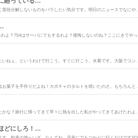
に廻っている…
なんでしょう？何となく普段分解しないものをバラしたい気分です。明日のニュースでなにやらイヤな事件の報道があっても私じゃないですよ？そんなことより誰か液晶ディスプレイをくださいｗ
…
いい？939に乗り換
ははは。カラオケ行きたいねぇ。というわけで行こう。すぐに行こう。水看です。大阪でコンデンサやら抵抗やら基盤やら買ってきた水看です。男子はカボチャが苦手とハチクロに書いてましたね。どうでもいいけどハチクロってハチロクに似てるよね。
やぁ。ホワイトデーにはお菓子を手作りだよね！カボチャのタ
やぁみんな、元気だったかな？旅行に帰ってきて早々に熱を出した私がやってきてあげたわよ！あひゃ。もうカプセルには泊まらない。二度と泊まらない。はぁ～。幸せオーラを周囲に振りまいてあげるわ！というわけでスパロボW終了。なに？どういうわけかわからないって？つまりだね。スパロボWをクリアしてしまったということだよ。ついでに2周目には強化パーツと撃墜数は持ち越されないことを宣言しておこう！それによってやる気が失せたのは内緒だ！ちなみに今回はミ
ほどにしろ！…
あ～。明日から旅に出ます。約束の地