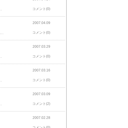
無性にバラしたいｗとにかくバラしたいｗバラバラにする快楽に浸りたいｗ中の回路を焼き切れるほど見つめたいｗはんだごてであらゆるコンデンサを取り去りたいｗ誰か提供してください。
コメント(0)
2007.04.09
えるわよ？754はサーバにでもするわよ？後悔しないのね？ここにきてやっと登場なアイテムが…これなんだけど。やっと使えそうなアイテム登場だね。これも使えそうな気はするけど…。このアイテムは趣味人専用かな…。まぁしばらくは地味に電子工作やってますよ。
コメント(0)
2007.03.29
カボチャ好きな私としては納得いかないわけで。というわけでカボチャ嫌いな男子募集。ふぅ。安いとつい無駄なものでも買ってしまうものです。あ、安いというのは定価からの意味ですじょ？半額からが勝負。が頭の中で鳴り響いてる水看です。
コメント(0)
2007.03.16
ルトを焼いたのさ。もちろんとても美味だよ！あはははははは。
コメント(0)
2007.03.09
ーティアが強すぎるぞ！Nジャマーキャンセラーによって毎ターン15％ENが回復するし。MAP兵器の範囲が異常に広いうえに敵味方判別しやがるし。射程は長いし。アスランに指揮範囲があるし。合体攻撃があるし。ついでにアーバレストもそれに匹敵するぐらい強いよ。頭部バルカンで8000とか普通だしね。まぁネタバレだけど。主人公機のサイズが２Lってのはどうなのよ？回避が厳しいじゃない！まぁ結構面白かったから許すけど。さぁ世界樹の迷宮再開だ！
コメント(2)
2007.02.28
へいざ。なんてね。温泉にでもつかりに行くだけですYOまぁそれはそれとして。冷蔵庫がやばい。全然冷えないｗ試しに温度計を入れてみたら…きっちり16℃おい！室温と大して変わらないじゃないか！ちなみに冷凍は-5℃おい！だめじゃないか！こりゃ買い換えだな…。そして…。HDD増やしました。たまにネコ鳴きするのがあれですねorzこうプログラム組んでると「ニャー」ゲームしてても「ニャー」たまにしか鳴かないからまぁいいけどね。
コメント(0)