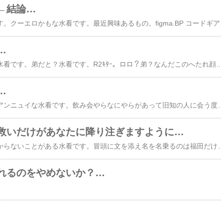
←結論…
素直デレだよ。水看です。クーエロかもな水看です。最近興味あるもの。figma.BP コードギアス 反逆のルルーシュ ルルーシュ・ランペルージ武装神姫常時稼働サーバresonanceコスプレ乙女的恋革命ラブレボ!!女の子男の子てへ♪
…
私はお前に報復する。水看です。弟だと？水看です。R2ｷﾀｰ。ロロ？弟？なんだ
…
あけおめ！水看です。アンニュイな水看です。飲み会やらなにやらがあって旧知の人に会う度に「ほんとに変わってないね」といわれる。自分としては変わっているのだけどなぁ。例えば、他者の幸福を素直に喜べるようになったところとかｗうむ、実に変わっていないな。私が変わるときは世界が変わる時だ！と言ってその場をやり過ごすぜ。そんなことはどうでもいいｗ自分というものの評価をどう設定するか？という話だ。他者から評価されるのは容易なことだ。だから私は他者の評価を気にしたことはない。ならば、何を持って評価するか。自分を評価できるのは自分だけだということか…。だとしたら私は。どれほどの大切な何かを握り潰してきたのだろう。どれほどの人を傷つけてきたのだろう。最近特に思うのは、自分が幸せだというこ
救いだけがあなたに降り注ぎますように…
恋する乙女☆にしかわからないことがある水看です。冒頭に文を添え名を名乗るのは福田だけではない！水看です。うまくいかないものだな。うん。世界は実にうまくできている。私の見ている世界が全ての人に見えているわけではないんだ。だったら落胆することはない。そうした違いがある
れるのをやめないか？…
。