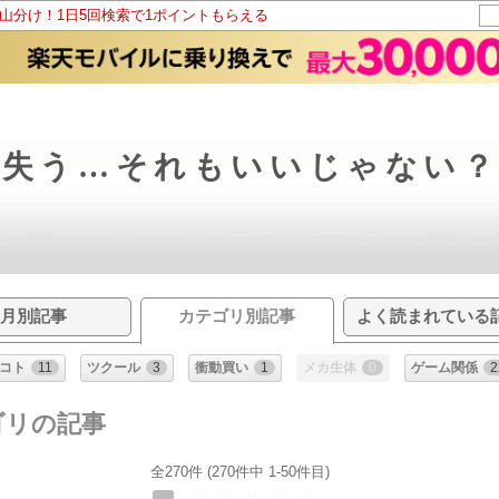
ト山分け！1日5回検索で1ポイントもらえる
を失う…それもいいじゃない
月別記事
カテゴリ別記事
よく読まれている
コト
11
ツクール
3
衝動買い
1
メカ生体
0
ゲーム関係
2
ゴリの記事
全270件 (270件中 1-50件目)