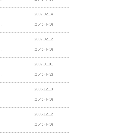
2007.02.14
単なる趣味ですから。チョコ使うと幅が狭くなっちゃうし。なによりカボチャのタルトはリクエスト品ですから。頼まれるとがんばっちゃう性格です。というわけで買い物行ってきます！ﾉｼ
コメント(0)
2007.02.12
度は中の上。真女神転生２くらいの感覚かな？みなさんもやりましょう。
コメント(0)
2007.01.01
はないが…。例えば海老沢とか。例えばソウル支局長とか。まぁ解説が面倒なのでここでも見てください。あ、鵜呑みにしないでね。おねがい♪情報は情報。真実は真実。自分は自分。他人は他人。私は神。ちゃんと区別しましょう。これ、一年の抱負ね☆
コメント(2)
2006.12.13
等の厨雑誌が無断で紹介。↓作者が怒り心頭。↓開発停止。↓ソフトの配布などが減る。例えばny。↓得したのは…。そうか…。そういうことか…。厨雑誌は回し者か…。確かに最小限の被害で押さえられる罠…。開発が続けば被害は続くが…。停止に追い込めば今後の被害が減るからな…。今を売って将来を保護してるわけか…。道理で無くならないわけだ…。死ねばいいのに。
コメント(0)
2006.12.12
KillZoneあらかじめ決めておいた銃撃等を行いやすい追い込みポイント。まぁいいや。最近禁断の領域に足を突っ込んでいる気がする。そう、あれだ。無いならば作ってしまえプログラム。なんだか将来的に全く使えない知識ばかりが増えている…。再構成の能力が欲しいね。
コメント(0)