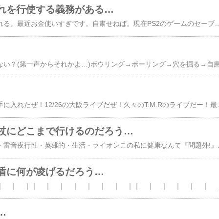
れを行使する義務がある…
時間は私の為だけに流れる。最近お金使いすぎです。自粛せねば。現在PS2のゲームのセーブデータ解析してます。ゾイドタクティクスとか。真･女神転生3とか。ゾイドタクティクス…orz何このゲーム？真面目に作ったの？システムとかはまぁいいとしよう。だが戦闘の間が悪い。とにかく悪い。キャラのセリフと武器効果音が重なると声聞こえないし。武器効果音がへぼいし。BGMもへぼいし。決定音とかカーソル音がいちいちへぼいし。不愉快極まりない。正直PSのZOIDS2のがよかったよ。あれのグラフィックを綺麗にして。パイロットの声いれたらもう充分だったのに…。改悪だねｗ商品開発
野郎限定ライブの席を手に入れたぜ！12/26の大阪ライブだ
杖にどこまで行けるのだろう…
感染性・慢性的・病弱・雷音夜行性・英雄的・生活・
盾に何が凌げるだろう…
｜ ｜ ｜ ｜ ｜ ｜ ｜ ｜｜ ｜ ｜ ｜ ｜ ｜ ｜ ｜｜ ｜ ｜ ｜ ｜ ｜ ｜ ｜｜ ｜ ｜ ｜ ｜ ｜ ｜ ｜｜ ｜ ｜ ｜ ｜ ｜ ｜ ｜｜ ｜ ｜ ｜ ｜ ｜ ｜ ｜｜ ｜ ｜ ｜ ｜ ｜ ｜ ｜｜ ｜ ｜ ｜ ｜ ｜ ｜ ｜｜ ｜ ｜ ｜ ｜ ｜ ｜ ｜｜ ｜ ｜ ｜ ｜ ｜ ｜ ｜｜ ｜ ｜ ｜ ｜ ｜ ｜ ｜｜ ｜ ｜ ｜ ｜ ｜ ｜ ｜｜ ｜ ｜ ｜ ｜ ｜ ｜ ｜｜ ｜ ｜ ｜ ｜ ｜ ｜ ｜｜ ｜ ｜ ｜ ｜ ｜ ｜ ｜｜ ｜ ｜ ｜ ｜ ｜ ｜ ｜｜ ｜ ｜ ｜ ｜ ｜ ｜ ｜｜ ｜ ｜ ｜ ｜ ｜ ｜ ｜｜ ｜ ｜ ｜ ｜ ｜ ｜ ｜｜ ｜ ｜ ｜ ｜ ｜ ｜ ｜｜ ｜ ｜ ｜ ｜ ｜ ｜ ｜｜ ｜ ｜ ｜ ｜ ｜ ｜ ｜｜ ｜ ｜ ｜ ｜ ｜ ｜ ｜｜ ｜ ｜ ｜ ｜ ｜ ｜ ｜｜ ｜ ｜ ｜ ｜ ｜ ｜ ｜｜ ｜ ｜ ｜ ｜ ｜ ｜ ｜｜ ｜ ｜ ｜ ｜ ｜ ｜ ｜｜ ｜ ｜ ｜ ｜ ｜ ｜ ｜｜ ｜ ｜ ｜ ｜ ｜ ｜ ｜｜ ｜ ｜ ｜ ｜ ｜ ｜ ｜｜ ｜ ｜ ｜ ｜ ｜ ｜ ｜｜ ｜ ｜ ｜ ｜ ｜ ｜ ｜｜ ｜ ｜ ｜ ｜ ｜ ｜ ｜｜ ｜ ｜ ｜ ｜ ｜ ｜ ｜｜ ｜ ｜ ｜ ｜ ｜ ｜ ｜｜ ｜ ｜ ｜ ｜ ｜ ｜ ｜｜ ｜ ｜ ｜ ｜ ｜ ｜ ｜｜ ｜ ｜ ｜ ｜ ｜ ｜ ｜｜ ｜ ｜ ｜ ｜ ｜ ｜ ｜｜ ｜ ｜ ｜ ｜ ｜ ｜ ｜｜ ｜ ｜ ｜ ｜ ｜ ｜ ｜｜ ｜ ｜ ｜ ｜ ｜ ｜ ｜｜ ｜ ｜ ｜ ｜ ｜ ｜ ｜｜ ｜ ｜ ｜ ｜ ｜ ｜ ｜｜ ｜ ｜ ｜ ｜ ｜ ｜ ｜｜ ｜ ｜ ｜ ｜ ｜ ｜ ｜｜ ｜ ｜ ｜ ｜ ｜ ｜ ｜｜ ｜ ｜ ｜ ｜ ｜ ｜ ｜｜ ｜ ｜ ｜ ｜ ｜ ｜ ｜｜ ｜ ｜ ｜ ｜ ｜ ｜ ｜｜ ｜ ｜ ｜ ｜ ｜ ｜ ｜｜ ｜ ｜ ｜ ｜ ｜ ｜ ｜｜ ｜ ｜ ｜ ｜ ｜ ｜ ｜｜ ｜ ｜ ｜ ｜ ｜ ｜ ｜｜ ｜ ｜ ｜ ｜ ｜ ｜ ｜｜ ｜ ｜ ｜ ｜ ｜ ｜ ｜｜ ｜ ｜ ｜ ｜ ｜ ｜ 
…