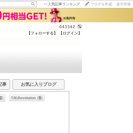
>>
人気記事ランキング
ブログを作成
楽天市場
043342
【フォローする】
【ログイン】
？
記事
お気に入りブログ
2
T.M.Revolution
5