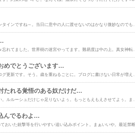
今日は乙女☆の日バレンタインですね～。当日に意中の人に渡せないのはかなり微妙なのでもりあがりませんｗま、今回はカボチャのタルトでも作ろうかと。チョコ関係ないけどねｗお菓子作りは
…
ブログを書いてたなぁｗ忘れてました。世界樹の迷宮やってます。難易
おめでとうございます…
どうも。今年最初のブログ更新です。そう。歳を重ねるごとに。ブログに書けない日常が増えていく。悲しいと思いませんか？ちなみに私は思いません。まぁそれはそれとして。紅白は酷かった。低俗もいいところだ。まぁNHKの質の低下は今に始まったことで
討たれる覚悟のある奴だけだ…
最近乙女分が足りてない。ルルーシュだけじゃ足りないよぅ。もっともえもえさせてよぅ。まぁそんな寝言はさておき。なんだかなぁ。なんでゲー○ボとかネト○ンなんていう厨雑誌、もとい著作権侵害雑誌が未だに発行されてるかなぁ。それらによって開発が停止されたソフトが星の数…。死ねばいいのに。はっ！待てよ…。流れをまとめてみよう。有用なソフトが開発される。↓ゲー○ボ
踏み込んでるわよ…