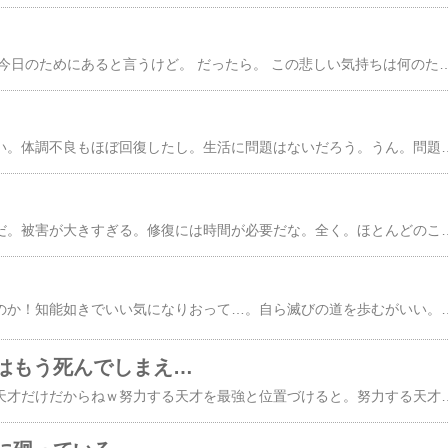
国は人のため。 昨日は今日のためにあると言うけど。 だったら。 この悲しい気持ちは何のためにあるのだろう。 君を失った喪失感は何のためにあるのだろう。 そんな答えさえ出せない僕は。 その幸せを失った心で。 幸せを静かに願うだけ。 僕のこの願いは僕が愛した君のため。 僕が失くした君のため。 水看です。 乙女☆の水看
取り乱した。申し訳ない。体調不良もほぼ回復したし。生活に問題はないだろう。うん。問題ないじゃないか。大丈夫。私はこういう事態に耐性が比較的あるほうだからね。痩せ我慢得意ですｗつーわけで。いや全然関係ないんだけど。週末はお友達のお見舞いに行って参ります
もうしばらく私はダメだ。被害が大きすぎる。修復には時間が必要だな。全く。ほとんどのことをうまく運べるのに。たった１つだけうまくいった試しがないものがある。お金は順調に増えてるし。先行きも安定。でもこれでは…。私はいったい何のためにがんばってたんだ？いや、私は何を言っている…。それにしても細い精神だな。いや、それだけ本気をだしていたということか。まぁ体調は普通に
人間ごときが何を言うのか！知能如きでいい気になりおって…。自ら滅びの道を歩むがいい。真実はいつもひとつではないわけで。新聞各社を読んでいるとそれぞれ偏りがあるわけで。２ちゃん＝オタクという構図を使いたがるのは政治がらみの臭いがするわけで。捏造報道が蔓延してるわけで。情報を解釈しないで鵜呑みにする馬鹿がいるわけで。報道には解釈がすでに加わっていることを考慮してないわけで。何が真実かの判断すらも放棄してるわけで。考えることが面倒なら死んでしまえばいいわけで。思考というのは人類唯一の武器なわけで。生きていることの定義とは何なのか考え
はもう死んでしまえ…
努力しなくていいのは天才だけだからねｗ努力する天才を最強と位置づけると。努力する天才普通の天才かなり努力する秀才努力しない天才努力する秀才かなり努力する凡人普通の秀才努力する凡人普通の凡人努力しない凡人って感じじゃないかしら？ちなみにランク外として「努力を努力と認識していない何か」というのもあります。人間には分があると考えてます。どんなに努力してもどうにもならない分野はあるものですよ。でも。どんなクソ人間でも何かしらの才能はあるものです。それが社会や自分に役立つかどうかは別として。あ、ここであえて社会も含めたのは持論があるからだから気になさらずに。まぁ生かせる(誤変換にあらず)才能を持ってた人間だけが一般に天才と呼ばれる人ですよ。生かせない場合はギネスブック止まりだけどｗまぁ何が言いたいかと言うと。自分が凡人であると認識しているにもかかわらず努力しないとは…。って話ですよ。勝つのは最後まで知略を巡らせた方だ。っていうのが私のモットーですが。要はそんな感じですよ。分をわきまえるわきまえないの話じゃないんです。単なる秀才程度の人間になら凡人は勝てるんですよ。なのに投げるのは逃げで