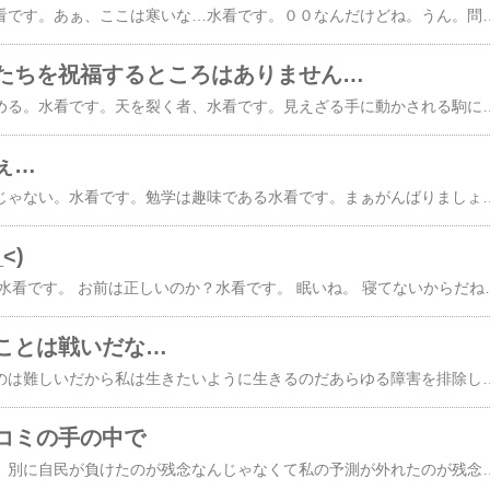
うん。まぁあれだ。水看です。あぁ、ここは寒いな…水看です。００なんだけどね。うん。問題点でもあげてみようか。・主人公たちがきもい・メイン機体が「ぼくのかんがえたガンダム」ここだと思うんだ。世界観とか武力による戦争の否定とかオマージュ感とかそんなものは問題じゃないと思うんだ。期待してなかったのもあるけど。見れなく
たちを祝福するところはありません…
絶対者は自己犠牲を求める。水看です。天を裂く者、水看です。見えざる手に動かされる駒になるかどうかは痩せ我慢をかっこいいと思うかどうかだと思うんだ。人間は大きく分けると2種類いて求める者と与えられる者がいるんだ。つまり僕は全員が幸せな世界を夢見ている。まぁそんなことはど
ぇ…
ま、そんなことは問題じゃない。水看です。勉学は趣味である水看です。まぁがんばりましょう。PSPがほしいからね。お金がほしいね。じゃあがんばってPC作るかね。どのくらいのを欲しているかが微妙にわからない。
<)
世の中間違っている！ 水看です。 お前は正しいのか？水看です。 眠いね。 寝てないからだね。 寝よう
ことは戦いだな…
生きたいように生きるのは難しいだから私は生きたいように生きるのだあらゆる障害を排除してあらゆる常識を無視してあらゆる関係を拒絶してもう誰も止められない走り出してしまったからたくさん傷つけてしまったから振り返れば足を止めてしまうから進めば進むだけ傷だらけになるけれど進めば進むだけ誰もいなくなるけれど
コミの手の中で
自民負けか残念だねあ、別に自民が負けたのが残念なんじゃなくて私の予測が外れたのが残念なだけｗ水看ですやっぱり年金問題がネックかなぁ思ったよりみんな踊らされてる感が強い年金問題は別に今の自民が悪い訳じゃないしそもそもその改革に手を出したのがアベじゃないか変えようとしてる矢先に落ちはどうなんだろう確かにアベは失策が目立つしなおかつ大臣やめまくりのボロボロ政権なわけだが外交に関しては割とがんばった小泉も失策が多かったがあまり印象がないのはなぜか？マスコミがあまり取り上げてないからだみんなちゃんと政治が見えてるか？そもそも民主が半島の手先にしか見えないのが問題かあとマニュフェストなにこの夢幻ｗおまえらには無理だぜｗっていう内容にちゃんと目を通した有権者が何人いるだろう批判は簡単だそして甘美なものに聞こえるしかし堅実かつ実現が可能な修正案を出せる人間が何人いるのか最近は企業も政治も頓に短絡的だ社員の首はすぐ切るし教育方針はコロコロ変えるし目先のことしか見えていないそれは国民も同じ今回の選挙がそれを裏付けているマクロな単位のも