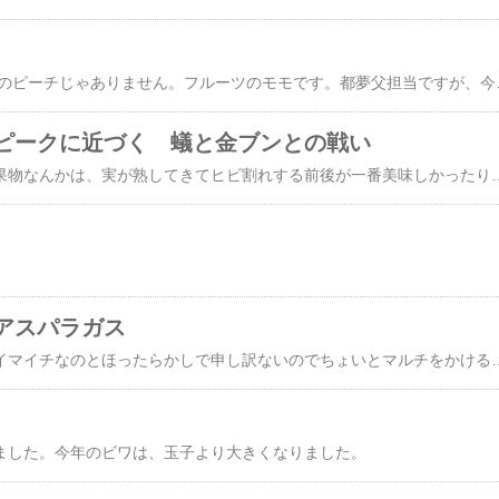
モモ と言っても我が家のピーチじゃありません。フルーツのモモです。都
ピークに近づく 蟻と金ブンとの戦い
ビワやプラムやその他果物なんかは、実が熟してきてヒビ割れする前後が一番美味しかったりする。そんな時期は、一瞬である。見てくれが良くないから果物屋には並ばない。でも、そんなことは蟻や金ブ
アスパラガス
アボカドの苗の生育がイマイチなのとほったらかしで申し訳ないのでちょいとマルチをかける。植え替えには
ました。今年のビワは、玉子より大きくなりました。