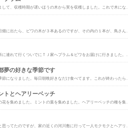
プラムの木が２本ありまして、収穫時期が遅いほうの木から実を収穫しました。これで木になってる実の３分の１位です。まだまだあります。この実は、収穫が遅いくせに、採ってもすぐには食べれません。ちょっとの間熟成させないと食べれた物ではないのです。でも熟成させると、完熟柿みたいに透明のジェル状になって、と
畑ネタが続きます。今日畑に出たら、ビワの木が３本あるのですが、その内の１本が、鳥さんに実を全部食べられました。ジョージ、ショックです。やっと熟してきて、さあ、今日採ろうとしたところです。しかも網を実に掛けてあったのですが、網ごと
今日は子供を耳鼻咽喉科に連れて行くついでにＴＪ家へプラム＆ビワをお届けに行きました。って何がメインなのか分からない一日でした。何故だか車で１時間掛かる所の病院に連れて行ってます。そんでもって待ち時間が結局３時間近く。その間にＴＪ嫁さんに昼飯をご馳走になりました。帰る途中の河川敷で
都夢の好きな季節です
ビワとプラムが最高の季節になりました。毎日朝晩好きなだけ食べてます
ントとヘアリーベッチ
今日の収穫カモミールの花を集めました。ミントの
本当はこの秋に買おうと思ってたのですが、家の近くの河川敷に行って一人モクモクとヘアリーベッチの種を採っ