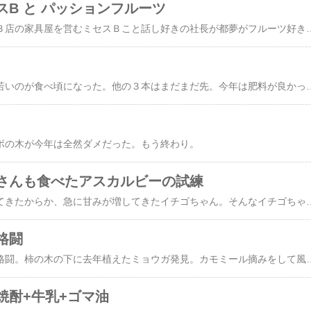
B と パッションフルーツ
ここ近畿のチベットで３店の家具屋を営むミセスＢこと話し好きの社長が都夢がフルーツ好きやと聞いて、わざわざパッションフルーツ
ビワ４本あるうち一番若いのが食べ頃になった。他の３本はまだまだ先。今年は
ボの木が今年は全然ダメだった。もう終わり。
さんも食べたアスカルビーの試練
ここ数日気温が上がってきたからか、急に甘みが増してきたイチゴちゃん。そんなイチゴちゃんは、午前中はジャムにすると採っていかれ、午後は、まだ熟してもいないモノまで根こそぎ採られ、しかも粗末に扱われていました
格闘
朝からカイガラムシと格闘。柿の木の下に去年植えた
焼酎+牛乳+ゴマ油