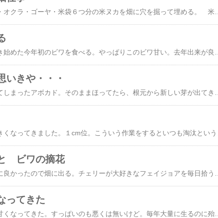
・野菜収穫 キュウリ・オクラ・ゴーヤ・米袋６つ分の米ヌカを畑に穴を掘って埋める。 米ヌカから虫を大量発生させ東北旅行に両親が行ってしまった為。・生ゴミ用穴掘りして生ゴミ捨てる。・エンジンオイル用２０Ｌ缶で簡易焼却炉を作った
る
早生種で１本だけ色付き始めた今年初のビワを食べる。やっぱりこのビワ甘い。去年出
思いきや・・・
この冬を越せずに枯れてしまったアボカド。そのままほってたら、根元から新しい芽が出てきてるのを週末発見した。すげー、
ビワの実が少し
と ビワの摘花
天気悪いと思ってたのに良かったので畑に出る。チェリーが大好きなフェイジョアを毎日拾う。今日もバ
なってきた
やっとこさプルーンが甘くなってきた。すっぱいのも悪くは無いけ