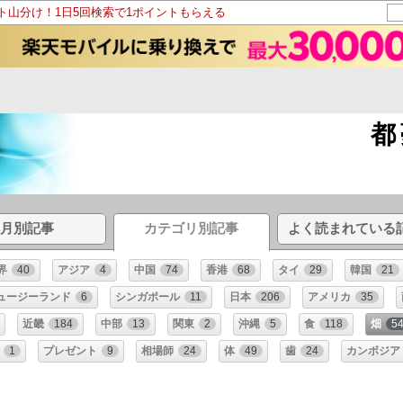
ント山分け！1日5回検索で1ポイントもらえる
都
月別記事
カテゴリ別記事
よく読まれている
界
40
アジア
4
中国
74
香港
68
タイ
29
韓国
21
ュージーランド
6
シンガポール
11
日本
206
アメリカ
35
近畿
184
中部
13
関東
2
沖縄
5
食
118
畑
5
1
プレゼント
9
相場師
24
体
49
歯
24
カンボジア