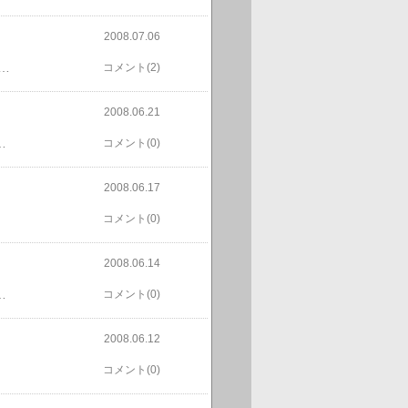
2008.07.06
夢父担当ですが、今年は形は良いのに甘みがありません。悔しがっています。そのモモをチェリーに都夢やピーチが食べさせようとしても食べないのに都夢父が食べさせるとチェリーはモモを食べます。こちらは味の問題ではなく、誰が食べさせるのかの問題のようです。
コメント(2)
2008.06.21
ンや鳥なんかは知っている。だから我先にと戦いになるのだ。そんなことを知って果物に開眼した都夢と。こんなフルーツ好きの都夢ですが、つい３、４年前までビワやプラムを好きじゃなかったのだ！
コメント(0)
2008.06.17
コメント(0)
2008.06.14
良くない時期ですがアスパラガスの移動をしました。フェイジョアが大きくなってきてスペース確保のため。
コメント(0)
2008.06.12
コメント(0)