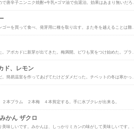
天気が持ちそうだったので唐辛子ニンニク焼酎+牛乳+ゴマ油で虫退治。効果はあまり無いだろ
ー
タイとフィリピンのマンゴーを買って食べ、発芽用に種を取り出
土手にツクシを見つけた。アボカドに新芽が出てきた。梅
カド、レモン
たぶんマンゴーは死んだ。簡易温室を作ってあげてたけどダメだった。チベットの冬は寒かった。アボカドは、なんとか大丈夫。でもこれから本格的に寒くなってきたら
 ２本プラム ２本梅 ４本剪定する。手に水ブクレが出来る。
みかん ザクロ
実は、柿は買った柿より美味しいです。みかんは、しっかりミカ