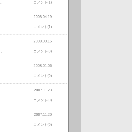
う。プルーンと梅がアブラムシとカイガラムシに毎年のことながらやられている。リンゴもなにやら怪しいダニのような虫が。テントウムシを探すもあまり見つからず。
コメント(1)
2008.04.19
す。また冬を越えることは難しいだろうと思うものの、また挑戦。
コメント(1)
2008.03.15
満開。ビワも実をつけ始めた。プラムも蕾が出来てきた。
コメント(0)
2008.01.06
ダメかも。レモンの収穫。都夢娘は、なんと丸ごとカジって食べる。すっぱいもの好きらしい。これから毎日ハチミツ・レモンを作って呑む。たまに焼酎に入れる。
コメント(0)
2007.11.23
コメント(0)
2007.11.20
ンの味がして美味しいです。ザクロは、やっぱりスッパかった！
コメント(0)