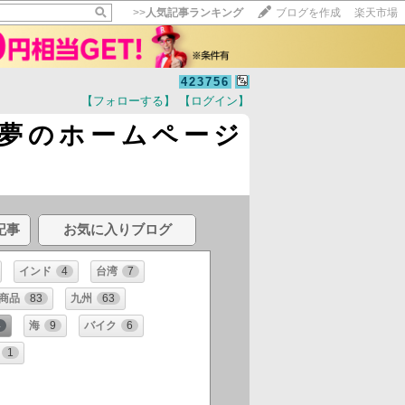
>>
人気記事ランキング
ブログを作成
楽天市場
423756
【フォローする】
【ログイン】
夢のホームページ
記事
お気に入りブログ
インド
4
台湾
7
商品
83
九州
63
4
海
9
バイク
6
1