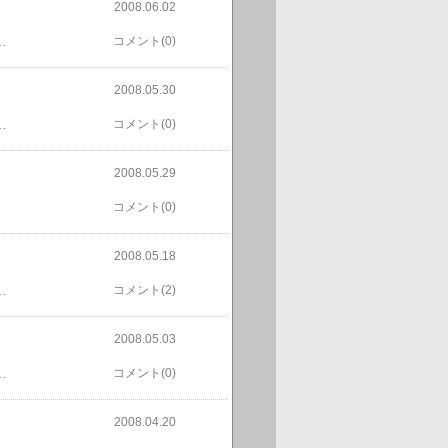
2008.06.02
の苗をくれた。さてさて今年の夏は良いとして、冬を越すことが出来るのでしょうか？まあ兎に角これからどう育つのか楽しみです。
コメント(0)
2008.05.30
肥料が良かったのか、熟す前から甘い。だから鳥さんに食べられる前に食べる！
コメント(0)
2008.05.29
コメント(0)
2008.05.18
。苦労して育てた都夢母は、ショックのあまり都夢夫婦が外出してたのに都夢夫婦の分の夕食を作ったりその夕食を作った後、親戚から夕食に誘われて外食をしなくちゃならなかったりと散々な一日を送ったのでありました。
コメント(2)
2008.05.03
ミョウガ発見。カモミール摘みをして風呂に入れた。
コメント(0)
2008.04.20