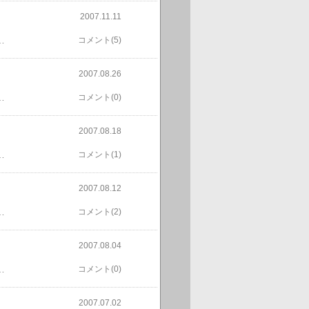
2007.11.11
ジョアを拾い集めました。これから風が吹くたびフェイジョアが落ちることでしょう。
コメント(5)
2007.08.26
木の根元に植えました。コンパニオンプランツってやつです。そもそもミョウガを採りに行こうと思ったのは、都夢父が草刈の時に柿の根元に植えてあったミョウガを刈ってしまったからです。トホホ。
コメント(0)
2007.08.18
銘柄の親衛隊みたいなこともやってる。株の雑誌にも先日載っていた。（昔は資産総額を出していたのに、今回の記事には無かった）で新規登録理由は、100を超える銘柄を持っているせいか話題は豊富でどうしても話題は100の中の目立つ銘柄になる。必然的にピークに向かう可能性が高くなる。この人が話題にすると危険信号！だから役に立つ。
コメント(1)
2007.08.12
わたしらの所では、みんな種あり食べてますよ。種無しは売り物ですがな。」ギョギョ！本場の人が、種無しは怖いゆーて食べてません。ブドウを種無しにするには、ジベレリン処理をするのですが、ジベレリンは植物ホルモンでして多分害は無いとは思うのですが、あの液体の色とか見てる人はあんまり体に良くなさそうに思えるんでしょうね。
コメント(2)
2007.08.04
の近くにあったビワが小粒なのにめちゃ美味しかったので、盗って（頂いて）きました。
コメント(0)
2007.07.02