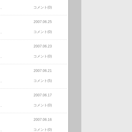
ても甘くて美味しいです。そこで登場するのがイッパイ貯まってるamazonの箱です。この箱が熟成のために保管しておくのに丁度いい按配なのです。世の中ＩＴ化（？）されて本当に良い世の中になりました！ＩＴ化以前は、こんな箱は手に入りませんでしたから・・・。ちなみに今はモモが食べ頃で美味しいです。
コメント(0)
2007.06.25
落とされて無茶苦茶にされました。今までのビワは、ちょっと熟しが足りなくてスッパかったのです。鳥さんは、どうやって実が熟したのを知ったのでしょうか？色？匂い？温度？何？やっぱり木を丸ごと網で覆わなければ結局ダメですね。トホホ。
コメント(0)
2007.06.23
は、またもやヘアリーベッチの種集めをしてしまいました。家に帰ってからは、草刈機で果樹畑の草刈をしました。本当は天気がよかったら海に行こうと思ってたのですが、天気が悪いと思ってキャンセルしたのでした。結局一日天気の良い日でした。明日は天気悪いそうです。上手いこといきまへんなぁ。
コメント(0)
2007.06.21
。これが終わったら次はプルーンかな？セッセとカモミールも摘んでます。
コメント(5)
2007.06.17
葉を集めました。ヘアリーベッチの種を集めました。
コメント(0)
2007.06.16
てました。なんせタダだもんね！この時期に枯れて種が出来始めます。結構怪しいオジサンだったような気が。
コメント(0)