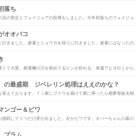
初落ち
家に帰ってから、ビワの花の剪定とフェイジョアの収穫をしました。今年初落ちのフェイ
がオオバコ
今日も暑かったので山に行きました。避暑とミョウガを採りに行きました。避暑にはなったのですがミョウガが思った所にはありませんでした。仕方が無いのでオオバコを採って帰りました。帰ってブドウの
き
草引き頑張る。暑くて暑くて大変。耕運機の刃を留めてるピンが折れる。来週アピタ行くから、そんとき買えるなぁ。RSSの整理もする。株の個人ブログがだいぶ減る。今回新規登録されたのは某女性のブログ。ちょこちょこチェックはしてたけどRSSに昇格。この人、持ち株数は100を越えるらしい。投資信託、信用取引、FXと何でもしてるみたい。某
 の最盛期 ジベレリン処理はええのかな？
今ブドウと梨が最盛期を迎えております。ＴＪ家にブドウを届けて家に帰ったら都夢母妹夫婦が畑に来ていました。都夢母妹夫婦「都夢父さん、上手いことブドウ作りはるなぁ。」都夢「ブドウの本場の人が、よーそんなこと言いますわ。」都夢母妹夫婦「へへへ。」都夢「薬使ってないから種あるし食べにくいでしょ。」都夢母妹夫婦「何ゆーてますの、
マンゴー＆ビワ
右がマンゴーです。３つ挑戦して１つだけ芽が出ました。左がビワです。オバーちゃんの墓
 プラム