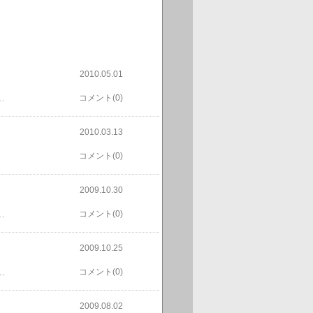
2010.05.01
食べまくってた。夕食のトンカツを都夢が揚げた。トンカツソースの代わりに都夢特性デミグラ風ソースを作ってかけてみたら結構美味かった。
コメント(0)
2010.03.13
コメント(0)
2009.10.30
高だな。チェリーが大好きだし。その他実のなるモノって農薬との戦いだもんなぁ・・・。
コメント(0)
2009.10.25
/昼からチェリーと畑に出たら水路で大きな亀を発見。水貯用風呂に入れる。チェリーがミカンを食べてる間ビワの摘蕾をする。
コメント(0)
2009.08.02