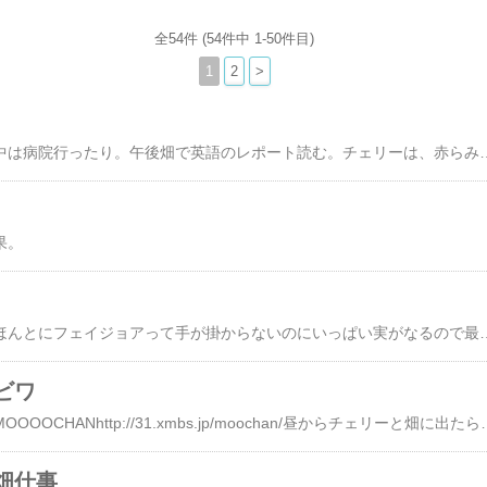
全54件 (54件中 1-50件目)
1
2
>
ポニョがダウン。午前中は病院行ったり。午後畑で英語のレポート読む。チェリーは、赤らみ始めたがまだ赤くないイチゴをバァーバの目を盗んで
果。
フェイジョア初収穫。ほんとにフェイジョアって手が掛からないのにいっぱい実がなるので最
ビワ
某大学の学祭に行く。MOOOOCHANhttp://31.xmbs.jp/moochan
畑仕事