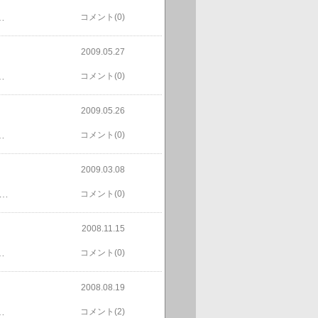
。 サンダーで切ったりして、 ＢＢＱで使えなくなった網を台として使えるようにした。 これで網の有効活用も出来るようになった。・チェリーと一緒に軽トラ乗って宅急便屋さんに行く。・花火をする。・風呂入る。・屁する。・寝る。
コメント(0)
2009.05.27
来が良かった分、今年は出来が良くないけど甘みは変わらず。種を１０個植えてみた。
コメント(0)
2009.05.26
復活。今日見たら、その新しい芽が枯れていた。ドテッ。とりあえず弔いの水と液体肥料をかけておいた。さて、どうなるか？
コメント(0)
2009.03.08
ずつ大きくなってきました。１cm位。こういう作業をするといつも淘汰ということを考えてしまう。
コメント(0)
2008.11.15
ケツ満タン拾う。ビワの花が咲き始めてるので摘花する。蜜蜂も結構飛んでたので受粉も大丈夫だろう。
コメント(0)
2008.08.19
ど。毎年大量に生るのに殆どほかしてる。どうにかならんかなぁ～。
コメント(2)