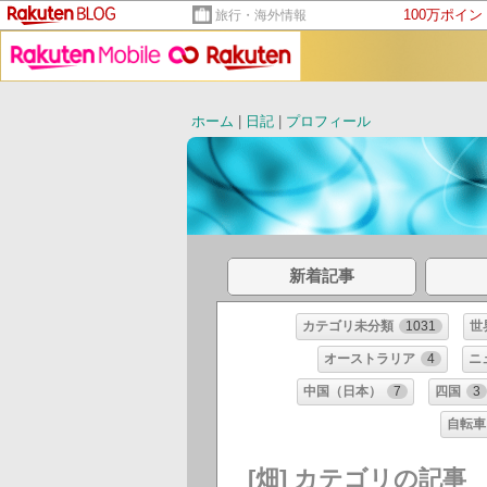
100万ポイ
旅行・海外情報
ホーム
|
日記
|
プロフィール
新着記事
カテゴリ未分類
1031
世
オーストラリア
4
ニ
中国（日本）
7
四国
3
自転車
[畑] カテゴリの記事