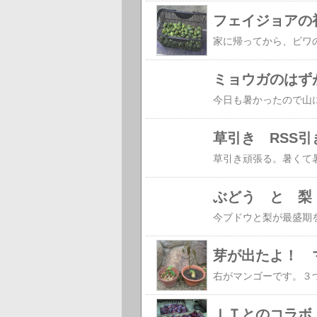
フェイジョアの
ミョウガのはず
草引き RSS引
ぶどう と 梨
芽が出たよ！ 
ＩＴとのコラボ