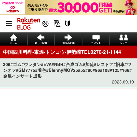
ホーム
新しい記事
過去の記事
コメント
シェア
中国四川料理-東煌-トンコウ-伊勢崎TEL0270-21-1144
306#ゴム#ウレタン#EVA#NBR#合成ゴム#加硫#レストア#旧車#ワ
ンオフ#GM7775#着色#BlennyMOV25#55#80#96#108#125#166​#
金属インサート成形
2023.09.19