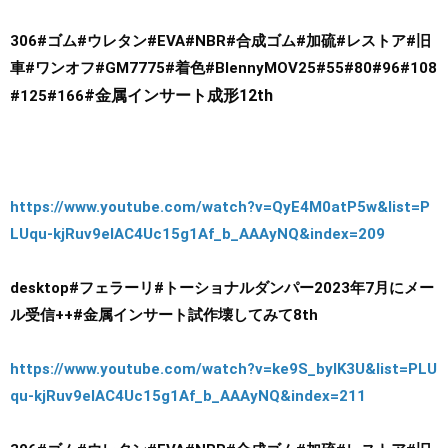
306
#ゴム
#ウレタン
#EVA
#NBR
#合成ゴム
#加硫
#レストア
#旧
車
#ワンオフ
#GM7775
#着色
#BlennyMOV25
#55#80#96
#108
​#金属インサート成形12th
#125
#166
https://www.youtube.com/watch?v=QyE4M0atP5w&list=P
LUqu-kjRuv9elAC4Uc15g1Af_b_AAAyNQ&index=209
​
desktop
#フェラーリ
#トーショナルダンパー2023年7月にメー
ル受信
++
#金属インサート試作壊してみて8th
https://www.youtube.com/watch?v=ke9S_bylK3U&list=PLU
qu-kjRuv9elAC4Uc15g1Af_b_AAAyNQ&index=211