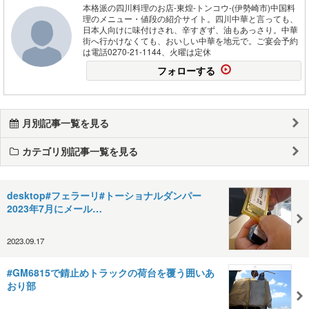
本格派の四川料理のお店-東煌-トンコウ-(伊勢崎市)中国料
理のメニュー・値段の紹介サイト。四川中華と言っても、
日本人向けに味付けされ、辛すぎず、油もあっさり。中華
街へ行かけなくても、おいしい中華を地元で。ご宴会予約
は電話0270-21-1144、火曜は定休
フォローする
月別記事一覧を見る
カテゴリ別記事一覧を見る
desktop#フェラーリ#トーショナルダンパー
2023年7月にメール…
2023.09.17
#GM6815で錆止めトラックの荷台を覆う囲いあ
おり部