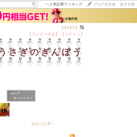
>>
人気記事ランキング
ブログを作成
楽天市場
394474
【フォローする】
【ログイン】
【毎日開催】
15記事にいいね！で1ポイント
うさぎのぎんぼう
10秒滞在
いいね!
--
/
--
過去の記事 >