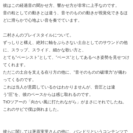
彼はこの経過音の聞かせ方、響かせ方が非常に上手なのです。
音の粒としての動きとは違う、音そのものの動きが視覚化できるほ
どに滑らかで心地よい音を奏でています。
二村さんのプレイスタイルについて。
ずっしりと構え、絶対に軸をぶらさない土台としてのサウンドの他
に、スラップ、スライド、細かな歌い方と、
とても”ベーシスト”として、”ベース”としてあるべき姿勢を見せつけ
てくれます。
ただこの土台を支える在り方の他に、”音そのものの破壊力”が備わ
ってくるのです。
これは当人が意図しているかはわかりませんが、音圧とは違
う”圧”を、彼のベースからは感じ取れるのです。
TtOツアーの「向かい風に打たれながら」がまさにそれでしたね。
これのサビで僕は倒れました。
彼らに関しては茅原実里さんの他に、バンドリというコンテンツで