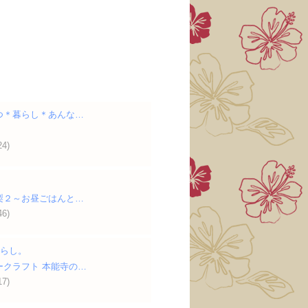
つ＊暮らし＊あんな…
24)
梨２～お昼ごはんと…
46)
暮らし。
ークラフト 本能寺の…
17)