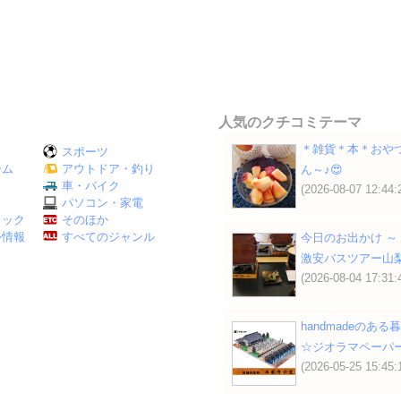
人気のクチコミテーマ
＊雑貨＊本＊おや
スポーツ
ーム
アウトドア・釣り
ん～♪😍
Ｖ
車・バイク
(2026-08-07 12:44:
パソコン・家電
ミック
そのほか
外情報
すべてのジャンル
今日のお出かけ ～
激安バスツアー山
(2026-08-04 17:31:
handmadeのある
☆ジオラマペーパ
(2026-05-25 15:45: