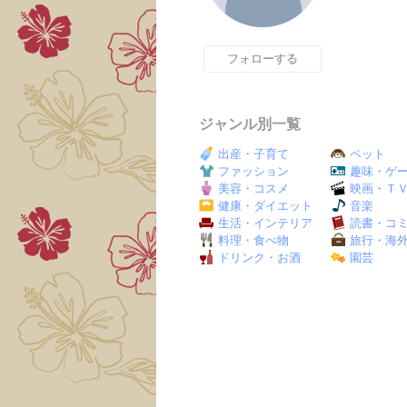
フォローする
ジャンル別一覧
出産・子育て
ペット
ファッション
趣味・ゲ
美容・コスメ
映画・Ｔ
健康・ダイエット
音楽
生活・インテリア
読書・コ
料理・食べ物
旅行・海
ドリンク・お酒
園芸