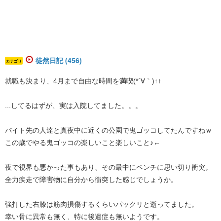
徒然日記 (456)
カテゴリ
就職も決まり、4月まで自由な時間を満喫(*´∀｀)↑↑
...してるはずが、実は入院してました。。。
バイト先の人達と真夜中に近くの公園で鬼ゴッコしてたんですねｗ
この歳でやる鬼ゴッコの楽しいこと楽しいこと♪←
夜で視界も悪かった事もあり、その最中にベンチに思い切り衝突。
全力疾走で障害物に自分から衝突した感じでしょうか。
強打した右膝は筋肉損傷するくらいパックリと逝ってました。
幸い骨に異常も無く、特に後遺症も無いようです。