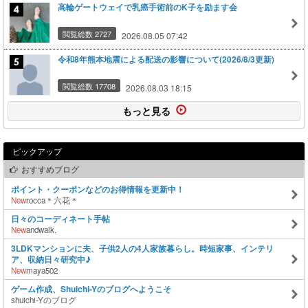
高輪ゲートウェイで乳癌手術前のK子を励ます会
閲覧総数 2727
2026.08.05 07:42
令和8年熊本地震による配送の影響について(2026/8/3更新)
閲覧総数 17708
2026.08.03 18:15
もっと見る
ピックアップ
おすすめブログ
ポイント・クーポンなどのお得情報を更新中！
New
rocca＊六花＊
日々のコーディネート手帖
New
andwalk.
3LDKマンションに夫、子供2人の4人家族暮らし。時短家事、インテリ
ア、収納日々研究中♪
New
maya502
ゲーム作成、Shuichi-Yのブログへようこそ
shuichi-Yのブログ