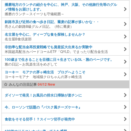
播磨地方のランチの紹介を中心に、神戸、大阪、その他旅行先等のグル
メ情報をお届けします。
播磨のランチ～スイーツも守備範囲～
釧路市及び近郊の食べ歩き日記、蕎麦の記事が多いかな・・
亮さんの釧路B級グルメ日記。（特に蕎麦）
名古屋を中心に、ディープな食を探検しませんか？
名古屋B食倶楽部
非効率な配当金再投資戦略でも資産拡大出来るか実験中
米国超高配当カバードコールETF「QYLD」でまったり配当金生活
100歳まで生きることを目標に日々生きているOL・雅のページです。
雅の日記～お気楽生活をめざして
ヨーキー モアナの茅ヶ崎生活 ブログへようこそ
ヨーキーモアナ 地域猫クロちゃんの茅ヶ崎生活
みんなの注目記事
04/12 New
ダイソーで発見！お風呂の排水口掃除が楽チンに
今、ローソンで話題の『バスク風チーズケーキ』
食欲をそそる切手！？スイーツ切手が発売中
100均のリモコンカバー使ってみた感想