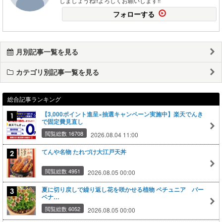
しましょうね!!よろしくお願いします!!
フォローする
月別記事一覧を見る
カテゴリ別記事一覧を見る
総合記事ランキング
【3,000ポイント進呈×抽選キャンペーン実施中】楽天でんき
で固定費見直し
閲覧総数 16708
2026.08.04 11:00
てんや名物 たれづけ大江戸天丼
閲覧総数 4951
2026.08.05 00:00
夏に切り戻しで繰り返し花を咲かせる植物 ペチュニア バー
ベナ…
閲覧総数 6052
2026.08.05 00:00