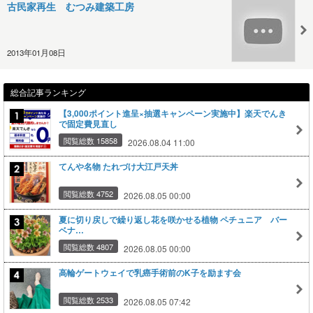
古民家再生 むつみ建築工房
2013年01月08日
総合記事ランキング
【3,000ポイント進呈×抽選キャンペーン実施中】楽天でんき
で固定費見直し
閲覧総数 15858
2026.08.04 11:00
てんや名物 たれづけ大江戸天丼
閲覧総数 4752
2026.08.05 00:00
夏に切り戻しで繰り返し花を咲かせる植物 ペチュニア バー
ベナ…
閲覧総数 4807
2026.08.05 00:00
高輪ゲートウェイで乳癌手術前のK子を励ます会
閲覧総数 2533
2026.08.05 07:42