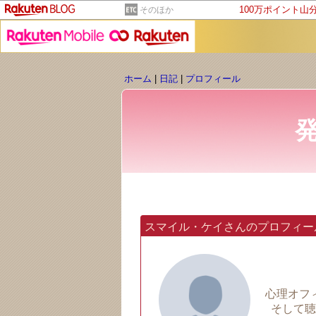
100万ポイント山
そのほか
ホーム
|
日記
|
プロフィール
スマイル・ケイさんのプロフィー
心理オフ
そして聴