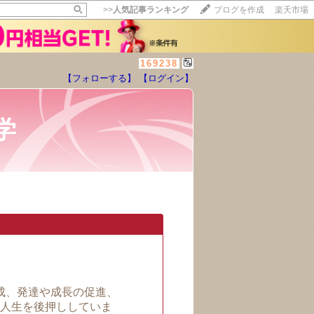
>>
人気記事ランキング
ブログを作成
楽天市場
169238
【フォローする】
【ログイン】
学
成、発達や成長の促進、
人生を後押ししていま