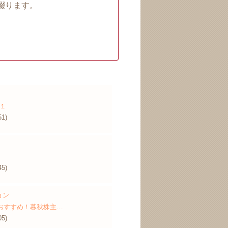
綴ります。
１
51)
45)
ョン
のおすすめ！暮秋株主…
05)