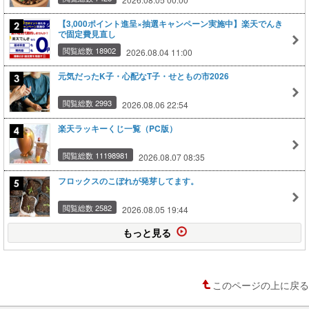
【3,000ポイント進呈×抽選キャンペーン実施中】楽天でんき
で固定費見直し
閲覧総数 18902
2026.08.04 11:00
元気だったK子・心配なT子・せともの市2026
閲覧総数 2993
2026.08.06 22:54
楽天ラッキーくじ一覧（PC版）
閲覧総数 11198981
2026.08.07 08:35
フロックスのこぼれが発芽してます。
閲覧総数 2582
2026.08.05 19:44
もっと見る
このページの上に戻る