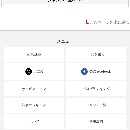
このページの上に戻る
メニュー
新規登録
日記を書く
公式X
公式facebook
サービストップ
ブログランキング
記事ランキング
ジャンル一覧
ヘルプ
利用規約