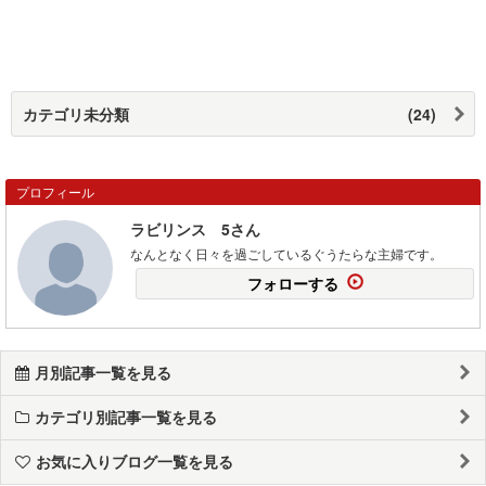
カテゴリ未分類
(24)
プロフィール
ラビリンス 5さん
なんとなく日々を過ごしているぐうたらな主婦です。
フォローする
月別記事一覧を見る
カテゴリ別記事一覧を見る
お気に入りブログ一覧を見る