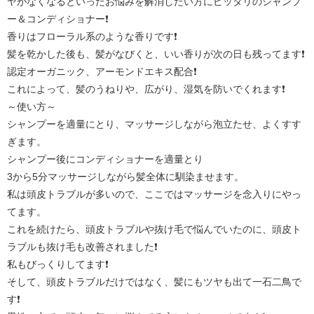
ヤがなくなるといったお悩みを解消したい方にピッタリのシャンプ
ー＆コンディショナー❗
香りはフローラル系のような香りです❗
髪を乾かした後も、髪がなびくと、いい香りが次の日も残ってます❗
認定オーガニック、アーモンドエキス配合❗
これによって、髪のうねりや、広がり、湿気を防いでくれます❗
～使い方～
シャンプーを適量にとり、マッサージしながら泡立たせ、よくすす
ぎます。
シャンプー後にコンディショナーを適量とり
3から5分マッサージしながら髪全体に馴染ませます。
私は頭皮トラブルが多いので、ここではマッサージを念入りにやっ
てます。
これを続けたら、頭皮トラブルや抜け毛で悩んでいたのに、頭皮ト
ラブルも抜け毛も改善されました❗
私もびっくりしてます❗
そして、頭皮トラブルだけではなく、髪にもツヤも出て一石二鳥で
す❗