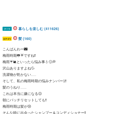
暮らしを楽しむ (411626)
テーマ
髪 (160)
カテゴリ
こんばんわー🌃
梅雨時期🐸☔ですね❗
梅雨☔️🐌といったら悩み事💧😕💭
沢山ありますよね💦
洗濯物が乾かない.....
そして、私の梅雨時期の悩みナンバー1❗
髪のうねり......
これは本当に嫌になる😖
朝にバッチリセットしても❗
梅雨時期は髪が😢
そんな時に出会ったシャンプー＆コンディショナー❗