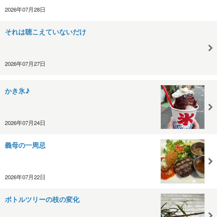
2026年07月28日
それは聴こえていないだけ
2026年07月27日
かき氷♪
2026年07月24日
義母の一周忌
2026年07月22日
ボトルツリーの枝の変化