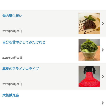
母の誕生祝い
2026年08月08日
自分を甘やかしてみたけれど
2026年08月03日
真夏のフラメンコライブ
2026年08月02日
大施餓鬼会