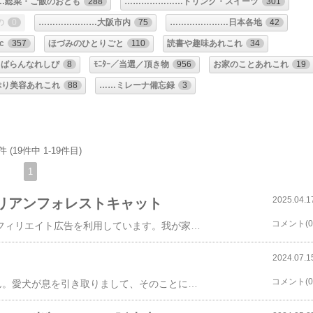
…総菜・ご飯のおとも
288
…………………ドリンク・スイーツ
301
の
0
…………………大阪市内
75
…………………日本各地
42
c
357
ほづみのひとりごと
110
読書や趣味あれこれ
34
くばらんなれしぴ
8
ﾓﾆﾀｰ／当選／頂き物
956
お家のことあれこれ
19
ぷり美容あれこれ
88
……ミレーナ備忘録
3
件 (19件中 1-19件目)
1
2025.04.1
リアンフォレストキャット
コメント(0
⇒あれも、これも。新着記事一覧。​​ 当ページはアフィリエイト広告を利用しています。​​​​我が家の新入りにゃんこーず、改めて備忘録も兼ねてご紹介★藍（あい） ♂ 2024/10/20生まれ サイベリアン藍くーんって呼ぶと返事する天才猫(｀･ω･´)！そしてストーカーｗ楡（にれ） ♂ 2024/08/30生まれ サイベリアン べったべったあああああの甘えん坊。死んだふりが得意ｗｗｗ家にいる仔みんなかわいいけど、とにかく楡がかわいくてしかたない。ずっと一緒にいる気がする。なんでなんだろう。不思議。不思議なにゃんこ。ちなみにどっちも訳ありというか、うちの子はみんな訳ありなんだけどねｗ現在、楡と藍くんは朝晩投薬を頑張り中★最近、朔がもう平均寿命を迎え衰えしか感じないので心配。昨日出会ったような気がするのにもうそんなに月日が流れているんだな～…。これからも８にゃんこーずを含めほづみん家をよろしくおねがいします( ´ ▽ ` )ﾉ【 猫 爪とぎ 】iCat オリジナル飛び出すつめとぎ ネコトンネル アイキャット【 猫 ダンボール 爪とぎ 爪研ぎ 爪とぎ防止 爪研ぎ防止 猫用 猫用品 多頭買い セット ねこ ネコ ネコ柄 猫の爪とぎ おしゃれ 子猫 icat 】価格：4,400円（税込、送料別) (2025/4/17時点)藍くんも使っているこの箱の爪とぎ。みんな大好きでたくさん楽しんでます♪うちの子みんな基本的に穏やかなので、取り合いせず順番に使うのが微笑ましい♡(っ'-')╮ =͟͟͞͞🉐🉐🉐ｼｭｯ⇒【レポ】スーパー酵素ヘルシー：株式会社万成酵素【お試し0円有】雑多としておりますがお時間ありましたら(∩´｡•ω•)⊃ﾄﾞｿﾞｰ 閲覧ありがとうございます☆お時間ありましたらポチ･ポチっと応援お願いします(*´∀｀)σ□
2024.07.1
コメント(0
※こちらの記事はお得情報は一切掲載していません。愛犬が息を引き取りまして、そのことに関しての記事です。動物の死の描写などが苦手な方はバックボタンなどでお戻りください。自己陶酔系は勘弁と思われる方も不快感を感じるかもしれないのでバックボタンでお戻りくださいませ。これは、私なりの弔いであり、戦いであり、想いの昇華なのです。犬が大嫌いな犬だった。一華との馴れ初めは、妹の知人の知人くらい遠い人からのヘルプ。仔犬が産れたけれど、ガリガリで小さく誰ももらってくれないとのことだった。その頃は犬も猫も飼っておらず、困っているならと引き受けることにした。すぐ死んじゃうかもしれないけれど、と、手渡された「一華」は本当に小さくて小さくて今にも壊れそうなくらいに瘦せ細っていた。私の手のひらで小刻みに震え、怯えた表情をしていたことを今でもよく覚えている。「すぐ死んじゃうかもしれないけれど」そんな言葉は一体何だったのかというくらい、ごはんをよく食べ家中を荒らしまわりｗｗなんで今までご飯を食べなかったのだろう？と、疑問に思っていたがそれは後に判明する。散歩につれていくとあちこちの段差で転び、看板にはぶつかり…なんだかおかしいと思って病院につれていくと、ほとんど目が見えてないとのことだった。危ないので散歩はしないほうがいいですね、と言われ…知らなかったとは言え無理をさせてしまったなと猛省した。1匹だと寂しいだろうからと思い、もう1匹迎えることにした。そうすると、一華はとたんにもう1匹の「五葉」を攻撃しはじめたのだ。テリトリーに入ることは許さないという感じで…。なぜそうなのか？と、いうのは一華は元々の家できょうだいにいじめられていたからだった。ごはんも分けてもらえない過酷な環境そりゃ嫌にもなる。興奮させない程度の距離で、徐々に慣らしていったが何かのスイッチが入ると五葉を攻撃する威嚇する…。結果、タイミングがよかったのかなんなのか…私は当時の婚姻相手と離婚したので分けて育てることで話がつき、「びびり一華」と人生を歩んでいくことにした。話は脱線するけれど、五葉もとても優しかった。途中までは成長を教えてもらえていたのだけれど、元婚姻相手と没交渉になってしまったので今はどうしているかわからない。みるみる立派に育っていく一華。眠るときは私の太ももにくっついて寝る一華。そしてやっぱり犬は大嫌いでとにかく嫌いで…。訳あり猫の朔を迎えた時はどうなるかな？と思ったけれど、仲良く過ごしてくれて人間も大好きだった。犬以外ならいいようだったｗｗ特にかわいかった頃。いや、いつもかわいいんだけどもね。永遠なんていうものは無いと知っているのに、続いていく日常が当たり前すぎて永遠があると思っていたよ。一度8歳のころに大病をして、手術しても助かる可能性はほぼないと言われ、病院で安楽死をすすめられたことがあった。0じゃないならと、縋る気持ちで手術を選択し奇跡の回復力で死の淵から生還した一華。どんだけ強いんやって泣いて喜んだのが昨日のことのよう。お医者さんもびっくりの生命力だった。それから時が経ち、引っ越してからボケも始まり、耳もほとんど聞こえなくなっていたので、一華はもう数年前から「一華」「いちかっしゅ」って呼んでも振り向かなくなった。粗相も増えたけどそんなことは大した問題ではなかった。それでも毎日が当たり前に続くと、心のどこかでは思っていた。ごはんもしっかり食べるし、水分だってしっかり摂っていたというのも安心していた理由ではある。それが7月12日夕方一変する。突然、歩けなくなったのだ。病院に連れていき、先生の顔色でもうダメなんだなということはなんとなく察した。積極的治療をしてもしんどい思いをするだけかもしれないとも言われた。私もそうだろうなと思った。点滴をすることで楽にはなれると説明を受けたので点滴をお願いした。点滴を受けて、立とうとする一華。立てない歯がゆさがあるのか、バタバタもがいている。先生にはもう好きにさせてあげてくださいって言われたけれど、好きな風にっていうても寝ころんでるのが精いっぱいという感じだった。好きな食べ物いっぱいあげたかったけど、もう水ものまないのに食べられるわけもなく…。一晩が明け、翌日も点滴にいって、先生の顔色でもう本当に今夜がヤマっぽいなと思いながら帰路についた。勿論それでも次の日の点滴の予約はした。この日は前日と違い、夢を見ているのか一生懸命足を動かしていた。ずっと見えない世界にいた一華は夢の中できっと好きなように走り回っていたんだ。深夜1時40分ごろ「わおーん」と、声をあげた。急いでそばにいく、1日以上鳴いていなかったので、回復したのかと思ったけれど「寂しがり屋一華」は、最期の時を共に過ごそうと最期の力を振り絞ったのだ。最期の時を過ごせた、娘も一緒に。またまたなんていうか間が悪く主人は間に合わず…。娘にとって一華は産れた時からの人生すべてを共にしてきたので、落ち込みようはすごかった。私も人生の3分の1一緒に…20代30代40代共に過ごしてきて、いま、ぽっかり心が空いている。16歳。長生き、しょうがない、もう人間でいうと90歳以上で、本当に誰も悪くない。何も悪くない。と、お医者さんに言われた。でもね、それでももっと一緒にいたかったよ。私、一華は16歳だし、もういつ逝ってもしょうがないって思ってるし、お別れはお疲れ様って笑顔で送り出せるわなんて言ってたんだよ。実際はそうではなかった。いちか、いちか、いちかっしゅー。まだまだ気配を感じる。またいたずらしてる姿を見せて…。長生きで幸せな犬生だったかな？また会えるかな？会いたいな。いちか、大好きよ一華。もっと一緒にいたかった。一華…。私のいちか…。もしも生まれ変わりがあるなら、次は目が見えるように祈っておくね。私がいつでもいちかを迎えにいくよ。嘘、いちかが幸せならどこにだって行っていいんだよ。葬儀は当日に以前お世話になったところで、済ませた。とても丁寧で睦のときもお世話になったところ。火葬のとき、もう二度と触れられなくなるんだと思うと叫びそうになった。結局年齢なんてあまり関係ないと思った。大好きで愛しているは変わらない。ただ順序は正しくあれというのはいつも思う事。うちの子はみんなホントいい子やな。もっと困らせてくれていいのに、そんな急いで虹の橋のたもとへ向かわなくていいのにね。(っ'-')╮ =͟͟͞͞🉐🉐🉐ｼｭｯ⇒【レポ】スーパー酵素ヘルシー：株式会社万成酵素【お試し0円有】雑多としておりますがお時間ありましたら(∩´｡•ω•)⊃ﾄﾞｿﾞｰ 閲覧ありがとうございます☆お時間ありましたらポチ･ポチっと応援お願いします(*´∀｀)σ□