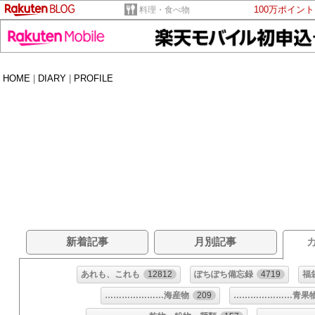
100万ポイン
料理・食べ物
HOME
|
DIARY
|
PROFILE
新着記事
月別記事
あれも、これも
12812
ぽちぽち備忘録
4719
福
…………………海産物
209
…………………青果