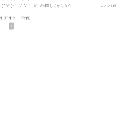
タフスタッフ フライヤー S 緑税込 ８９７円 ( ﾟ∀ﾟ)･∵.∵.∵.∵. ｶﾞﾊｯ!到着してから３０分もたたない間にorzでもよく飛ぶわーﾎﾟｲｯ!! (ﾉ´･ω･)ﾉ ⌒ ゜携帯型ドッグラン送料税込 ６９９０円 Ｐ１０倍Ｐ考えると最安値だったのれす。これはまだ使ってないので使ったらまた紹介しまーす♪ いつもありがとうございます☆お時間ありましたらポチ･ポチ･ポチっと応援お願いします(*´∀｀)σ□ざ☆ひとりごと今日はやる気マンマンでブログ更新！と思ったら未だに画像UP制限があるのね・・・(((´･ω･`)ｶｯｸﾝ･･･やっぱよそサイトから画像UPサイト引っ張ってきて楽天の課金やめちゃおうかなぁ(´Д｀)はぁ
コメント(4
件 (19件中 1-19件目)
1