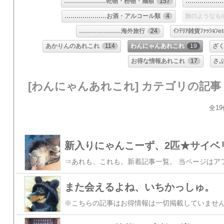
…………………乾物・粉物・麺類
157
………………
…………………お酒・アルコール類
4
旅のようなも
…………………海外旅行
24
ｲﾝﾃﾘｱ雑貨ﾌｧｯｼｮﾝet
あかりんのあれこれ
114
わんにゃんあれこれ
19
ざ
お得な情報あれこれ
17
さ
[わんにゃんあれこれ] カテゴリの記事
全19
新入りにゃんこーず、2匹★サイベ
また会えるよね、いちかっしゅ。