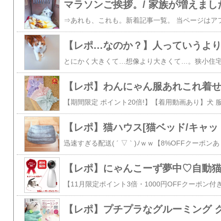
マラソンご挨拶。/ 家族が増えまし
【レポ】にゃんこーず夢中♡自動猫
【レポ】プチプラなグルーミング 