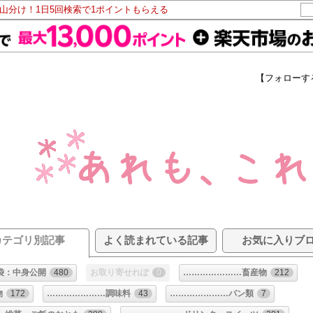
ト山分け！1日5回検索で1ポイントもらえる
【フォローす
カテゴリ別記事
よく読まれている記事
お気に入りブ
袋：中身公開
480
お取り寄せれぽ
0
…………………畜産物
212
物
172
…………………調味料
43
…………………パン類
7