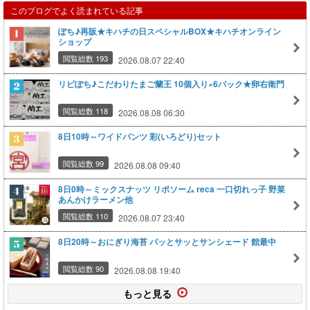
このブログでよく読まれている記事
ぽち♪再販★キハチの日スペシャルBOX★キハチオンライン
ショップ
閲覧総数 193
2026.08.07 22:40
リピぽち♪こだわりたまご蘭王 10個入り×6パック★卵右衛門
閲覧総数 118
2026.08.08 06:30
8日10時～ワイドパンツ 彩(いろどり)セット
閲覧総数 99
2026.08.08 09:40
8日0時～ミックスナッツ リポソーム reca 一口切れっ子 野菜
あんかけラーメン他
閲覧総数 110
2026.08.07 23:40
8日20時～おにぎり海苔 パッとサッとサンシェード 館最中
閲覧総数 90
2026.08.08 19:40
もっと見る