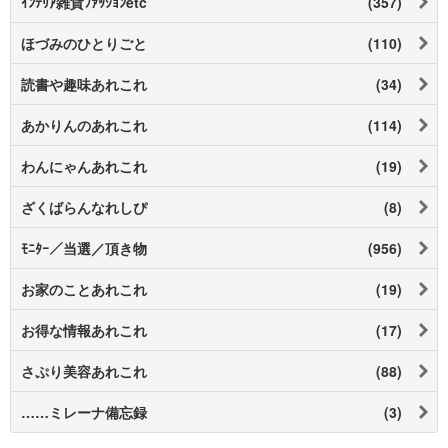
ｲﾝﾃﾘｱ雑貨ﾌｧｯｼｮﾝetc
(357)
ほづみのひとりごと
(110)
読書や趣味あれこれ
(34)
あかりんのあれこれ
(114)
わんにゃんあれこれ
(19)
ざくばらんなれしぴ
(8)
ﾓﾆﾀｰ／当選／頂き物
(956)
お家のことあれこれ
(19)
お得な情報あれこれ
(17)
さぷり美容あれこれ
(88)
……ミレーナ備忘録
(3)