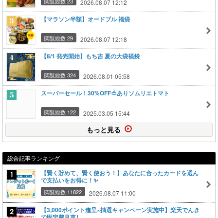
閲覧総数 23
2026.08.07 12:12
【マラソン半額】オードブル 福袋
閲覧総数 29
2026.08.07 12:18
【8/1 発売開始】もち吉 夏の大袋福袋
閲覧総数 324
2026.08.01 05:58
スーパーセール！30%OFF🍅ありソムリエトマト
閲覧総数 122
2025.03.05 15:44
もっと見る
総合記事ランキング
【賢く貯めて、賢く使おう！】あなたに合ったカードを選ん
で支払いをお得に！✨
閲覧総数 11822
2026.08.07 11:00
【3,000ポイント進呈×抽選キャンペーン実施中】楽天でんき
で固定費見直し