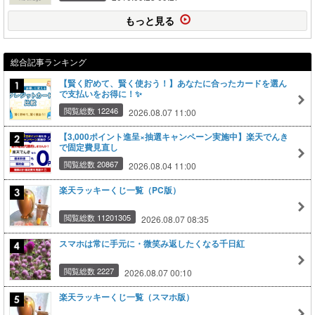
もっと見る
総合記事ランキング
【賢く貯めて、賢く使おう！】あなたに合ったカードを選ん
で支払いをお得に！✨
閲覧総数 12246
2026.08.07 11:00
【3,000ポイント進呈×抽選キャンペーン実施中】楽天でんき
で固定費見直し
閲覧総数 20867
2026.08.04 11:00
楽天ラッキーくじ一覧（PC版）
閲覧総数 11201305
2026.08.07 08:35
スマホは常に手元に・微笑み返したくなる千日紅
閲覧総数 2227
2026.08.07 00:10
楽天ラッキーくじ一覧（スマホ版）