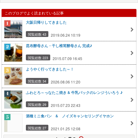
このブログでよく読まれている記事
大阪日帰りしてきました
閲覧総数 43
2019.06.24 10:19
昆布酵母さん・干し椎茸酵母さん 完成♪
閲覧総数 223
2015.07.09 16:45
ようやく行ってきました～！
閲覧総数 34
2026.08.06 11:20
ふわとろ～っなたこ焼き & 牛乳パックのレンジういろう ♪
閲覧総数 29
2015.07.23 22:43
酒種ミニ食パン & ノイズキャンセリングイヤホン
閲覧総数 27
2021.01.25 12:08