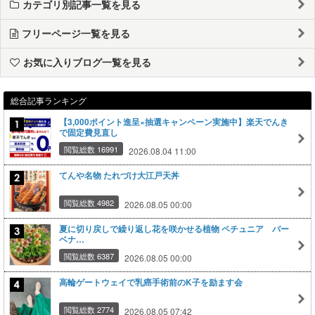
カテゴリ別記事一覧を見る
フリーページ一覧を見る
お気に入りブログ一覧を見る
総合記事ランキング
【3,000ポイント進呈×抽選キャンペーン実施中】楽天でんき
で固定費見直し
閲覧総数 16991
2026.08.04 11:00
てんや名物 たれづけ大江戸天丼
閲覧総数 4982
2026.08.05 00:00
夏に切り戻しで繰り返し花を咲かせる植物 ペチュニア バー
ベナ…
閲覧総数 6387
2026.08.05 00:00
高輪ゲートウェイで乳癌手術前のK子を励ます会
閲覧総数 2774
2026.08.05 07:42