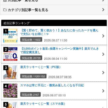
カテゴリ別記事一覧を見る
総合記事ランキング
【賢く貯めて、賢く使おう！】あなたに合ったカードを選ん
で支払いをお得に！✨
閲覧総数 11822
2026.08.07 11:00
【3,000ポイント進呈×抽選キャンペーン実施中】楽天でんき
で固定費見直し
閲覧総数 20729
2026.08.04 11:00
楽天ラッキーくじ一覧（PC版）
閲覧総数 11201152
2026.08.07 08:35
スマホは常に手元に・微笑み返したくなる千日紅
閲覧総数 2167
2026.08.07 00:10
楽天ラッキーくじ一覧（スマホ版）