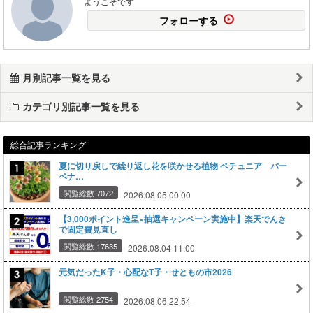
ようこそです
フォローする
月別記事一覧を見る
カテゴリ別記事一覧を見る
総合記事ランキング
夏に切り戻しで繰り返し花を咲かせる植物 ペチュニア バー
ベナ…
閲覧総数 7072
2026.08.05 00:00
【3,000ポイント進呈×抽選キャンペーン実施中】楽天でんき
で固定費見直し
閲覧総数 17635
2026.08.04 11:00
元気だったK子・心配なT子・せともの市2026
閲覧総数 2754
2026.08.06 22:54