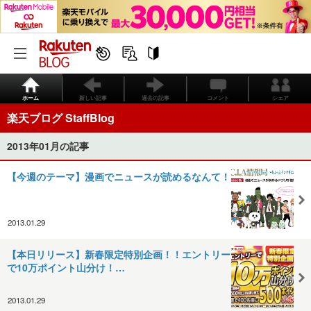
ホーム
新しい記事
過去の記事
コメント
シェア
楽天ブログ StaffBlog
2013年01月の記事
【今週のテーマ】漫画でニュースが読めるなんて！
2013.01.29
【本日リリース】新春限定特別企画！！エントリー
で10万ポイント山分け！…
2013.01.29