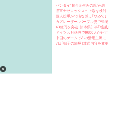
バンダイ“超合金生みの親”死去
旧富士ゼロックスの上場を検討
巨人投手が悲痛な訴え｢やめて｣
カズレーザー､パープル姿で登場
43億円を突破､熊本県知事｢感謝｣
ドイツ､6月熱波で9600人が死亡
中国のゲームでAIの活用主流に
7日｢徹子の部屋｣放送内容を変更
×