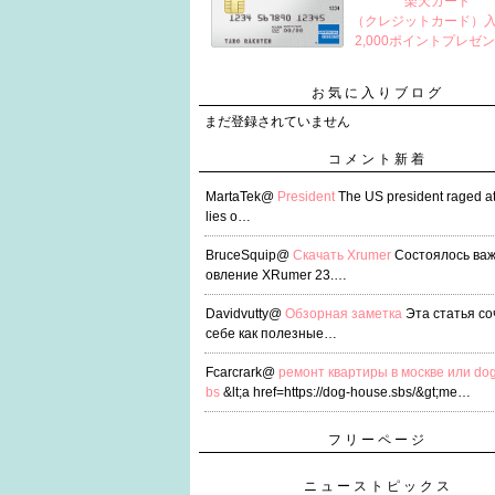
楽天カード
（クレジットカード）
2,000ポイントプレゼ
お気に入りブログ
まだ登録されていません
コメント新着
MartaTek@
President
The US president raged a
lies o…
BruceSquip@
Скачать Xrumer
Состоялось ва
овление XRumer 23.…
Davidvutty@
Обзорная заметка
Эта статья со
себе как полезные…
Fcarcrark@
ремонт квартиры в москве или dog
bs
&lt;a href=https://dog-house.sbs/&gt;me…
フリーページ
ニューストピックス