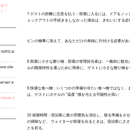
入会で
ント！
7.ゲストの距離に注意を払う：部屋に入るには、ドアをノ
ェックアウトの手続きをしなかった場合は、きれいにする必
ビンの物事に加えて、あなただけの単純に片付ける必要があ
t NATO al
8.部屋に小さな贈り物：部屋の管理担当者は、一般的に観
жное обн
ルの開発特性を運ぶために簡単に、ゲストに小さな贈り物を
четает в
9.快適な食べ物：いくつかの準備や冷たい食べ物ではなく
は、ゲストにホテルの "温度 "感を与える可能性が高い
-house.s
10.就寝時間：宿泊客に夜の雰囲気を演出し、寝る準備をさ
の掃除など。 ウェイターが部屋を出るときは、宿泊客にさ
とを祈る。