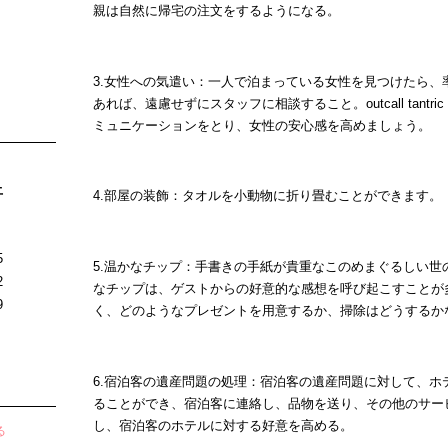
親は自然に帰宅の注文をするようになる。
3.女性への気遣い：一人で泊まっている女性を見つけたら、
あれば、遠慮せずにスタッフに相談すること。
outcall tantr
ミュニケーションをとり、女性の安心感を高めましょう。
土
4.部屋の装飾：タオルを小動物に折り畳むことができます。
5
5.温かなチップ：手書きの手紙が貴重なこのめまぐるしい
2
なチップは、ゲストからの好意的な感想を呼び起こすことが
9
く、どのようなプレゼントを用意するか、掃除はどうするか
6.宿泊客の遺産問題の処理：宿泊客の遺産問題に対して、
ることができ、宿泊客に連絡し、品物を送り、その他のサー
し、宿泊客のホテルに対する好意を高める。
る