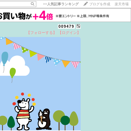
>>
人気記事ランキング
ブログを作成
楽天市場
009479
【フォローする】
【ログイン】
【毎日開催】
15記事にいいね！で1ポイント
10秒滞在
いいね!
--
/
--