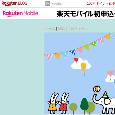
100万ポイント山
そのほか
ホーム
|
日記
|
プロフィール