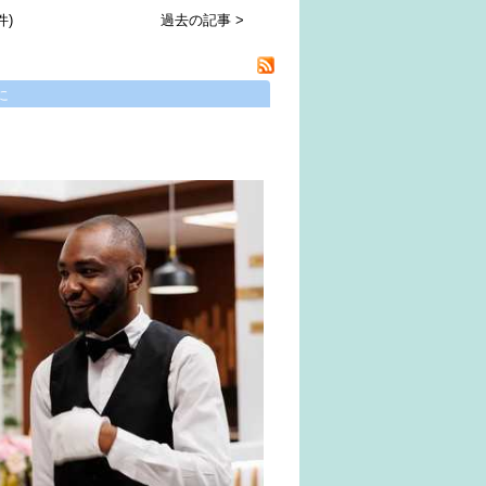
件)
過去の記事 >
に