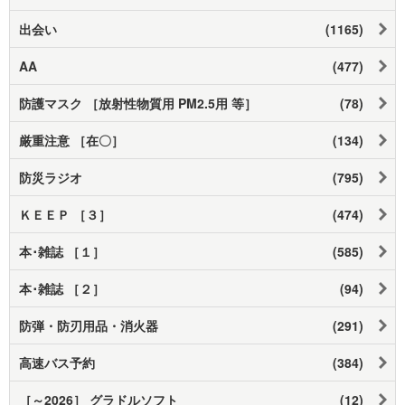
出会い
(1165)
AA
(477)
防護マスク ［放射性物質用 PM2.5用 等］
(78)
厳重注意 ［在〇］
(134)
防災ラジオ
(795)
ＫＥＥＰ ［３］
(474)
本･雑誌 ［１］
(585)
本･雑誌 ［２］
(94)
防弾・防刃用品・消火器
(291)
高速バス予約
(384)
［～2026］ グラドルソフト
(12)