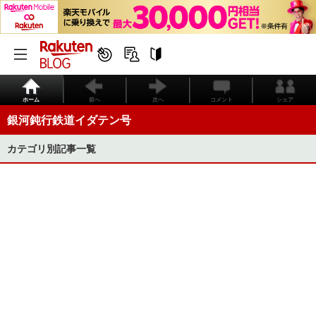
ホーム
前へ
次へ
コメント
シェア
銀河鈍行鉄道イダテン号
カテゴリ別記事一覧