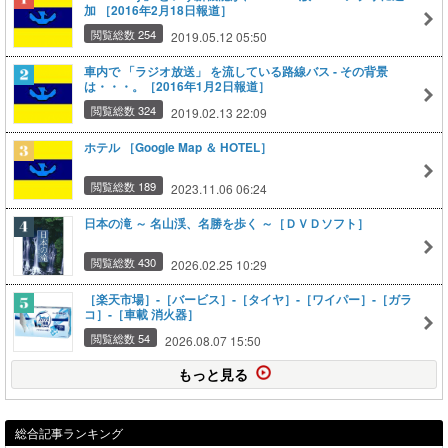
加 ［2016年2月18日報道］
閲覧総数 254
2019.05.12 05:50
車内で 「ラジオ放送」 を流している路線バス ‐ その背景
は・・・。［2016年1月2日報道］
閲覧総数 324
2019.02.13 22:09
ホテル ［Google Map ＆ HOTEL］
閲覧総数 189
2023.11.06 06:24
日本の滝 ～ 名山渓、名勝を歩く ～［ＤＶＤソフト］
閲覧総数 430
2026.02.25 10:29
［楽天市場］‐［バービス］‐［タイヤ］‐［ワイパー］‐［ガラ
コ］‐［車載 消火器］
閲覧総数 54
2026.08.07 15:50
もっと見る
総合記事ランキング