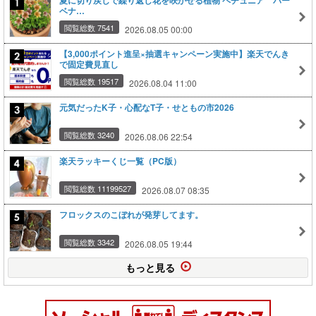
夏に切り戻しで繰り返し花を咲かせる植物 ペチュニア バー
ベナ…
閲覧総数 7541
2026.08.05 00:00
【3,000ポイント進呈×抽選キャンペーン実施中】楽天でんき
で固定費見直し
閲覧総数 19517
2026.08.04 11:00
元気だったK子・心配なT子・せともの市2026
閲覧総数 3240
2026.08.06 22:54
楽天ラッキーくじ一覧（PC版）
閲覧総数 11199527
2026.08.07 08:35
フロックスのこぼれが発芽してます。
閲覧総数 3342
2026.08.05 19:44
もっと見る