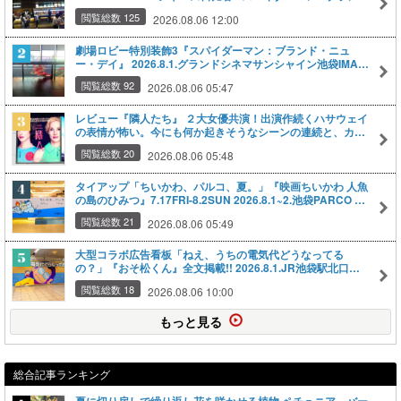
ニューデイ
閲覧総数 125
2026.08.06 12:00
劇場ロビー特別装飾3『スパイダーマン：ブランド・ニュ
ー・デイ』 2026.8.1.グランドシネマサンシャイン池袋IMAX
レーザーGT #スパイダーマン #ブランドニューデイ
閲覧総数 92
2026.08.06 05:47
レビュー『隣人たち』 ２大女優共演！出演作続くハサウェイ
の表情が怖い。今にも何か起きそうなシーンの連続と、カラ
フルなファッション、撮影が見事。 2026.7.26.TOHOシネマ
閲覧総数 20
2026.08.06 05:48
ズシャンテ #隣人たち
タイアップ「ちいかわ、パルコ、夏。」『映画ちいかわ 人魚
の島のひみつ』7.17FRI-8.2SUN 2026.8.1~2.池袋PARCO #
映画ちいかわ #ちいかわ #人魚の島のひみつ
閲覧総数 21
2026.08.06 05:49
大型コラボ広告看板「ねえ、うちの電気代どうなってる
の？」『おそ松くん』全文掲載!! 2026.8.1.JR池袋駅北口改
札前
閲覧総数 18
2026.08.06 10:00
もっと見る
総合記事ランキング