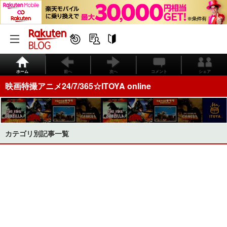
ホーム
前へ
次へ
コメント
シェア
映画特撮アニメ24/7/365☆ITOYA online
カテゴリ別記事一覧