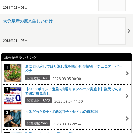
2013年02月02日
大分県産の原木生しいたけ
2013年01月27日
総合記事ランキング
夏に切り戻しで繰り返し花を咲かせる植物 ペチュニア バー
ベナ…
閲覧総数 7428
2026.08.05 00:00
【3,000ポイント進呈×抽選キャンペーン実施中】楽天でんき
で固定費見直し
閲覧総数 18902
2026.08.04 11:00
元気だったK子・心配なT子・せともの市2026
閲覧総数 2993
2026.08.06 22:54