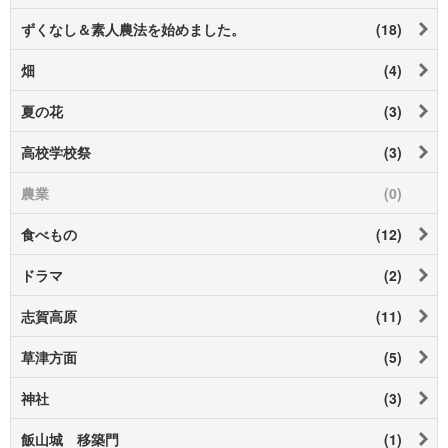
ずくなし＆素人農法を始めました。
(18)
畑
(4)
夏の花
(3)
高校学校祭
(3)
農業
(0)
食べもの
(12)
ドラマ
(2)
志賀高原
(11)
草津方面
(5)
神社
(3)
飯山城 移築門
(1)