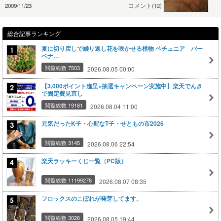
2009/11/23
コメント(12)
総合記事ランキング
夏に切り戻しで繰り返し花を咲かせる植物 ペチュニア バー
ベナ…
閲覧総数 7503
2026.08.05 00:00
【3,000ポイント進呈×抽選キャンペーン実施中】楽天でんき
で固定費見直し
閲覧総数 19181
2026.08.04 11:00
元気だったK子・心配なT子・せともの市2026
閲覧総数 3145
2026.08.06 22:54
楽天ラッキーくじ一覧（PC版）
閲覧総数 11199278
2026.08.07 08:35
フロックスのこぼれが発芽してます。
閲覧総数 3026
2026.08.05 19:44