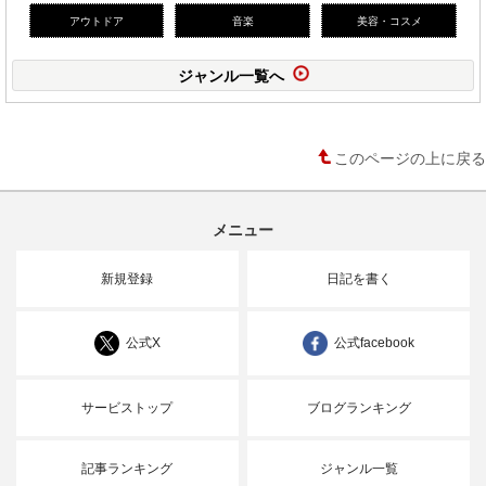
アウトドア
音楽
美容・コスメ
ジャンル一覧へ
このページの上に戻る
メニュー
新規登録
日記を書く
公式X
公式facebook
サービストップ
ブログランキング
記事ランキング
ジャンル一覧