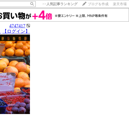
>>
人気記事ランキング
ブログを作成
楽天市場
4747417
】
【ログイン】
【毎日開催】
15記事にいいね！で1ポイント
10秒滞在
いいね!
--
/
--