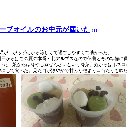
ーブオイルのお中元が届いた
(1)
気温が上がらず朝から涼しくて過ごしやすくて助かった。
明日からはこの夏の本番・北アルプスなので休養とその準備に
いた。娘からは冷やし京ぜんざいという冷菓、姪からはボスコ
解凍して食べた。見た目が涼やかで甘みが程よく口当たりも軟