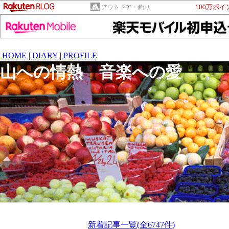
100万ポ
アウトドア・釣り
HOME
|
DIARY
|
PROFILE
山への情熱 音楽への愛
新着記事一覧(全6747件)