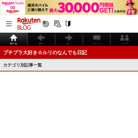
ホーム
前へ
次へ
コメント
シェア
プチプラ大好き☆ルリのなんでも日記
カテゴリ別記事一覧