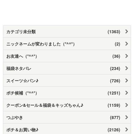
カテゴリ未分類
(1363)
ニックネームが変わりました（*^^*）
(2)
お友達へ（*^^*）
(36)
福袋ネタバレ
(234)
スイーツ☆パン♪
(726)
ポチ候補（*^^*）
(1251)
クーポン&セール＆福袋＆キッズちゃん♪
(1159)
つぶやき
(877)
ポチ＆お買い物♪
(2126)