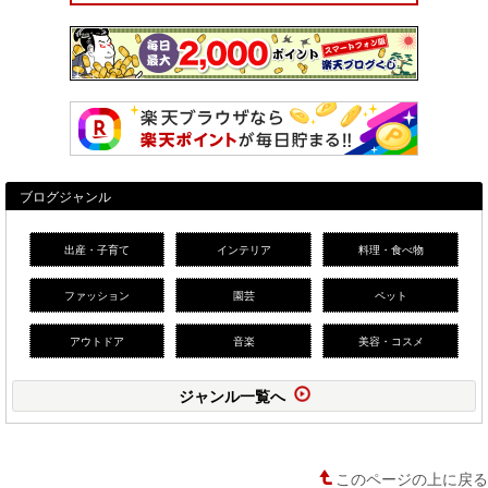
ブログジャンル
出産・子育て
インテリア
料理・食べ物
ファッション
園芸
ペット
アウトドア
音楽
美容・コスメ
ジャンル一覧へ
このページの上に戻る