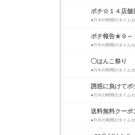
ポチ☆１４店舗目
ポチ報告★９～１
◯はんこ祭り
送料無料クーポン