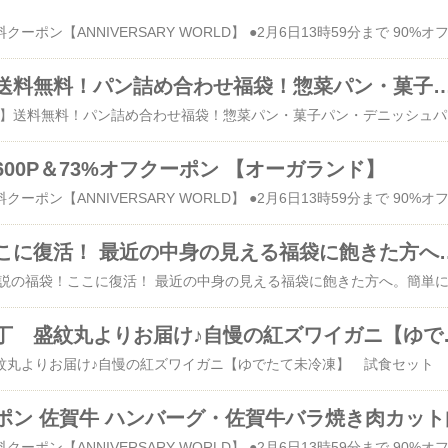
【超特得福袋】送料無料！パン詰め合わせ福袋！惣菜パン・菓子パン・デニッシ
12時か
00P＆73%オフクーポン 【オーガランド】
伝説の福袋！ここに復活！ 最近の中身の見え
新潟 かにや横丁 盛
紋丸よりお届け♪自慢の紅ズワイガニ【ゆでたて未冷凍】 試食セット
ポン 佐賀牛 ハンバーグ・佐賀牛バラ焼き肉カット