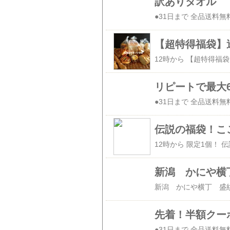
訳ありタオル
リピートで最大6
新潟 かにや横丁 盛
先着！半額クー