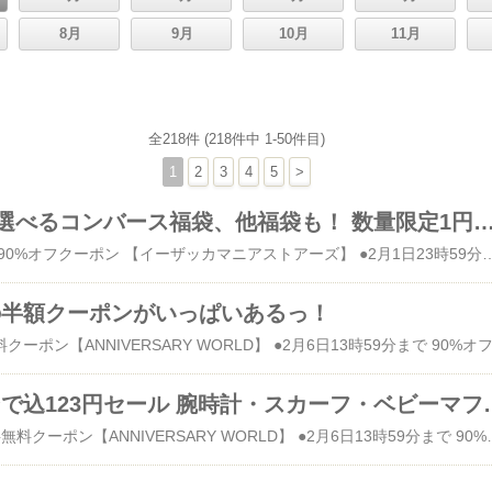
8月
9月
10月
11月
全218件 (218件中 1-50件目)
1
2
3
4
5
>
1日0時 HAPTIC選べるコンバース福袋、他福袋も！ 数量
●2月6日13時59分まで 90%オフクーポン 【イーザッカマニアストアーズ】 ●2月1日23時59分まで 73%オフクーポン＆リピートで600P 3日間限定 123円クーポン ●2月1日限定 グルメ半額クーポン ●24時間限定 ハプティック福袋 0時から 24時間限定 HAPTIC（ハプティック） 福袋が再販されます。 購入される方は早めのチェックをオススメします！ 【全クーポン利用不可】選べるコンバース福袋【福袋チケット】【送料無料】 CONVERSE1点+アウター2点+その他商品1点が自由に選べる！レディース福袋 4点選んで1万円！【福袋対象A】【福袋対象B】がついているアイテムのみ対象 HAPTIC ハプティック価格：10800円（税込、送料無料) (2019/1/31時点) 【全クーポン利用不可】選べる福袋【福袋チケット】【送料無料】 アウター1点+その他商品2点が自由に選べる！レディース福袋 3点選んで5千円！【福袋対象A】【福袋対象B】がついているアイテムのみ対象 HAPTIC ハプティック価格：5400円（税込、送料無料) (2019/1/31時点) 【全クーポン利用不可】【arbol4本セット福袋】【
メの半額クーポンがいっぱいあるっ！
1日0時 クーポンで込123円
●1月31日まで 全品送料無料クーポン【ANNIVERSARY WORLD】 ●2月6日13時59分まで 90%オフクーポン 【イーザッカマニアストアーズ】 ●2月1日23時59分まで 【オーガランド】 73%オフクーポン＆リピートで600P ZAKZAK 楽天市場店 1日0時から 3日限定クーポン 先着1,000名様 お一人様1回まで。 123円クーポン 今まではクーポン使わなくても込123円だったんですけどね。 ルール、かわってしまったのかな？ 以下、クーポンで込123円 【送料無料】 腕時計 レディース メンズ ウォッチ シンプル 合皮 黒 白 男女兼用 トラッド おしゃれ 安い sale F1901価格：324円（税込、送料無料) (2019/1/31時点) 椅子カバー 送料無料 猫 可愛い 猫脚 猫くつした 靴下 肉球 くつした カバー 椅子 机 足 ねこ 猫雑貨 プチプラ ZAKZAK 面白 8P39 sale価格：324円（税込、送料無料) (2019/1/31時点) 【送料無料】レディース ベルト アクセサリー カジュアル フェィクレザー 柔らかい 細い 合皮 普段使い 洋服 大きいサイズ べると belt 黒 白