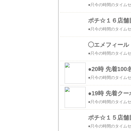
ポチ☆１６店舗
◯エメフィール 
●20時 先着1
●19時 先着ク
ポチ☆１５店舗