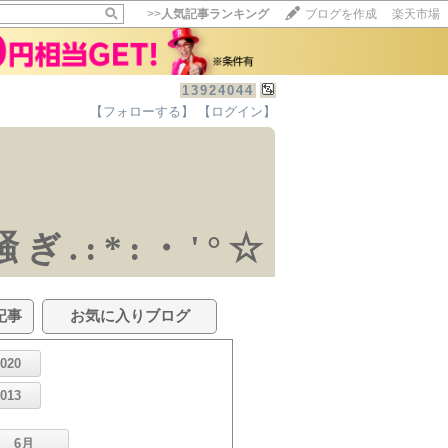
>>
人気記事ランキング
ブログを作成
楽天市場
13924044
【フォローする】
【ログイン】
ぎ.:*:・'°☆
記事
お気に入りブログ
2020
2013
6月