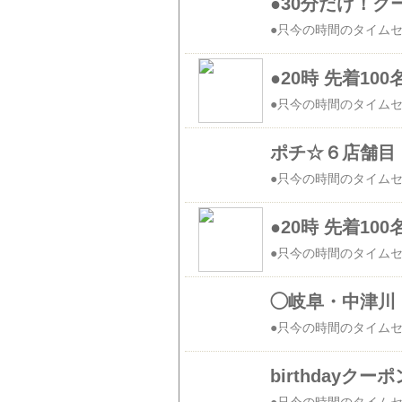
●30分だけ！
●20時 先着1
ポチ☆６店舗目 Ra
●20時 先着1
◯岐阜・中津川
birthday