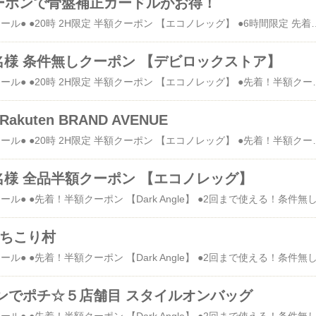
クーポンで骨盤補正ガードルがお得！
●只今の時間のタイムセール● ●20時 2H限定 半額クーポン 【エコノレッグ】 ●6時間限定 先着クーポン 【デビロックストア】 ●先着！半額クーポン 【Dark Angle】 ●2回まで使える！条件無し300円クーポン 【disc24market】 ◯柔軟剤のファーファオンライン 10%オフクーポン◯ ◯soulberry 20%オフクーポン◯ ◯岐阜・中津川 ちこり村 300円クーポン ◯クーポン併用でお得！【アンドイット】 ポチ報告☆１店舗目 何回も使える700円クーポン ポチ報告☆２店舗目 500円クーポンでHappy急便 ポチ報告☆３店舗目 楽天ブックス ポチ報告☆４店舗目 1,000円クーポンでオシャレウォーカー ポチ報告☆５店舗目 BDクーポンでスタイルオンバッグ ポチ報告☆６店舗目 Rakuten BRAND AVENUE tu-hacci（ツーハッチ） 21時30分から 30分限定 290円クーポン 込1,290円に！ 【30
00名様 条件無しクーポン 【デビロックストア】
●只今の時間のタイムセール● ●20時 2H限定 半額クーポン 【エコノレッグ】 ●先着！半額クーポン 【Dark Angle】 ●2回まで使える！条件無し300円クーポン 【disc24market】 ◯柔軟剤のファーファオンライン 10%オフクーポン◯ ◯soulberry 20%オフクーポン◯ ◯岐阜・中津川 ちこり村 300円クーポン ◯クーポン併用でお得！【アンドイット】 ポチ報告☆１店舗目 何回も使える700円クーポン ポチ報告☆２店舗目 
kuten BRAND AVENUE
●只今の時間のタイムセール● ●20時 2H限定 半額クーポン 【エコノレッグ】 ●先着！半額クーポン 【Dark Angle】 ●2回まで使える！条件無し300円クーポン 【disc24market】 ◯柔軟剤のファーファオンライン 10%オフクーポン◯ ◯soulberry 20%オフクーポン◯ ◯岐阜・中津川 ちこり村 300円クーポン ◯クーポン併用でお得！【アンドイット】 ポチ報告☆１店舗目 何回も使える700円クーポン ポチ報告☆２店舗目 500円クーポンでHappy急便 ポチ報告☆３店舗目 楽天ブックス ポチ報告☆４店舗目 1,000円クーポンでオシャレウォーカー ポチ報告☆５店舗目 BDクーポンでスタイルオンバッグ ６店舗目★Rakuten BRAND AVENUE 108円購入して送料負担することを考えたら なんかもったいないような気がして 要るものを考えてたら スニーカー！！！ バイトでどうせペンキだらけになるから 安いのでいいんだよね。 時々靴かえるの忘れてスニーカーのまんま足場に登ってることもしばしば。 滑るから危ないって！っていつも思うんですけど 急いでると忘れる。 せめてものあがきでDEALにした。 サイズが大きいので、ワタシ。。。 安いのは全滅だったので まぁ、仕方ない。 プレミアム使いました。 (ってか、プレミアムあと7回も残ってるよ。) ブラックポチ！ Noubel Voug Relax レースレスローカットスニーカー ヌーベルヴォーグ リラックス シューズ価格：2138円（税込、送料別) (2019/1/26時点) サイズ
00名様 全品半額クーポン 【エコノレッグ】
 ちこり村
クーポンでポチ☆５店舗目 スタイルオンバッグ