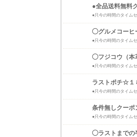
●全品送料無料クー
◯グルメコーヒ
◯フジコウ（本革
ラストポチ☆１
条件無しクーポ