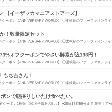
ポン 【イーザッカマニアストアーズ】
●31日まで 全品送料無料クーポン【ANNIVERSARY WORLD】 ◯柔軟剤のファーファオンライン 10%オフクーポン◯ ◯soulberry 20%オフクーポン◯ ◯岐阜・中津川 ちこり村 300円クーポン ◯はんこ祭り 条件無しクーポン◯ ◯エメフィール 500円クー
ずか！数量限定セット
●31日まで 全品送料無料クーポン【ANNIVERSARY WORLD】 ◯柔軟剤のファーファオンライン 10%オフクーポン◯ ◯soulberry 20%オフクーポン◯ ◯岐阜・中津川 ちこり村 300円クーポン ◯はんこ祭り 条件無しクーポン◯ ◯エメフィール 500円クーポン◯ ◯フジコウ 1,000円クーポン◯ ◯グルメコーヒー豆専
73%オフクーポンでやさい酵素が込198円！
●31日まで 全品送料無料クーポン【ANNIVERSARY WORLD】 ◯柔軟剤のファーファオンライン 10%オフクーポン◯ ◯soulberry 20%オフクーポン◯ ◯岐阜・中津川 ちこり
！もち吉さん！
●31日まで 全品送料無料クーポン【ANNIVERSARY WORLD】 ◯柔軟剤のファーファオンライン 10%オフクーポン◯ ◯soulberry 20%オフクーポン◯ ◯岐阜・中津川 ちこり村 300円クーポン ◯はんこ祭り 条件無しクーポン◯ ◯エメフィール 500円クーポン◯ ◯フジコウ 1,000円クーポン◯ ◯グルメコーヒー豆専門！加藤珈琲店 300円クーポン 何故に今から販売？！！ 待てばよかった、マラソンギリギリでラストポチしてクーポン使ってしまったよっ！(ノ_・。) チョコあられ、欲しかったよ！！！！ そんな
クーポンで朝採りしいたけ食べたい。
●28日18時5