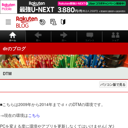
ホーム
前へ
次へ
コメント
シェア
drのブログ
DTM
パソコン版で見る
■こちらは2009年から2014年までｄｒのDTMの環境です。
→現在の環境は
こちら
PCを変える度に環境やアプリを更新しなくてはいけません( ;∀;)