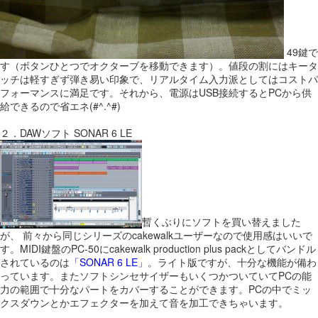
49鍵で
す（ボタンひとつでオクターブを移動できます）。値段の割にはキータ
ッチは軽すぎず弾き易い印象で、リアルタイム入力派としてはコストパ
フォーマンスに満足です。それから、電源はUSB接続するとPCから供
給できるので省エネ(#^.^#)
２．DAWソフト SONAR 6 LE
暫くぶりにソフトを買い替えました
が、 前々から同じシリーズのcakewalkユーザーなので使用感はいいで
す。MIDI鍵盤のPC-50にcakewalk production plus packとしてバンドル
されているのは
「SONAR 6 LE」
。ライト版ですが、十分な機能が備わ
っています。またソフトシンセサイザーもいくつかついていてPCの能
力の範囲で十分なパートをカバーすることができます。PCの中でミッ
クスダウンとかエフェクターを加えて音を加工できちゃいます。