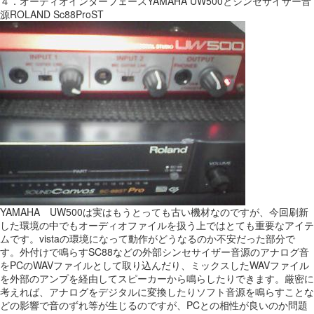
４．オーディオインターフェースYAMAHA UW500とシンセサイザー音
源ROLAND Sc88ProST
YAMAHA UW500は実はもうとっても古い機材なのですが、今回刷新
した環境の中でもオーディオファイルを扱う上ではとても重要なアイテ
ムです。vistaの環境になって動作がどうなるのか不安だった部分で
す。外付けで鳴らすSC88などの外部シンセサイザー音源のアナログ音
をPCのWAVファイルとして取り込んだり、ミックスしたWAVファイル
を外部のアンプを経由してスピーカーから鳴らしたりできます。厳密に
考えれば、アナログをデジタルに変換したりソフト音源を鳴らすことな
どの影響で音のずれ等が生じるのですが、PCとの相性が良いのか問題