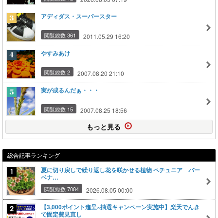
アディダス・スーパースター
閲覧総数 361
2011.05.29 16:20
やすみあけ
閲覧総数 2
2007.08.20 21:10
実が成るんだぁ・・・
閲覧総数 15
2007.08.25 18:56
もっと見る
総合記事ランキング
夏に切り戻しで繰り返し花を咲かせる植物 ペチュニア バー
ベナ…
閲覧総数 7084
2026.08.05 00:00
【3,000ポイント進呈×抽選キャンペーン実施中】楽天でんき
で固定費見直し