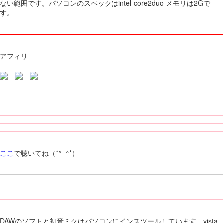
ない範囲です。パソコンのスペックはintel-core2duo メモリは2Gで
す。
アフィリ
ここ
で聴いてね（*^_^*）
DAWのソフトと初音ミクはパソコンにインスツールしています。vista