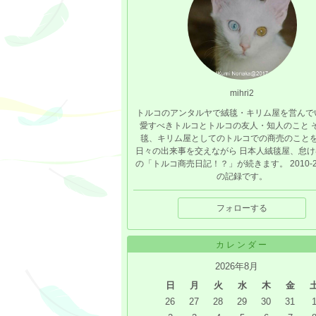
mihri2
トルコのアンタルヤで絨毯・キリム屋を営んで
愛すべきトルコとトルコの友人・知人のこと 
毯、キリム屋としてのトルコでの商売のこと
日々の出来事を交えながら 日本人絨毯屋、怠け
の「トルコ商売日記！？」が続きます。 2010-2
の記録です。
フォローする
カレンダー
2026年8月
日
月
火
水
木
金
26
27
28
29
30
31