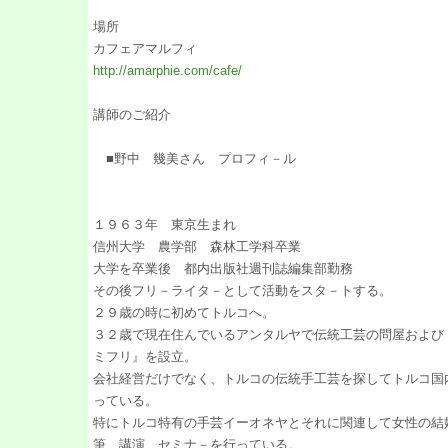
場所
カフェアマルフィ
http://amarphie.com/cafe/
講師のご紹介
■野中 幾美さん プロフィ－ル
１９６３年 東京生まれ
信州大学 農学部 森林工学科卒業
大学を卒業後 都内出版社週刊誌編集部勤務
その後フリ－ライタ－として活動をスタ－トする。
２９歳の時に初めてトルコへ。
３２歳で現在住んでいるアンタルヤで伝統工芸の問屋および
ミフリ』を設立。
会社経営だけでなく、トルコの伝統手工芸を探してトルコ国
っている。
特にトルコ特有の手芸イーオネヤとそれに関連して女性の結
筆、講演、セミナ－を行っている。