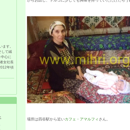
がらお話し、トルコに少しでも興味を持っていただけたらう
います。
そして絨
を中心に
者女社長
012年頃
土
場所は四谷駅から近い
カフェ・アマルフィ
さん。
1