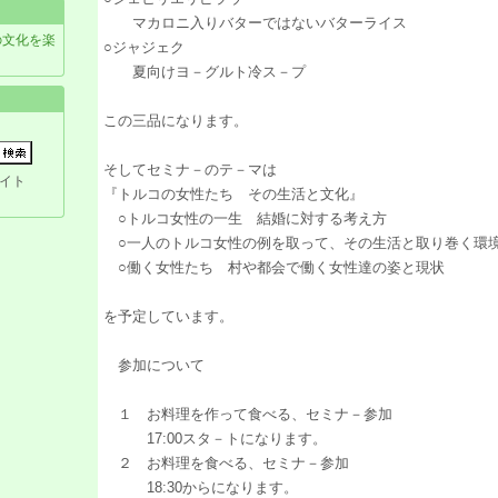
マカロニ入りバターではないバターライス
の文化を楽
○ジャジェク
夏向けヨ－グルト冷ス－プ
この三品になります。
そしてセミナ－のテ－マは
イト
『トルコの女性たち その生活と文化』
○トルコ女性の一生 結婚に対する考え方
○一人のトルコ女性の例を取って、その生活と取り巻く環
○働く女性たち 村や都会で働く女性達の姿と現状
を予定しています。
参加について
１ お料理を作って食べる、セミナ－参加
17:00スタ－トになります。
２ お料理を食べる、セミナ－参加
18:30からになります。