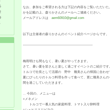
8
5
なお、参加をご希望される方は下記の内容をご覧いただいた
2
かを記載の上、森りかさんのメールへご連絡ください。
9
メールアドレスは
aem60910@gmail.com
5
以下は主催者の森りかさんのイベント紹介ページからです。
-----------------------------------------------------------------------
梅雨明けも間もなく、暑い夏がやってきます。
さて、暑い夏を皆さんと楽しく過ごすイベントのご紹介です
トルコで社長として活躍の 野中 幾美さんの帰国に合わせ
夏にぴったりのトルコ料理を作って食べて、更に幾美さんの
間を過ごしていただきます。
... 今回の、メニュ―は
○メネメン
トルコで一番人気の家庭料理、トマト入り卵料理
○シェヒリエリピラウ