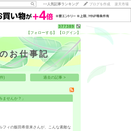
>>
人気記事ランキング
ブログを作成
楽天市場
377389
【フォローする】
【ログイン】
【毎日開催】
15記事にいいね！で1ポイント
10秒滞在
のお仕事記
いいね!
--
/
--
件)
過去の記事 >
みませんか？」
ルフィの飯田希亜来さんが、こんな素敵な