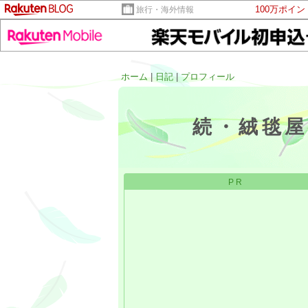
100万ポイ
旅行・海外情報
ホーム
|
日記
|
プロフィール
続・絨毯
PR