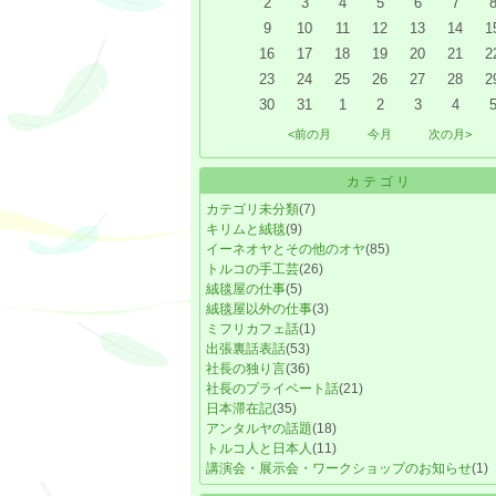
2
3
4
5
6
7
9
10
11
12
13
14
1
16
17
18
19
20
21
2
23
24
25
26
27
28
2
30
31
1
2
3
4
<前の月
今月
次の月>
カテゴリ
カテゴリ未分類
(7)
キリムと絨毯
(9)
イーネオヤとその他のオヤ
(85)
トルコの手工芸
(26)
絨毯屋の仕事
(5)
絨毯屋以外の仕事
(3)
ミフリカフェ話
(1)
出張裏話表話
(53)
社長の独り言
(36)
社長のプライベート話
(21)
日本滞在記
(35)
アンタルヤの話題
(18)
トルコ人と日本人
(11)
講演会・展示会・ワークショップのお知らせ
(1)