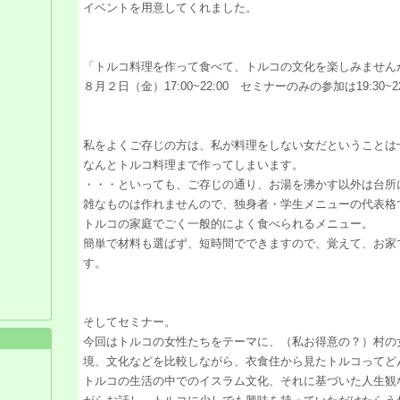
イベントを用意してくれました。
「トルコ料理を作って食べて、トルコの文化を楽しみません
８月２日（金）17:00~22:00 セミナーのみの参加は19:30~22
私をよくご存じの方は、私が料理をしない女だということは
なんとトルコ料理まで作ってしまいます。
・・・といっても、ご存じの通り、お湯を沸かす以外は台所
雑なものは作れませんので、独身者・学生メニューの代表格
トルコの家庭でごく一般的によく食べられるメニュー。
簡単で材料も選ばず、短時間でできますので、覚えて、お家
す。
そしてセミナー。
今回はトルコの女性たちをテーマに、（私お得意の？）村の
境、文化などを比較しながら、衣食住から見たトルコって
トルコの生活の中でのイスラム文化、それに基づいた人生観