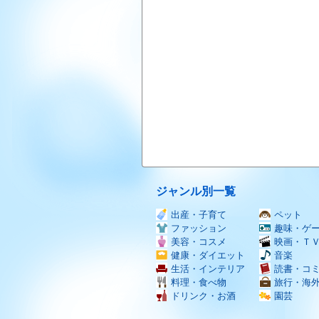
ジャンル別一覧
出産・子育て
ペット
ファッション
趣味・ゲ
美容・コスメ
映画・Ｔ
健康・ダイエット
音楽
生活・インテリア
読書・コ
料理・食べ物
旅行・海
ドリンク・お酒
園芸