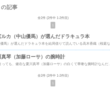
リの記事
全2件 (2件中 1-2件目)
1
宮ルカ（中山優馬）が選んだドラキュラ本
川真琴（加藤ローサ）の腕時計
第１話で海に落ちてしまっても、健在な夏川真琴（加藤ローサ）の白くて華奢な腕時計なんだか気になって探しましたｗ本来時計は小さくてアップになりづらく難しいことが多いのですが、割と個性的な形になっていたのでヨカッタんで、気になる海中ドボンした時計、３気圧防水でした（笑）なるほどなるほど。じゃあ、あのくらいなら大丈夫なのかな？なかなか、時計を海中ドボンってないけれど第１話の８分過ぎ、ルカの手の傷を見ようとしているところで一瞬アップになりますｂ餃子臭をクサイといわれたシーンでも見えるはず。こっちのがハッキリ見えますね。うん。ハｯ！と口を手で押さえるしぐさが可愛かったですねベルトだけ見えるシーンもあるし。。まーずっと見てれば（笑）しっか
全2件 (2件中 1-2件目)
1