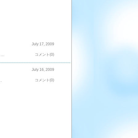
July 17, 2009
第2話、黒宮ルカ（中山優馬）が選んだドラキュラ本を結局借りて読んでいる高木香織（桜庭ななみ）。演劇部で上演するんだろうか？黒宮ルカ（中山優馬）が高木香織（桜庭ななみ）の家に現れる夢？で自宅の机上にドラキュラ本のあるシーンが印象的。高木香織（桜庭ななみ）は黒宮ルカ（中山優馬）が気になってるんですねぇ「ドラキュラ」完訳詳注版（水声社）税込 4,200 円 送料無料
コメント(0)
July 16, 2009
しどこから見ても美人ですなーローサちゃんはぁ。。。 で、決め手はアップになった時の文字盤とベルトのつなぎ目の形がピッタリ一致したこと。色は似たものもありましたが似ている方はベルト部分がシマシマなのですが実際に映像を見ると、プレーンなホワイトだったので型番を特定できました。うん。これで間違いないハズ。たぶん美術協力もしてるしねｂええっとRosemontのクライミングローズシリーズ型番：RS#4-0726,250円（税込み）クォーツムーブメント ステンレススチールケース 直径21mm ミネラルガラス 3気圧防水機能ベルトリングに14個のジルコニア ブラッククロームカラー・ローマン白文字盤 スイス製 木製BOX入り
コメント(0)