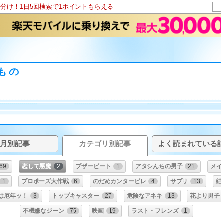
山分け！1日5回検索で1ポイントもらえる
もの
月別記事
カテゴリ別記事
よく読まれている
69
恋して悪魔
2
ブザービート
1
アタシんちの男子
21
メ
1
プロポーズ大作戦
6
のだめカンタービレ
4
サプリ
13
は厄年ッ！
3
トップキャスター
27
危険なアネキ
13
花より男子
不機嫌なジーン
75
映画
19
ラスト・フレンズ
1