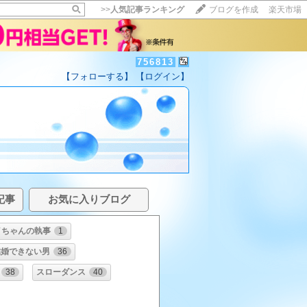
>>
人気記事ランキング
ブログを作成
楽天市場
756813
【フォローする】
【ログイン】
記事
お気に入りブログ
イちゃんの執事
1
結婚できない男
36
38
スローダンス
40