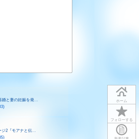
再婚と妻の妊娠を発…
ホーム
03)
フォローする
ージ2『モアナと伝…
05)
新着記事