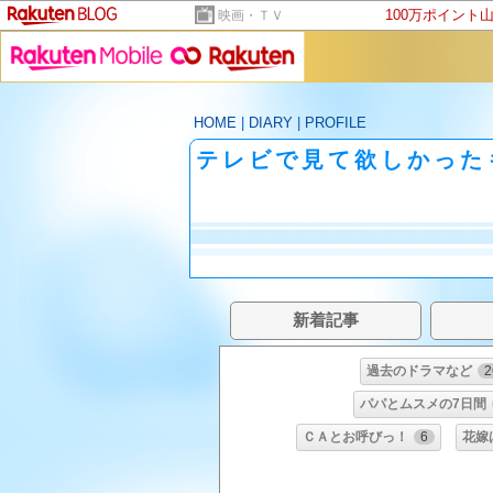
100万ポイント
映画・ＴＶ
HOME
|
DIARY
|
PROFILE
テレビで見て欲しかった
新着記事
過去のドラマなど
2
パパとムスメの7日間
ＣＡとお呼びっ！
6
花嫁