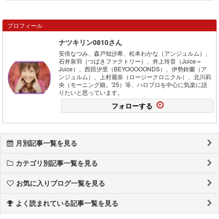
プロフィール
ナツキリン0810さん
安倍なつみ、森戸知沙希、松本わかな（アンジュルム）、
石井泉羽（つばきファクトリー）、井上玲音（Juice＝
Juice）、西田汐里（BEYOOOOONDS）、伊勢鈴蘭（ア
ンジュルム）、上村麗奈（ロージークロニクル）、北川莉
央（モーニング娘。'25）等、ハロプロを中心に気楽に語
りたいと思っています。
フォローする
月別記事一覧を見る
カテゴリ別記事一覧を見る
お気に入りブログ一覧を見る
よく読まれている記事一覧を見る