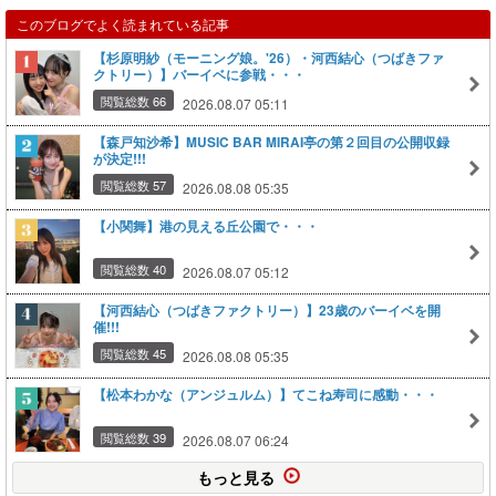
このブログでよく読まれている記事
【杉原明紗（モーニング娘。'26）・河西結心（つばきファ
クトリー）】バーイベに参戦・・・
閲覧総数 66
2026.08.07 05:11
【森戸知沙希】MUSIC BAR MIRAI亭の第２回目の公開収録
が決定!!!
閲覧総数 57
2026.08.08 05:35
【小関舞】港の見える丘公園で・・・
閲覧総数 40
2026.08.07 05:12
【河西結心（つばきファクトリー）】23歳のバーイベを開
催!!!
閲覧総数 45
2026.08.08 05:35
【松本わかな（アンジュルム）】てこね寿司に感動・・・
閲覧総数 39
2026.08.07 06:24
もっと見る