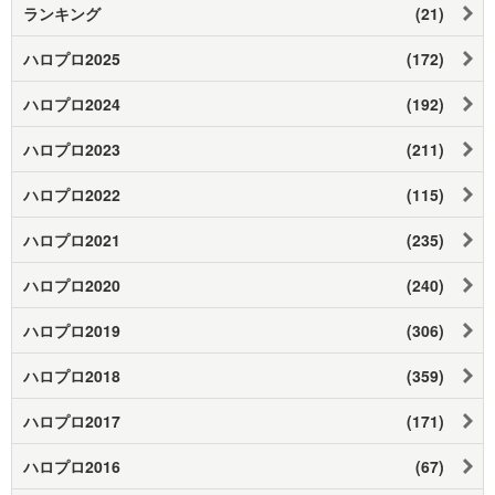
ランキング
(21)
ハロプロ2025
(172)
ハロプロ2024
(192)
ハロプロ2023
(211)
ハロプロ2022
(115)
ハロプロ2021
(235)
ハロプロ2020
(240)
ハロプロ2019
(306)
ハロプロ2018
(359)
ハロプロ2017
(171)
ハロプロ2016
(67)