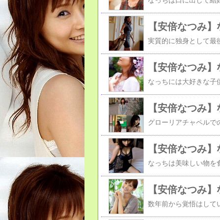
【安倍なつみ】な
【安倍なつみ】