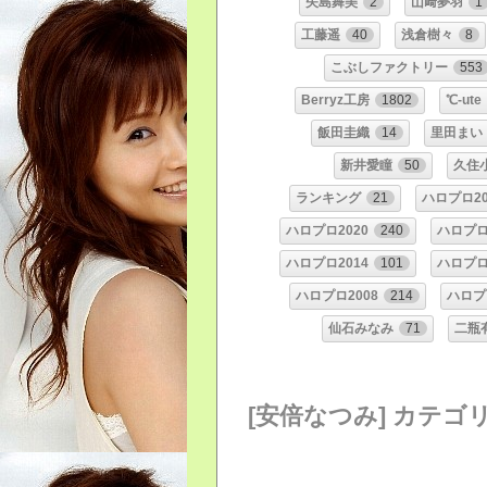
矢島舞美
2
山﨑夢羽
1
工藤遥
40
浅倉樹々
8
こぶしファクトリー
553
Berryz工房
1802
℃-ute
飯田圭織
14
里田まい
新井愛瞳
50
久住
ランキング
21
ハロプロ20
ハロプロ2020
240
ハロプロ
ハロプロ2014
101
ハロプロ
ハロプロ2008
214
ハロプ
仙石みなみ
71
二瓶
[安倍なつみ] カテゴ