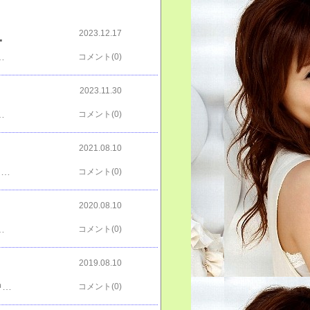
2023.12.17
ニング娘。OG会・・・
いですが、サプライズで圭ちゃんのバースデーをお祝いしたり、いつの間にかなっちが会計していて男前だったりと、横アリ2daysをきっかけに娘。OGの絆が深まったみたいで、めちゃめちゃ嬉しいですね・・・。
コメント(0)
2023.11.30
なっちの偉大さにあらためて気付かされましたね。モーニング娘。を卒業して、来年の1月で20年になるけど、なっちの歌声は、今でも娘。の象徴で、娘。の曲を歌うことで最も光り輝くんだと、現場に参戦して実感しました・・・。
コメント(0)
2021.08.10
​​​​​​​今日（8/10）は、なっちの40歳の誕生日ですね。おめでとう!!!今年の4月にテレビ東京系「シナぶしゅ」のナレーションを担当し、夏はアニメ映画『パウ・パトロール ザ・ムービー』で、ダックスフント「リバティー」の吹き替えを担当したなっち。少しずつでも、子供が好きだからという理由でも、とにかく元気な姿を見れて嬉しかったです。今はふたりの息子さんが生活の中心で、本格的な現場復帰は当分先だと思いますが、単発でも活動してくれると、安心するし、とびっきりの笑顔に癒されますね。そしていつの日か、再びステージに戻って来て、歌声を聴かせてくれると信じています。その瞬間を、首を長～くして待ち続けます・・・。​​​​​​
コメント(0)
2020.08.10
だろうと思います。2018年3月のひなフェス以来、表舞台には姿を見せなくなったり、ブログも昨年の誕生日前日から更新が途絶えていたりと、なっち不足が加速していますが、今は家庭最優先で忙しく過ごしているのだと思ってます。まだしばらくは我慢の日々が続きますが、コロナに負けずに幸せな毎日を送ってほしいと願っています・・・。​​
コメント(0)
2019.08.10
​​​​​​​今日(8/10)は、なっちの38歳の誕生日です。おめでとう!!!現在、ふたりの子供の子育てで奮闘中のなっち。昨年3月のひなフェスで、久々に生なっちを見たけど、それ以降はステージに立っていないなっち。なっちのブログも今年の2/28以降は更新が無くて、忙しい毎日を送っているのでしょうね。なお、なっちは子供が大好きなので、ふたりのお子さんとの時間を楽しく幸せに過ごしていると思いますが、子育てが落ち着いたら、歌も大好きななっちなので、きっとステージに帰って来てくれると信じています。なっちに歌う意志がある限り、なっちは”永遠の1推し”です・・・。
コメント(0)