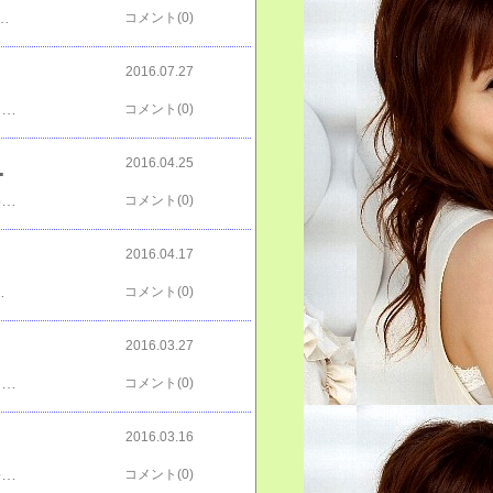
きっとデレデレなんだろうな～ いいな～」となっちの姿を想像し、「安倍さん！いっくん！本当におめでとうございます！」とメッセージを送ってましたね。また、なっちと同期であり、現在2児の母の裕ちゃんからは、愛娘との日常をつづりながら、「ナチオもすぐにこういう会話を子どもちゃんとするようにるんだろうな」と言い、「ナチオ・旦那さん ベビ君の誕生おめでとうございます」と祝福していました。さらに、同じくなっちと同期で1児の母のかおりんからは、「なっち～、本当に本当におめでとう。心から嬉しいです。 これからはママ同士頑張りましょうね」と呼びかけていましたね。なお圭ちゃんからは、「パパもママも美男美女だからとんでもないイケメン君になるんだろうなぁ」となっちと山崎さんの第1子に期待し、「今年は本当にメンバーのおめでたいことが続いて嬉しいな。なっちおめでとう」と喜びを綴ってました。う～ん、モーニング娘。のマザーシップと言われていたなっちが、本当のマザーになり、モーニング娘。OGの喜びもひとしおだったと思います。来年には結成20周年を迎えるモーニング娘。に、あらたな喜びの歴史が刻まれましたね・・・。
コメント(0)
2016.07.27
なっちは子供が大大大好きなので、めちゃめちゃいいお母さんになるでしょうねえ。なっちが7月26日に第1子となる男児を出産したと所属事務所を通じて発表されました。母子ともに健康で、産後の経過も良好とのこと。なっち、おめでとう!!!7月に出産予定との情報が入っていたので、毎日やきもきしていたのですが、無事に出産したと聞いてホッとしました。なっちがお母さんになったことは、まだまだイメージが湧かなくて実感がありませんが、とにかく母子共に健康で本当に良かったです。これから産後の自分自身のケアと、初めてだらけの子育てで大変だと思いますが、子供が大大大好きななっちなので、きっといいお母さんになると思います。そしてまたいつの日か、元気な姿を見せてくれるのではないでしょうか。なっち家族の幸せを祈りながら、その日を心待ちにしたいと思います・・・。
コメント(0)
2016.04.25
最終回）」レビュー
最終回は最初で最後の生放送で、ラストは涙涙の感動のフィナーレになりましたねえ。3/27にbayfmさんで放送されたなっちのレギュラーラジオ番組『あなたに会えたら』の最終回（第356回）をインターネットラジオで聴きました。さて今回は、最終回ということで、 最初で最後の生放送。最終回の日付にちなんだファンの気付きから、2月のFCイベントでのファンへの手書きメッセージ、そして7年間続いた番組への感謝の気持ちと、そしてラジオに必ず帰って来るとの復帰宣言まで、なっちの思いが凝縮されて溢れてましたね。まずは、 最終回の日付にちなんだ話し。最終回は3月27日に生放送されたのですが、 日付を逆に読むと”723（なつみ）”で”裏なっちの日”。なっちは気付かなかったみたいですが、ファンの方かた何通か気付きのメールが来て なっちは「さすがファンの方！」と感心していました。もちろん偶然の産物ですが、これもなっちパワーのなせる技なのかも知れませんね。また、2/21に原宿クエストホールで行われた なっちの最後のFCイベントでは、 来場したファンの方全員に、 名前入りの直筆メッセージを終演後にひとりひとりに配ったなっち。 （手渡ししてくれたのはスタッフさんでしたが）なっち曰く、ひとりひとりに今までのことを思い出しながら メッセージを書いたとのこと。なので、メッセージの内容はみんな同じではないようです。自分も参戦して手書きのメッセージをいただきましたが、なっちの思いが込められたメッセージに感動して、 最高の宝物として一生大事にしたいと思っています。なお、この番組『あなたに会えたら』は、 振り返れば7年という月日に込み上げてくるものがあるというなっち。いつも隣りに座っている番組スタッフの山田さんが先に号泣してしまったそうですが、スタッフさんがいつの間にか ホームのようになっていたと話していましたね。そしてなっちは、ラジオに必ず帰って来たいと思っているので、 待っていてほしいとのこと。みんな体を大事にしてね、 笑顔で再会したいと語っていましたね。そしてそして、なっちの最後の言葉。「ラジオって凄い。 声の力って凄いと再確認した。 最後はホントに泣いちゃったね。これまでの思い出が蘇ってくる。お別れの時間が近付いて来た。 本当にありがとうございました。また、いつか、ここで、あなたに会いたい。したっけね～。ありがとう！バイバイ！」なっち、 本当に本当にお疲れ様でした。7年間もの間、 毎週、毎週、楽しさを届けてくれて、 感謝しています。なっちの声に癒されて、 何度も何度も元気を貰いました。そしていつの日か、なっちの笑顔に再会できることを信じて待ち続けますね・・・。
コメント(0)
2016.04.17
か。純粋な子供たちと一緒に仕事ができて、でも仕事じゃないような感じもして、いい経験になったと話していましたね。なお話しは変わって、なっちは子供に大人気だった”たまごっち”がほしくて、室蘭のおもちゃ屋さん『ハローマック』に並んだとのこと。”たまごっち”が来ると噂になって、開店時間前から並んだそうですが、実際に販売されたのは”ぎゃおッPi”という偽物だったとか笑何と恐竜を育てるゲームだったようですが、せっかく並んで買ったので、偽物と分かっていても育てて遊んだそうです。なっち曰く、室蘭には、流行が終わる頃に入って来るとのこと。映画は半年ぐらい遅れて公開されるし、ミスドで飲茶が販売されたのも随分後だったそうです。でもミスドの飲茶には、遅かったけどすっごく感動したと話していましたね。ということで、今回はかもめ児童合唱団という懐かしい話しもありましたが、全体的にはプライベートな話題が多かったですね。特に”たまごっち”ならぬ”ぎゃおッPi”の話しは、なっちも子供時代が想像できて愛おしかったです・・・。
コメント(0)
2016.03.27
1970～1980年代のアイドルは、歌が上手くて肝が据わっていて、堂々としていたと思うと語っていましたねえ。3/13にbayfmさんで放送されたなっちのレギュラーラジオ番組『あなたに会えたら』の第354回をインターネットラジオで聴きました。さて今回は、体調が安定してきた話し、北海道のアンテナショップの話し、ホワイトデーの話し、そして1970～1980年代のアイドルの話しが興味深かったですね。まずは、体調が安定してきた話し。なっちは夏の出産に向けてまもなく芸能活動を休止しますが、最近はゆったりした日々を過ごしていて体調が安定してきたとのこと。一時は出来なかったことも出来るようになって、先日は胎教には良くないけど、映画『X-ミッション』を観に行ったとのこと。予告編を観て面白そうだと思ったようですが、険しい山の上からスノーボードで降りたり、命綱無しでロッククライミングをしたりと、衝撃な映像の連続だったとか。映画を観ていた数時間は鳥肌の連続だったそうで、確かにお腹の赤ちゃんには、あまり良くないかったかも知れませんね。一方、なっちは、有楽町にある北海道のアンテナショップに寄ることがあるとのこと。（北海道どさんこプラザ 有楽町店のことかな？）山わさびの瓶詰めやししゃもを買ったりするそうです。また、北海道アイスクリームが大人気でなっちはバニラと夕張メロンのミックスをイートインコーナーで一人で食べたとか（笑）そこでおじさんと、「あんた北海道なんかい」とか会話するのが楽しいと話していましたね。さらに、バレンタインデーのお返しに、ホワイトデーでお菓子作りをしようと思っているというリスナーさんから、どんなお菓子が好きですか？と聞かれたなっち。なっちはお菓子は何でも好きで、手作りなら何でも嬉しいとのこと。中でも和菓子が好きで、作るのが大変ならキットを使っても良いのではと提案。さらに、チョコやチーズケーキも好きだそうで、なるべくヘルシーな物が良いと語っていましたね。なお、なっち曰く、1970～1980年代のアイドルは、歌が上手くて肝が据わっていて、堂々としていたと思うとのこと。安定感が半端なくて、山口百恵さんは眼差しとか、ピッチの安定感が凄かったとか。さらに、年齢のわりに艶っぽくて、不動な強い力を感じたと話していました。1990～2000年代のトップアイドルのなっちの分析なので、重みがありますね。ということで、映画、北海道、おじさんとの会話、お菓子、アイドルと今回も盛りだくさんな内容でした。なっちならではの感性が随所に感じられて、なかなか貴重な回でしたね・・・。
コメント(0)
2016.03.16
『あなたに会えたら』は3/27（日）で最終回になると発表され、7年という月日は短いようで長かったと語っていましたねえ。3/6にbayfmさんで放送されたなっちのレギュラーラジオ番組『あなたに会えたら』の第353回をインターネットラジオで聴きました。さて今回は、この番組が終了する話し、ストーブで制服が焦げ臭くなった話し、 愛ちゃんリーダー世代の話し、そしてチャンネルを回すタイプのテレビの話しが興味深かったですね。まずは、『あなたに会えたら』が3/27（日）の放送で最終回を迎える話し。 本番組では、 仕事の裏話やプライベートの話しで盛り上がってきましたが、人生の節目を迎えて終了すると決めたとのこと。2009年4月からスタートして まもなく丸7年を迎えますが、 短いようで長かったと語っていましたね。また残りの回も、 今まで通りのスタイルで進めていきたいと話していました。自分も本番組の1回目から全て聴いてきて、ブログの記事にするのがルーティンになっているので、これから徐々に寂しい気持ちが増すと思いますね。 一方、北海道は寒いので、みんな教室の石炭ストーブにかじりついて、 制服を焦がしていたという少し前のなっちのコメントに対して、 賛同のメールが多数届いているとのこと。 制服から湯気が出て、その後に焦げ臭くなるとか、 石炭ストーブに蒸し器を置いて、 給食のパンをホカホカにしていたという リスナーさんからの情報もありました。また、石炭ストーブの近くの席になると、 頬が真っ赤になって、 暑くて授業に集中できなかったと語っていましたね。なお話しは変わって、モーニング娘。のリーダーが愛ちゃんだった時、ダンスがどんどん激しくなってなっていったという印象だったとのこと。なっちが自分で踊っていたとしたら、 大変だったと思うと話していましたね。またダンスといえば、 企画物やユニットで苦労したそうですが、 特に一番大変だったのはSOLT5の時だったとのこと。 本当に時間が無い中で しかもその時に振り付けの先生が変わったとか。裏のリズムを取るのも初めて言われたそうで、なっちが熱く語るほど当時の大変が伝わってくる感じがしましたね。なお、なっちの実家のテレビも、 昔はチャンネルをガチャガチャ回す タイプだったとのこと。また、お婆ちゃんの家のテレビも チャンネルを回すタイプだったとか。チャンネルを変える時は テレビの近くに行かないといけないので、 大変だったと懐かしそうに語っていましたね。ということで、今回もプライベートに関する話題が多かったです。でも幸せ最高潮のなっちのプライベートなので、ほっこりしながら聴けるのかも知れませんね・・・。
コメント(0)