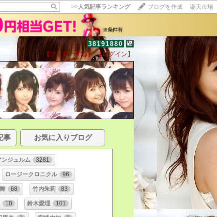
>>
人気記事ランキング
ブログを作成
楽天市場
38191880
【フォローする】
【ログイン】
記事
お気に入りブログ
アンジュルム
3281
ロージークロニクル
96
舞
68
竹内朱莉
83
り
10
鈴木愛理
101