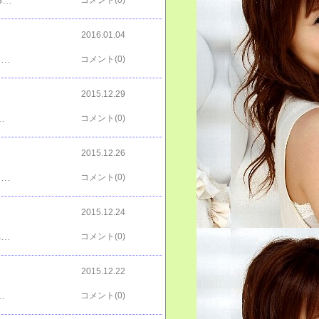
なっちは口に出して結婚を発表するのは初めてで、 凄く照れくさいと話していましたねえ。1/3にbayfmさんで放送されたなっちのレギュラーラジオ番組『あなたに会えたら』の第345回をインターネットラジオで聴きました。さて今回は、結婚の報告と、サプライズテレフォンGOALが中心でしたね。まずは、12/29に入籍した なっちの結婚報告。なっちが口に出して結婚を報告するのは、この番組が初めてで凄く照れくさかったとのこと。この番組がこんなに長く続くとは思っていなかったし、この番組で結婚を報告するとも思っていなかったと話していましたね。またこれからは、ゆったりしたペースで活動していきたいと思っているとのこと。まずは温かい家庭を築いていきたいと話していました。なっちには笑顔の絶えない明るい家庭で幸せに暮らしてほしいし、まずは家族を優先して なっちのペースで活動していってほしいですね。また今回は、今年1回目のサプライズテレフォンGOAL。 最初に電話に出たのは、 京都に住んでいる高校2年生のみっくんでしたね。みっくんの家のお雑煮は普通で、お餅は年末に家でつくとのこと。リクエスト曲は『22歳の私』でした。 一方、二人目はりえりん。りえりんには旦那様がいて、お正月には初詣に行くそうです。またお雑煮は、 東京の醤油ベースであっさりしているとか。なっちの女性らしいところが好きで、リクエスト曲は『OLの事情』でしたね。なお三人目は、会社から電話に出たまさとしさん。まさとしさんの会社にはキッチンがあって、 作って食べて良いとのこと。この日はまさとしさんが全員分（3人分）のオムライスを作ると話していましたね。なっちは太陽のような存在だと思っていて、リクエスト曲は『甘すぎた果実』でした。ということで、やっぱり今回は結婚報告のインパクトが大きかったです。いつかは結婚するとは思っていましたが、なっちと同様、この番組で報告を聞くとは思っていませんでしたね・・・。
コメント(0)
2016.01.04
実質的に独身として最後の放送になったけど、まだ発表前でいつものなっちでしたねえ。12/27にbayfmさんで放送されたなっちのレギュラーラジオ番組『あなたに会えたら』の第344回をインターネットラジオで聴きました。さて今回は、大掃除の話し、あっという間だった2015年の話し、グローリアチャペルのコンサート会場の話し、そしてDreamsのジャケ写の話しが興味深かったですねえ。まずは、 大掃除の話し。 放送されたのが昨年末ということで、 大掃除の話しになったのですが、キッチンの換気扇や風呂場の換気扇が、なっちが汚れを落としたい上位とのこと。なっちは背が小さいので、 換気扇の掃除は大変なので、ドラッグストアでノズルのような物を買ってきたとか。一番掃除したいのは風呂場の換気扇なので、 近々使ってみようと思うと話していましたね。また、やはり年末ということで、2015年を振り返ったなっち。あっという間の1年で いろいろやったけど、 今までで一番スピーディだったと語っていましたね。まずは年始からニュージーランドに留学ｓ、ホームステイをしていろいろな出会いがあったり、6月には台湾、9月にはフィンランド、パリ、ロンドンと2015年も数多く海外を訪れたなっち。ピアノ1本で歌ったり、フルオーケストラをバックに歌ったり、 合唱隊と一緒に歌ったなっち。さらに、アルバム『Dreams』を初の2枚組でリリースしたり、 娘。OGとしてめちゃいけ！や金スマで歌ったり、Dreamsツアーに、FCイベントに、FCツアーと精力的に活動したなっち。また、映画『TOKYO デシベル』を真夏の熱い時期に撮影し、しかも途中にBDライブもあって、 演技と歌のスイッチの切替えに苦労したなっち。振り返れば、なっちは2015年もバラエティに富んだ活動で、 大いに楽しませてくれましたね。今後は活動のペースを落とすようなので、なっちに会える機会も減ってしまうと思いますが、その分、密度の濃い参戦になると良いなぁと思っています。なお、12/15にコンサートを行なったグローリアチャペルは、 初めての会場で大変だったというなっち。音の反響が違っていて、もちろんリハーサルはしたけど、お客さんが入ると洋服とかコートに音が吸収されて、また違った響きになるそうです。なので、初めての会場では、いつもやりながら掴んでいくしかないそうですが、今回のチャペルは特にドキドキしたとか。でも、今回はファンのみんなも構えている感じがあったと話していましたね。 自分は最前列の中央付近の席だったのですが、いつもと違う雰囲気で確かに緊張していたし、 構えてしまう部分があったのですが、なっちにはすっかりバレていたようです（笑）さらに話しは変わって、2015年にリリースしたアルバム『Dreams』では スッピンでジャケ写を撮影したなっち。なっちにとっても、スッピンはチャレンジだったそうです。 今回はスタッフも初めての方が多く、 （スッピンで）チャレンジしてみたらという感じになったとのこと。ヘアメイクさんはいつもの人でしたが、じゃあやってみようかという感じだったそうで、そういう現場の空気で撮影したみたいですね。スッピンのなっちはナチュラルに綺麗で、ジャケ写は大成功だったと思っています。ということで、今回が独身としての最後の放送になりましたが、いつものほんわかとしたまったりとした雰囲気で いつものなっちでしたね。ただ今後は、新婚さんの新妻なっちになるわけで、どう変わっていくのか、あるいは変わらないのか、ドキドキしながらも見守っていきたいと思っています・・・。
コメント(0)
2015.12.29
すが、今日から支え合う家族を持つことができました。 彼の人生を支えることができる良き妻であることを何よりも心がけ、皆さまのご指導ご鞭撻をいただきながら、ささやかながらも明るくてあたたかい家庭を築いていければと思っています。 今後は家庭を第一に考えたゆっくりとしたペースで活動して いきたいと思っています。 今後とも皆様のご支援賜りますよう、よろしくお願い申し上げます。またファンの皆様に突然このような書面でのご報告になって しまったことをお許しください。 早いうちに直接ご報告できる機会を持ちたいと思っています。なっちは子供が大好きなので、子供たちに囲まれた笑顔の絶えない明るい家庭を築いてほしいです。そして、歌手活動もマイペースで続けてほしいと思っています。なっち、山崎育三郎さん、末長くお幸せに。
コメント(0)
2015.12.26
グローリアチャペルでのコンサートは、 拍手も温かくていつもと違って聞こえて ありがたかった、支えられた、そしてまたコンサートを行ないたいと語っていましたねえ。12/20にbayfmさんで放送されたなっちのレギュラーラジオ番組『あなたに会えたら』の第343回をインターネットラジオで聴きました。さて今回は、グローリアチャペルのコンサートの話しと、「なっちのサプライズテレフォンＧＯＡL」で、 大好きなロックバンドの話しが面白かったですね。まずは、12/15に品川キリスト教会で行われた グローリアチャペルでのコンサートの話し。なっちは教会で歌うのは初めてでしたが、ちょっと張り詰めたような空間で、いつもより身の引き締まる思いだったとのこと。神様に見守られているような不思議な感覚があったそうです。また今回は、なっちにとって挑戦のステージ。クラシカルクロスオーバーを経てのコンサートで、 初披露の曲も多かったのですが、ツルさん率いるアコースティックカフェとの アコースティックなコラボでしたね。なっちは初めての空間でドキドキだったそうですが、 後半ぐらいから落ち着いてきて、 楽しんで歌えたとのこと。客席からの拍手も温かくて、いつもと違って聞こえてきて、ありがたかった、支えられたと語っていましたね。そして、またコンサートを行ないたいと思えるような そんな空間だったと話していました。個人的にも、 今年最高のライブでしたし、またぜひ教会でコンサートを行なってほしいですね。 一方、今回はパワーウィークということで、 恒例の『なっちのサプライズテレフォンＧＯＡL」を開催。中でも最初の電話の ロックバンドの話しが面白かったですね。なっちは大好きだったBOOWYのLAST GIGに行けなくて、 悔しかったとのこと。なので、VIDEOでは何度も繰り返し見たそうです。またなっちは、友達がギターを弾いてくれて、 通りかかった同級生に上から聞かせることもあったとか。さらには、ガレージで練習している友達のコピーバンドで歌わせて貰うこともあったそうです。なっちは昔から歌うのが大好きだったんですね。ということで、今回は音楽に関する話題が印象的でした。歌手モード全開だった2015年のなっちを象徴するような回になりましたね・・・。
コメント(0)
2015.12.24
なっちは美味しい物を食べると、 一口ごとに感想を言うので、 一緒に行った人は違う物を食べている感じと言われることがあるみたいですねえ。12/13にbayfmさんで放送されたなっちのレギュラーラジオ番組『あなたに会えたら』の第342回をインターネットラジオで聴きました。さて今回は、グローリアチャペルのコンサートの意気込みの話し、お母さんとの旅行の話し、LINEやメールの返信の話し、そしてグルメを求めた食事の話しが興味深かったですね。まずは、グローリアチャペルのコンサートに臨む意気込みの話し。グローリアチャペルのコンサートは、12/15に行われたのですが、 放送は12/13だったのでコンサート直前。なっちは事前に教会を下見したそうですが、 意外な場所にあってビックリしたり、 天井の高さが11mもあることや立派なパイプオルガンがあることに驚いたみたいですね。そして、どんな風に音が響くのか、またアコースティックカフェと一緒で どんなコラボになるのか楽しみと話していました。なお、なっちもドキドキしているけど、ファンのみんなは固くならずに ゆったりと聴いてほしいとのこと。なっちにとって新たな挑戦になるけど、みなさんの心に届く歌を届けてきたいと意気込みを語っていましたね。 一方、なっちはお母さんは旅行好きで、なっちは一緒に旅行に行くことがあるとのこと。お母さんの還暦の時には、 一緒に温泉旅行に行ったとか。でも最近は一緒に行けてないので、また行きたいと話していましたね。また話しは変わって、なっちはLINEやメールは気付いた時になるべく早く返すタイプとのこと。見たタイミングで、 返せるときに返すそうです。なお最近は、 仕事の連絡もLINEになっているとか。LINEは便利なので、 使われるのでしょうねと語っていましたね。さらに話しは変わって、今年も行く先々で美味しいグルメを求めていたというなっち。なっちはひとりで行くよりも、 誰かと分かち合うのが好きだそうです。なおなっちは、 一口ごとに「美味しい～！」とか言うので、 一緒に行った人からは違う物を食べてるみたいと言われるとか。でも、より美味しく表現しながら食べたいそうで、このスタイルは今後も変わらないみたいですね。ということで、今回もコンサートからグルメまで バラエティに富んだ内容でした。でもその中で、歌に賭ける熱い思いとか、 食に対するこだわりが垣間見えて、なっちらしかったですね・・・。
コメント(0)
2015.12.22
ョックなのは事実。でも、なっちも数年前から「私が結婚したらどうする？」とライブのMC等で発言していたので、こういう日が来ると覚悟はしていました。なので、今回の報道は自分でもビックリするぐらいすんなりと受け入れられることが出来ました。なっちに幸せになって貰いたいと、素直に祝福したい気持ちになっていて、そのこと自体が驚きであり不思議でしたね。なお、祝福記事は婚姻届が提出された後にあらためて書きたいと思いますが、なっちは結婚願望があって子供も大好きなので、笑顔が絶えない幸せな家庭を築いてほしいです。そして、結婚してもなっちのペースで歌手活動は続けてほしいですし、なっちが歌い続ける限り、これからも永遠の1推しとして応援していきます・・・。
コメント(0)