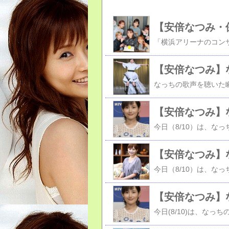
【安倍なつみ】
【安倍なつみ】な
【安倍なつみ】な
【安倍なつみ】な