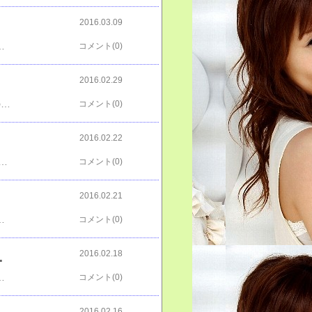
2016.03.09
、なっちは余程気に入ったのか熱く熱く語っていましたね。 一方、なっちは五本指ソックスを よく履くとのこと。 『大人の修学旅行』のDVD撮影では、カメラが足元に寄ってるなぁと思ったそうですが、 五本指ソックスを履いていたことが理由だったのかも。なっち曰く、五本指ソックスは足に力が入る感じで、すごくいいと語っていましたね。また、なっちは無理なく出来る体形維持方法として、 野菜から食べるようにしているとのこと。例えばトンカツは大好きで熱々のうちに食べたいけど、キャベツから食べるように習慣化しているそうです。なっち曰く、生野菜→温野菜→肉の順番に食べていて、 体型維持に効果を発揮しているみたいですね。ということで、今回はプライベートな話題が多かったです。なっちはほぼ休業状態に入ったので、 今後もこの傾向は続きそうですね・・・。
コメント(0)
2016.02.29
冬の北海道の学校は寒すぎて、 朝からストーブにへばりついているので、 制服のお尻や背中の部分に みんな焦げを作っていると話していましたねえ。2/21にbayfmさんで放送されたなっちのレギュラーラジオ番組『あなたに会えたら』の第351回をインターネットラジオで聴きました。さて今回は、パワーウィークで出来るだけメールを読み、今食べたい物の話し、これからのなっちのと呼び方の話し、 日々気を付けているルーティンの話し、そして冬の北海道の話しが興味深かったですね。まずは、 今食べたい物の話し。なっちは食べることに生き甲斐を感じていて、 寝る前に明日の朝は何食べよう？と思ってから寝るとのこと。 冷蔵庫の中には○○が入っているとか、ご飯を炊いたので残っているとか、パスタを茹でた残りがあるとか いろいろと考えるそうです。また、野菜はなるべく摂るようにしていて、 最近は鍋料理が多く、 収録の前日は牡蠣鍋だったとか。〆はラーメンにして、 健康的な生活を送っていると話していましたね。ちなみに、今食べたいのはお寿司だそうです（笑） 一方、 人妻になっても「なっち」と呼ぶの？というリスナーさんからの質問に対して、みなさんが呼びたいように読んで貰えればよいとのこと。あらたまって「なっちさんと呼ばれても、なっちも構えてしまうそうです。これからも表現することは続けていきたいし、この先も「なっち」と呼んでいただけるのであれば嬉しいと語っていましたね。なお、日々気を付けているルーティンについては、 人混みには行かないようにしているとのこと。インフルエンザとか、 風邪とかに気を付けないといけないので、 混雑するお店も控えているそうです。また、体が冷えないようにも気を付けているとのこと。 最近は冷えないようになってきたそうですが、 靴下を4枚履きにしたり、 氷入りの飲み物を飲まないようにして、なるべく体を暖めているそうです。そんな冷え対策をしているなっちですが、学生時代を過ごした北海道はめっちゃ寒くて、 学校では朝からみんな ストーブにへばりついていたとか。なので、制服のお尻や背中の部分には、みんな焦げを作っていたそうです。なお、なっちの学生時代の学校のストーブは、コークスと石炭を使うタイプ。コークス当番が、 教室にコークスを運び忘れてしまうと、なかなか火がつけられなくて、 午前中は外の気温と同じくらいまで教室が冷えてしまい、みんなから総攻撃を受けてしまうそうです。 私も小学校の途中で横浜に転校した時、転校先がコークスと石炭のストーブで、 確かに忘れずに運ぶのが大変だったことを思い出してしまいましたね。ということで、今回はリスナーさんからのメールを大量に読みましたが、でもそれ以上になっちが喋っている印象でした（笑）特に制服をみんな焦がしている話しは、スタッフさんが誰も信じてくれず、なっちのトークがヒートアップしていったのが可笑しかったですね・・・。
コメント(0)
2016.02.22
。また映像は、FCイベントとFCツアーの名場面を網羅。FCイベントの映像は懐かしく、1度も参戦出来なかったFCツアーの映像は、 新鮮ながらもやっぱり羨ましかったですね。２．FCイベント、FCツアーを画像で振り返るコーナー満を持して、なっちがステージ上に登場。まずは、結婚と妊娠について なっちが自分の言葉で報告してくれました。なっち自身、ファンに直接伝える機会を熱望していて、やや緊張しながらも笑顔で報告してくれましたね。個人的にも ようやく心の整理がついた感じがしました。また、その後は、ファンのみんなから寄せられたFCイベントとFCツアーの思い出メールを、なっち自身が読み上げながら、 画像と共に振り返っていましたね。赤の浴衣姿や、サンタクロース仕様の衣装等、 可愛いなっちが満載でした。なお、時折り冷めたコメントをしてみたり、 裏なっちを織り交ぜてくるMCは最高で、しばらく見れなくなると思うと大笑いしながらも寂しさが込み上げてきましたね。３．ライブコーナーファンのみんなからのリクエストを募った セットリストは以下のとおり。01.空 LIFE GOES ON 02.愛しき人アンコール03.腕組んで帰りたい1曲目の空～♪は、 活動自粛明けの最初のシングルの カップリング曲。当時から大好きな曲で、なっちのパシイベに当選し、 間近で生で聴いたのが最初でした。パシイベは、 実はなっちと初めて握手したイベントで、なっちのオーラが眩し過ぎて ガチガチに緊張したのを思い出しちゃいましたね。また、2曲目の愛しき人♪は、ダントツ人気のなっちの代表曲であり、 個人的にもなっちのベストソング。 最初に歌った ヴァンサンクツアーでは、毎回、震えるほど感動し、 少しでも後押し出来ればと必死にブログにレポを書き続けていたことを思い出してしまいました。なっちとの大合唱に何度も胸が熱くなりましたね。そして、予定外のアンコールで腕組んで帰りたい♪を披露。初期のソロツアーでは、アンコールラスト曲の定番でしたが、 久々に聴いてテンションMAXになっちゃいました。大声でなっちコールして、なっちと笑顔でアイコンタクトして、 最後に思いっ切り弾けることが出来て最高でしたね。４．なっちからのメッセージ アンコール終了後になっちの手書きのメッセージが ステージ上のスクリーンに映し出されました。なっちからファンのみんなに向けた愛情溢れるメッセージに会場のあちこちから涙する音が聞こえてきましたね。５．なっちからの名前入りの直筆メッセージ今回のFCイベントに参戦したファン全員に、ひとりひとりの名前入りの直筆メッセージが会場を出る時にスタッフさんから渡されました。 握手会の時のように席の順番に列を作り、 当選メールとFC期限証で本人の名前と席を確認しながら、 丁寧に手渡してくれました。なっちからのサプライズプレゼントに徐々に感動が込み上げてきて胸が熱くなっちゃいましたね。ということで、なっちの最後のFCイベントは、なっちのファンに対する愛情が溢れていて、しかもなっちは終始笑顔で湿っぽさとは無縁の楽しいイベントでした。ファンを大切にするなっちが誇らしく、そしてASAYAN時代から なっちのファンであり続けてきた自分も ちょっとだけ誇らしい気持ちになりましたね。なっち、ありがとう!!!まずは元気な赤ちゃんを産んで、 温かい家庭を作って、そして落ち着いたら、なっちのペースで活動を再開してください。なっちとの再会を信じて、 気長に待ち続けます。なお、直筆メッセージのプレゼントの感動と、しばらく会えなくなる寂しさが入り混じって、 帰りの電車の中で涙が込み上げてきてしまいました。でも、涙をパワーに変えて、なっち不足に立ち向かわないといけないですね・・・。
コメント(0)
2016.02.21
うと残酷に思えてしまうかも知れませんね。また、なっちの故郷の北海道・室蘭市には並ぶようなお店はなかったとのこと。（なっちの子供時代）もともと外食する習慣もなかったそうで、今でも並ぶのはダメだそうです。なっち曰く、空いている時で良いとのこと（笑）お店の人に空いている時間を聞いてから行きたいと話していましたね。なお、今週のマンスリーテーマは「1番寒～い体験！」ですが、なっちの1番寒かった体験は、ドラマ『プリズンガール』の撮影だったとのこと。米国の刑務所を借りて、留置場のシーンを撮ったそうですが、食事も凍るぐらい冷たくて人が食べる物じゃないと思ったそうです。しかも、ペラペラの服なので中に着込めないし、周りのキャストはいかつい人ばかりでコミュニケーションはとれないし、身も心も凍る撮影だったとか。なので、途中からユン・ソナちゃんが撮影に加わって、温かいスープを持ってきたりしてくれた時は、本当にありがたかったと語っていましたね。ということで、かなり昔のドラマ撮影のエピソードでいきなり熱くなったなっちでした。ごく最近起こったように話していて、よっぽど辛い体験で忘れられないのでしょうね・・・。
コメント(0)
2016.02.18
の第1子誕生を祝福!!!
当におめでとう」と祝福していましたね。また、まいちんの第1子出産については、「どんな風に成長していくのか楽しみ」とコメント。「ママファイトーーー！！！」とまいちんにエールを送っていましたね・・・。
コメント(0)
2016.02.16