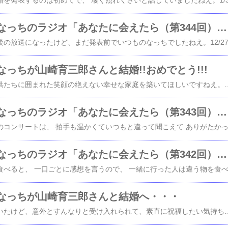
【安倍なつみ】なっちのラジオ「あなたに会えたら（第344回）」レビュー
っちが山崎育三郎さんと結婚!!おめでとう!!!
なっちには大好きな子供たちに囲まれた笑顔の絶えない幸せな家庭を築いてほしいですねえ。本日(12/29)、なっちが俳優の山崎育三郎さんと婚姻届を提出しました。なっち、結婚おめでとう!!!なっちは結婚の秒読み段階に入っていましたが、双方の事務所およびなっち自身のブログで結婚の報告がありました。なっち本人からのブログのコメントは以下のとおりです。いつも応援していただいている皆様へ。ご報告があります。 本日12月29日、 私 安倍なつみは山崎育三郎さんと結婚いたしました。1997年16歳の時にモーニング娘。の一期メンバーとして この世界に入り18年もの間、ファンの皆様そしてスタッフや関係者の皆様に支えられて今日までお仕事を続けてくることが できました。 本当に感謝の気持ちでいっぱいです。でもまだまだ未熟な私ではありま
【安倍なつみ】なっちのラジオ「あなたに会えたら（第343回）」レビュー
【安倍なつみ】なっちのラジオ「あなたに会えたら（第342回）」レビュー
なっちが山崎育三郎さんと結婚へ・・・
数年前から覚悟はしていたけど、意外とすんなりと受け入れられて、素直に祝福したい気持ちになったのは自分としても不思議でしたねえ。なっちが５歳年下の俳優・山崎育三郎さんと年末にも婚姻届を提出する予定だと各紙で報じられています。アップフロントからはまだ何も発表されていませんが、山崎育三郎さんの所属事務所からは「大人ですのでプライベートは本人に任せております」とコメントが出ていること、また数十社から記事が掲載されていることから確定情報だと思います。ちょっとまだ早いと思うけど、なっち、おめでとう！！！個人的には、なっちが歌い続ける限りは永遠の１推しなので、結婚してもその気持ちは変わりませんが、ASAYAN時代からファンとして追い続けていたので計り知れないシ