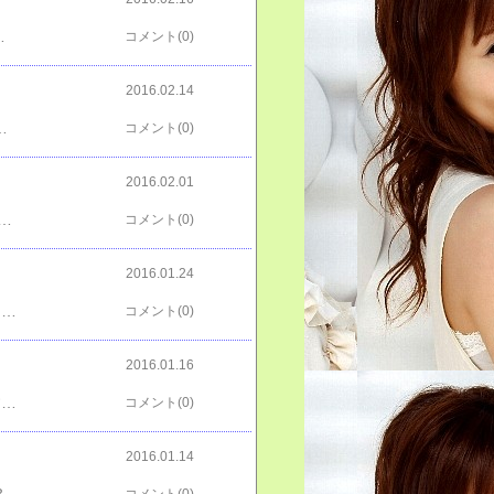
うなので、というかそのタイミングを見計らってイベントの開催日を決めたと思いますが、妊婦さんなので細心の注意を払ってエールを送らないといけないと思っています。むしろ、立ち上がり禁止等、禁止条件を決めて貰った方が良いかも知れませんね・・・。
コメント(0)
2016.02.14
ューして感謝感謝ですとコメントしていましたね。また話しは変わって、すぐ泣いてしまうというリスナーさんからのメールに自身のことを語ったなっち。なっちは泣くのをガマンするタイプで、ダメだと思ったらトイレに駆け込むとのこと。 泣いてしまいそうなことがあってもなっちは「何クソ！」と思うそうで、そうやっメンタルを強くしてきたとか。なので、 相談してきたリスナーさんに対しても、ポジティブに捉えてほしいし、 涙を流した分強くなってほしいと エールを送っていましたね。なお、なっちは、お店で食事するときに メニュー選びで迷ってしまうタイプとのこと。 例えば、ケーキ屋さんで迷うのは女子ならではと思うし、ケーキ選びを楽しみたいと話していました。食べ物の話しになると、いつも熱くなるなっちですが（笑）、 食を楽しみたいと思う気持ちが伝わってきましたね。ということで、今回もプライベートな話題が多かったです。でもそんな中でも、泣くのをガマンする強気のなっちや、 食を楽しむ食いしん坊ななっちが垣間見れて楽しかったですね・・・。
コメント(0)
2016.02.01
ったですね。まずは、ホワイトアウトの話し。各地で大雪のニュースが絶えませんが、なっちも北海道に住んでいる両親が心配になって、 何度も電話しているとのこと。 両親からは その度に大丈夫だと言われるそうですが、なっちのお母さんは以前、ホワイトアウトに会ったことがあるとか。 目の前が真っ白になって、 全く見えなくなる現象ですが、本当に危険なので、みなさんも気を付けてくださいと語っていましたね。 一方、 今年もインフルエンザ流行の季節が やって来ましたが、最近は梅干しが インフルエンザの抑止効果があると言われているとのこと。 毎日、一粒食べると良いそうです。なお、梅干しは豚肉との相性が ベストマッチだというなっち。 煮物にしたり、 豚肉入りの鍋で ポン酢に梅干しを入れて食べると お美味しいと話していましたね。そして、 定番のお茶漬けやおかゆに梅干しを使うこともお薦めしてました。さらに話しは変わって、なっちはデパートや劇場やコンサート会場で お手洗いに行く時、トイレットペーパーがちょうど無くなることが多いとのこと。 上演開始の1ベルが鳴っている時も あるそうですが、新しいものに替えてあげようと思って替えているそうです。タイミングの問題だと思いますが、なっちはそういう星の下に生まれたのかも知れませんね（笑）ということで、今回もプライベートに関する話題が多かったです。両親を思う気持ちとか、 次の人のために手間を惜しまないとか、なっちの優しさが垣間見えましたね・・・。
コメント(0)
2016.01.24
なっちは半年前から お酒を飲まなくても良くなったそうで、 体型もスッキリすると語っていましたねえ。1/17にbayfmさんで放送されたなっちのレギュラーラジオ番組『あなたに会えたら』の第347回をインターネットラジオで聴きました。さて今回は、札幌雪祭りの話し、 今年の目標の話し、サイクロン式のコードレス掃除機の話し、そしてお酒の話しが興味深かったですね。まずは、 札幌雪祭りの話し。去年の札幌雪祭りは、 北海道に仕事に行った合い間の最終日に行ったというなっち。雪像は溶けていて原型をとどめていなかったそうで、タイトルを見て、 「あーそーなんだ」と思ったとのこと（笑）札幌雪祭りは、 早めに行くのがオススメだと話していました。また札幌雪祭りは、 出店の北海道グルメが美味しくて楽しいとのこと。ラーメンにジャガバターに茹でとうきびに焼きとうきびと次から次へと出てきましたね。 子供の頃に行ったこともあるそうで、さすが道産子なっちだと思いました。また今年の目標については、 今までになかった年に なりそうだというなっち。いつもは、 常に目標があったけど、今年は流れに身を委ねて過ごしていきたいと思っているそうです。なっち自身、 心の中にゆとりがあると語っていましたね。おそらく、 結婚したことで精神的に安定し、 仕事よりもまずは家庭と気持ち的にもシフトしてるのではないかと思いました。 一方、話しは変わって、先日、掃除機を買い替えたというなっち。サイクロン式か紙パック式かで迷ったそうで、お店の人に相談したら、ダイソンが一番吸引力が強いと説明されたとのこと。なっちは、 音がうるさいのでは？とか、 中は洗えるの？とかいろいろ聞いたそうですが、お店の人はスムーズに答えてくれたとか。ただ、 半分くらいは分からなかったそうですが（笑）、詳しい人が勧めてくれるのなら良いと思って、サイクロン式のコードレス掃除機を買ったそうです。なおサイクロン式のコードレス掃除機は買って良かったと思っているとのこと。充電式で使う時はコンセントに差さなくて良いので、コード（なっちは”ひも”と言ってました（笑））が届かないということは無いし、 特に女性にはオススメだと熱く語っていましたね。ちなみになっちは、半年前からお酒は飲まなくても良いと思うようになったとのこと。なっちの周りは お酒が好きな人が多いけど、お酒を抜くようになってから体型がスッキリしたそうです。また、野菜から食べるのが良いと言われているけど、 体型をスッキリ保つには効果があるとのこと。なっちは焼き肉が大好きだけど、 最初は野菜から焼いたり、トンカツも好きで熱々が食べたいけど、まずはキャベツから食べるそうです。さらに、オイルや調味料を変えてみるのも良いとか。なっちはケチャップが大好きだけど、 糖分が凄いので、 糖質の少ない物を選んでいるそうです。最近は、スマートな体型を維持しているなっちですが、 見えないところで頑張っているんですね。ということで、今回はプライベートな話題が多かったです。特に食べ物の話しになると熱くなるなっちですが、 拘りと工夫と努力が垣間見えましたね・・・。
コメント(0)
2016.01.16
なっちのお正月は、 家族や友達が大人数で集まる機会が多くて、 賑やかに過ごしたみたいですねえ。1/10にbayfmさんで放送されたなっちのレギュラーラジオ番組『あなたに会えたら』の第346回をインターネットラジオで聴きました。さて今回は、なっちのお正月の話し、 成人の日の話し、そしてクリスマスライブの話しが興味深かったですね。まずは、お正月の話し。なっちのお正月は、 家族や友達が大人数で集まる機会が多かったとのこと。まぁ、 結婚して初めてのお正月ですから、 挨拶も兼ねて人と会うことが多かったのでしょうね。ただなっちは、 実は大人数で集まるのは苦手で、 友達やスタッフさんと食事に行く時も、3～4人で行くとのこと。その方が親密に話しが出来るし、10数人の大人数だと気遣いで疲れてしまうと話していましたね。でもまぁ、今年は賑やかなお正月になって、おせちというおせちは食べなかったけど、みんなでご飯を食べるのは美味しいと語っていました。お正月を感じたと話していましたね。 一方、 今回の放送は成人の日の前日でしたが、なっちは成人の日の頃はモーニング娘。で忙しくて式典には行けなかったとのこと。二十歳になってもお酒を知らなかったし、 晴れ着も着たことがないと話していましたね。また最近は、ハーフ成人式や2回目の成人式もあるとか。ハーフ成人式は10歳が対象で、 学校で親に感謝の手紙を読んだり、 未来への手紙を読むそうです。これに対して2回目の成人式は、40歳が対象。二十歳からの20年間を振り返り、これからの事、今後の事を考えるそうです。でもなっちは、 反省ばかりになりそうと語っていましたね。さらに話しは変わって、昨年の12/25にアクトスクエアで2年連続でクリスマスライブを開催したなっち。その10日までのチャペルコンサートとは、 音の構成も、セトリも全て変えたそうです。なお、アクトスクエアのステージに立つと、360°映像が流れていて、みんなに囲まれている感じがするとのこと。アットホームな感じがあって、1年の締めくくりという気持ちになると話していましたね。 自分は旅行の前日で、 今回は参戦出来なかったのですが、2014年のクリスマスライブを思い出してしまいました。ということで、今回はお正月に、成人の日に、クリスマスと、 年始にふさわしく行事の話しが多かったです。穏やかに年が明けたという趣でしたね・・・。
コメント(0)
2016.01.14