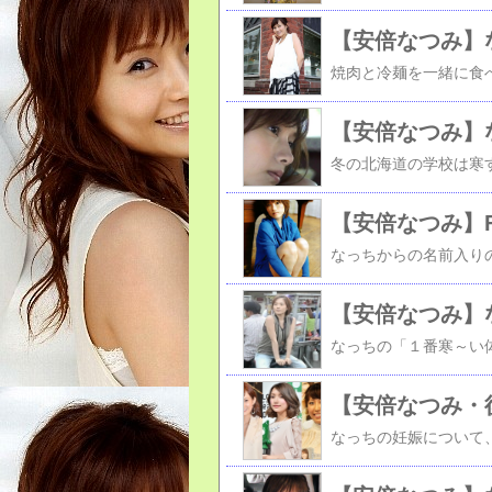
【安倍なつみ】FC