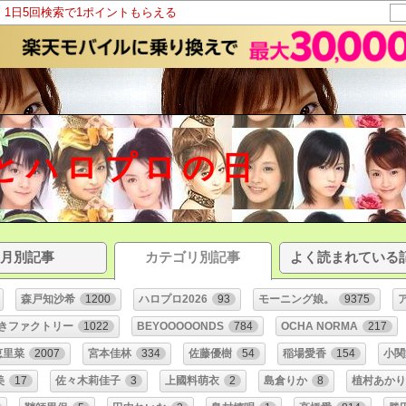
！1日5回検索で1ポイントもらえる
とハロプロの日
月別記事
カテゴリ別記事
よく読まれている
森戸知沙希
1200
ハロプロ2026
93
モーニング娘。
9375
きファクトリー
1022
BEYOOOOONDS
784
OCHA NORMA
217
恵里菜
2007
宮本佳林
334
佐藤優樹
54
稲場愛香
154
小関
美
17
佐々木莉佳子
3
上國料萌衣
2
島倉りか
8
植村あか