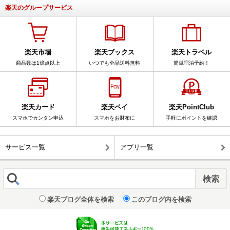
楽天のグループサービス
楽天市場
楽天ブックス
楽天トラベル
商品数は1億点以上
いつでも全品送料無料
簡単宿泊予約！
楽天カード
楽天ペイ
楽天PointClub
スマホでカンタン申込
スマホをお財布に
手軽にポイントを確認
サービス一覧
アプリ一覧
楽天ブログ全体を検索
このブログ内を検索