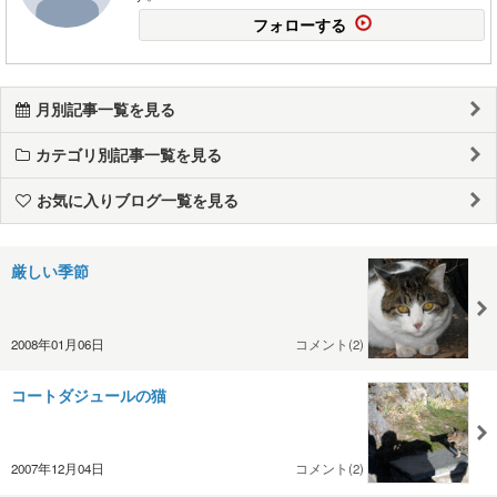
フォローする
月別記事一覧を見る
カテゴリ別記事一覧を見る
お気に入りブログ一覧を見る
厳しい季節
2008年01月06日
コメント(2)
コートダジュールの猫
2007年12月04日
コメント(2)