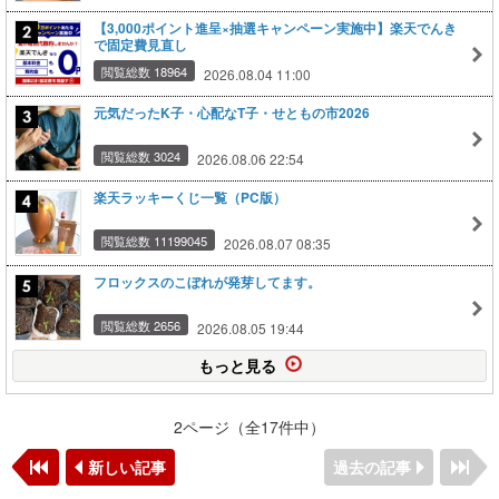
【3,000ポイント進呈×抽選キャンペーン実施中】楽天でんき
で固定費見直し
閲覧総数 18964
2026.08.04 11:00
元気だったK子・心配なT子・せともの市2026
閲覧総数 3024
2026.08.06 22:54
楽天ラッキーくじ一覧（PC版）
閲覧総数 11199045
2026.08.07 08:35
フロックスのこぼれが発芽してます。
閲覧総数 2656
2026.08.05 19:44
もっと見る
2ページ（全17件中）
新しい記事
過去の記事