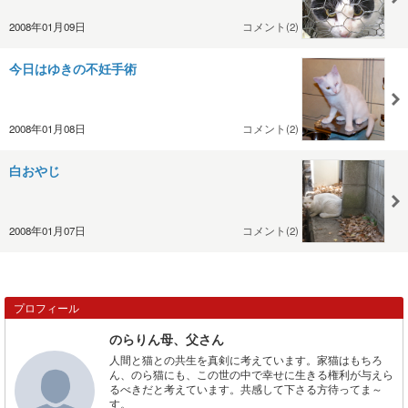
2008年01月09日
コメント(2)
今日はゆきの不妊手術
2008年01月08日
コメント(2)
白おやじ
2008年01月07日
コメント(2)
プロフィール
のらりん母、父さん
人間と猫との共生を真剣に考えています。家猫はもちろ
ん、のら猫にも、この世の中で幸せに生きる権利が与えら
るべきだと考えています。共感して下さる方待ってま～
す。