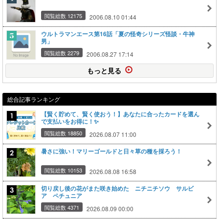
閲覧総数 12175
2006.08.10 01:44
ウルトラマンエース第16話「夏の怪奇シリーズ怪談・牛神
男」
閲覧総数 2279
2006.08.27 17:14
もっと見る
総合記事ランキング
【賢く貯めて、賢く使おう！】あなたに合ったカードを選ん
で支払いをお得に！✨
閲覧総数 18850
2026.08.07 11:00
暑さに強い！マリーゴールドと日々草の種を採ろう！
閲覧総数 10153
2026.08.08 16:58
切り戻し後の花がまた咲き始めた ニチニチソウ サルビ
ア ペチュニア
閲覧総数 4371
2026.08.09 00:00