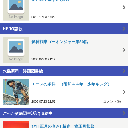
2010.12.23 14:29
HERO讃歌
炎神戦隊ゴーオンジャー第50話
2009.02.08 21:12
水島新司 漫画図書館
エースの条件 （昭和４４年 少年キング）
2008.07.23 22:52
コメント(8)
ごった煮底辺生活記(凍結中
1/1 [正月の嘆き] 新春 寝正月状態