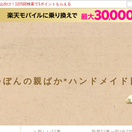
ト山分け！1日5回検索で1ポイントもらえる
つぼんの親ばか*ハンドメイド
< 新しい記事
新着記事一覧(全238