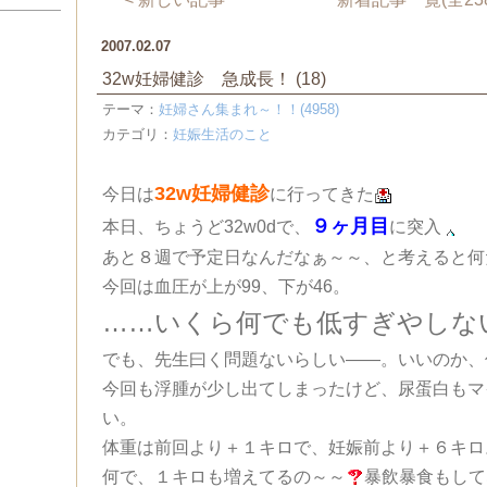
2007.02.07
32w妊婦健診 急成長！
(18)
テーマ：
妊婦さん集まれ～！！(4958)
カテゴリ：
妊娠生活のこと
32w妊婦健診
今日は
に行ってきた
９ヶ月目
本日、ちょうど32w0dで、
に突入
あと８週で予定日なんだなぁ～～、と考えると何
今回は血圧が上が99、下が46。
……いくら何でも低すぎやしな
でも、先生曰く問題ないらしい――。いいのか、
今回も浮腫が少し出てしまったけど、尿蛋白もマ
い。
体重は前回より＋１キロで、妊娠前より＋６キロ
何で、１キロも増えてるの～～
暴飲暴食もして