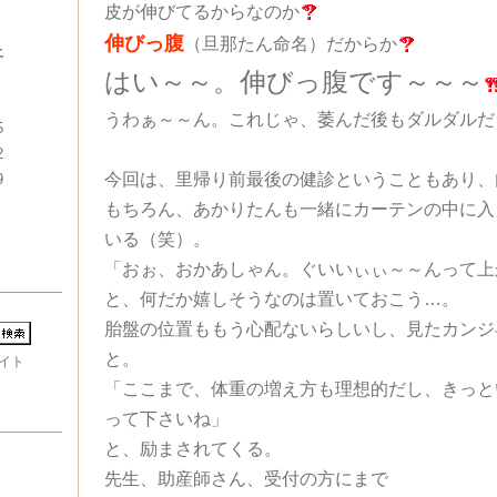
皮が伸びてるからなのか
伸びっ腹
（旦那たん命名）だからか
土
はい～～。伸びっ腹です～～～
うわぁ～～ん。これじゃ、萎んだ後もダルダルだ
5
2
今回は、里帰り前最後の健診ということもあり、
9
もちろん、あかりたんも一緒にカーテンの中に入
いる（笑）。
「おぉ、おかあしゃん。ぐいいぃぃ～～んって上
と、何だか嬉しそうなのは置いておこう…。
胎盤の位置ももう心配ないらしいし、見たカンジ
と。
イト
「ここまで、体重の増え方も理想的だし、きっと
って下さいね」
と、励まされてくる。
先生、助産師さん、受付の方にまで