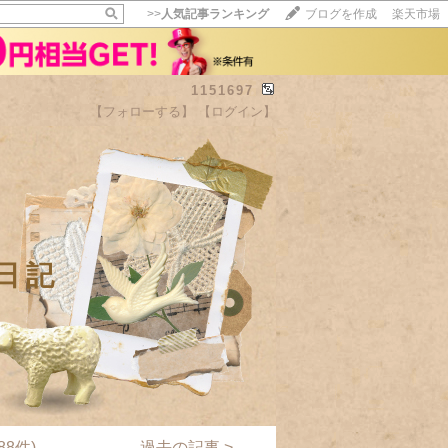
>>
人気記事ランキング
ブログを作成
楽天市場
1151697
【フォローする】
【ログイン】
【毎日開催】
15記事にいいね！で1ポイント
10秒滞在
いいね!
--
/
--
日記
8件)
過去の記事 >