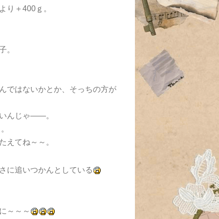
り＋400ｇ。
。
子。
んではないかとか、そっちの方が
いんじゃ――。
ぁ。
たえてね～～。
さに追いつかんとしている
に～～～