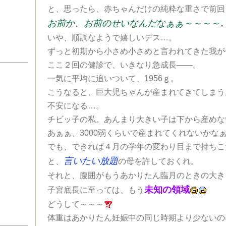
と、思ったら、赤ちゃんだけの純粋な重さで前回よ
お前か、お前のせいなんだなぁぁ～～～～
いや、順調なようで嬉しいデス…。
ずっと初期から小さめ小さめと言われてきた我が
ここ２回の健診で、いきなり急成長――。
一気に平均に追いついて、1956ｇ。
こうなると、巨大児ちゃんが産まれてきてしまう
不安になる…。
チビッ子の私。あんまり大きい子は下から産めな
あぁぁ、3000弱くらいで産まれてくれないかな
でも、できれば４月の学年の変わり目まで持ちこ
言いたい放題
と、
の母を許しておくれ。
それと、腹囲がもうあかりたん臨月のときの大き
未知の領域
子宮底長に至っては、もう
どうして～～～
体重はあかりたん妊娠中の同じ時期より少ないの