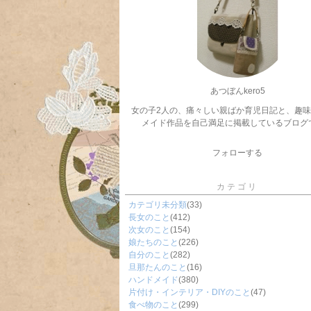
あつぼんkero5
女の子2人の、痛々しい親ばか育児日記と、趣
メイド作品を自己満足に掲載しているブログ
フォローする
カテゴリ
カテゴリ未分類
(33)
長女のこと
(412)
次女のこと
(154)
娘たちのこと
(226)
自分のこと
(282)
旦那たんのこと
(16)
ハンドメイド
(380)
片付け・インテリア・DIYのこと
(47)
食べ物のこと
(299)