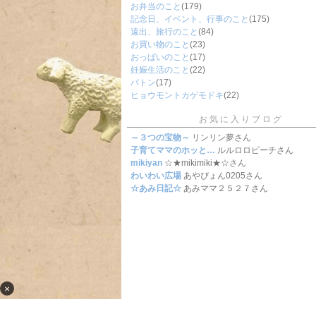
お弁当のこと
(179)
記念日、イベント、行事のこと
(175)
遠出、旅行のこと
(84)
お買い物のこと
(23)
おっぱいのこと
(17)
妊娠生活のこと
(22)
バトン
(17)
ヒョウモントカゲモドキ
(22)
お気に入りブログ
～３つの宝物～
リンリン夢さん
子育てママのホッと…
ルルロロピーチさん
mikiyan
☆★mikimiki★☆さん
わいわい広場
あやぴょん0205さん
☆あみ日記☆
あみママ２５２７さん
×