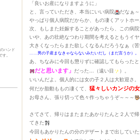
「良いお産になりますように」
と、言っていただき、本当にいい病院
だなぁ～
やっぱり個人病院だからか、もの凄くアットホー
次、もしまた妊娠することがあったら、この病院
いや、あの壮絶なつわり期間を考えるともうイヤ
大きくなったらまた欲しくなるんだろうなぁ（苦
味のハンド
……男の子産まなきゃならないみたいだし（まだ言うか）。
です。
あ、ちなみに今回も懲りずに確認してもらったと
だと思います」
だった…（遠い目
）。
いいんだよ。個人的には女の子２人は大歓迎さ。
猛々しいカンジの
何だか胎動ももの凄くて、
お母さん、張り切って色々作っちゃうぞ～～～
さてさて、帰りはまたまたあかりたんと２人で帰
てきた
今回もあかりたんの分のデザートまで出していた