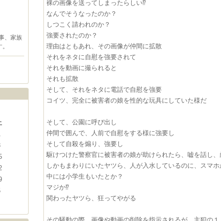
裸の画像を送ってしまったらしい⁉︎
なんでそうなったのか？
しつこく請われのか？
強要されたのか？
事、家族
理由はともあれ、その画像が仲間に拡散
す。
それをネタに自慰を強要されて
それを動画に撮られると
それも拡散
そして、それをネタに電話で自慰を強要
コイツ、完全に被害者の娘を性的な玩具にしていた様だ
そして、公園に呼び出し
土
仲間で囲んで、人前で自慰をする様に強要し
1
そして自殺を煽り、強要し
8
駆けつけた警察官に被害者の娘が助けられたら、嘘を話し、
5
しかもまわりにいたヤツら、人が入水しているのに、スマホか
2
中には小学生もいたとか？
9
マジか⁉︎
5
関わったヤツら、狂ってやがる
その騒動の際、画像や動画の削除を指示されるが、主犯の１