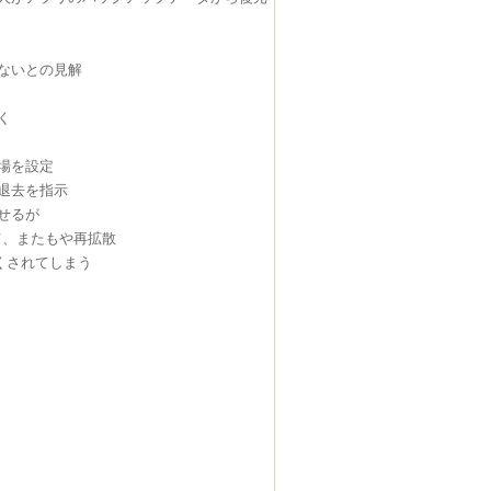
ないとの見解
く
場を設定
退去を指示
せるが
て、またもや再拡散
くされてしまう