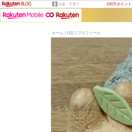
100万ポイン
出産・子育て
ホーム
|
日記
|
プロフィール
しろくろわんこ