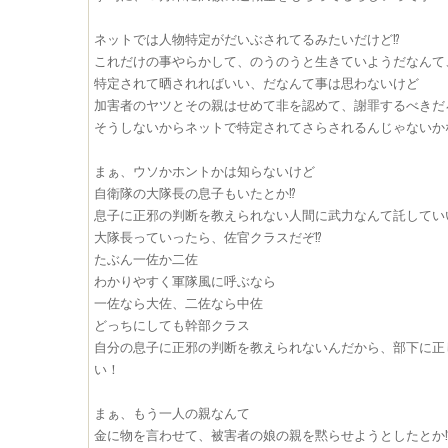
ネットでは人物特定がだいぶされてるみたいだけど⁉︎
これだけの事やらかして、のうのうと生きていようだなんて
特定されて晒されればいい、だなんて事は思わないけど
加害者のヤツとその親はせめて非を認めて、謝罪するべきだ
そうしないからネットで特定されてさらされるんじゃないか
まぁ、ウソかホントかは知らないけど
自衛隊の大隊長の息子もいたとか⁉︎
息子に正邪の判断を教えられない人間に武力なんて託してい
大隊長っていったら、佐官クラスだぞ⁉︎
たぶん一佐か二佐
わかりやすく軍隊風に呼ぶなら
一佐なら大佐、二佐なら中佐
どっちにしても幹部クラス
自分の息子に正邪の判断を教えられないんだから、部下に正
い！
まぁ、もう一人の親なんて
金に物を言わせて、被害者の娘の親を黙らせようとしたとか⁉