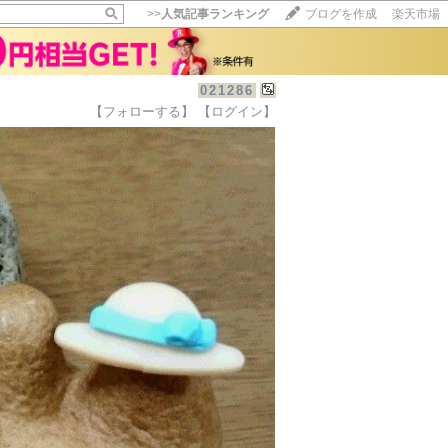
>>
人気記事ランキング
ブログを作成
楽天市場
021286
【フォローする】
【ログイン】
【毎日開催】
15記事にいいね！で1ポイント
10秒滞在
いいね!
--
/
--