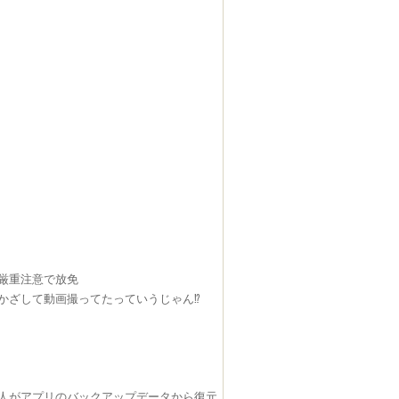
厳重注意で放免
ざして動画撮ってたっていうじゃん⁉︎
人がアプリのバックアップデータから復元