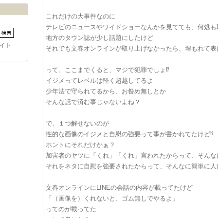
これだけの大事件なのに
テレビのニュースやワイドショーなんかを見てても、何処も
地方のタウン誌が少し話題にしたけど
イト
それでも文春オンラインが取り上げなかったら、埋もれて表
って、ここまでくると、マジで犯罪でしょ⁉︎
イジメってレベルは軽く超越してるよ
少年法で守られてるから、お咎め無しとか
そんな話で済む事じゃないよね？
で、１つ解せないのが
性的な画像のイジメと自慰の強要って事が書かれてたけど⁉︎
ホントにそれだけかぁ？
加害者のヤツに「くれ」「くれ」言われたからって、そんな
それをネタに自慰を強要されたからって、そんなに簡単に人
文春オンラインにLINEの会話の内容が載ってたけど
「（画像を）くれないと、ゴム無しでやるよ」
ってのが載ってた