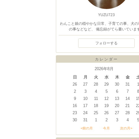
YUZU723
わんこと娘の穏やかな日常、子育ての事、犬の
の事などなど、 備忘録がてら書いていま
フォローする
カレンダー
2026年8月
日
月
火
水
木
金
26
27
28
29
30
31
2
3
4
5
6
7
9
10
11
12
13
14
1
16
17
18
19
20
21
2
23
24
25
26
27
28
2
30
31
1
2
3
4
<前の月
今月
次の月>