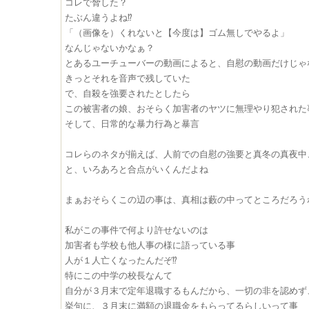
コレで脅した？
たぶん違うよね⁉︎
「（画像を）くれないと【今度は】ゴム無しでやるよ」
なんじゃないかなぁ？
とあるユーチューバーの動画によると、自慰の動画だけじゃ
きっとそれを音声で残していた
で、自殺を強要されたとしたら
この被害者の娘、おそらく加害者のヤツに無理やり犯された
そして、日常的な暴力行為と暴言
コレらのネタが揃えば、人前での自慰の強要と真冬の真夜中
と、いろあろと合点がいくんだよね
まぁおそらくこの辺の事は、真相は藪の中ってところだろう
私がこの事件で何より許せないのは
加害者も学校も他人事の様に語っている事
人が１人亡くなったんだぞ⁉︎
特にこの中学の校長なんて
自分が３月末で定年退職するもんだから、一切の非を認めず
挙句に、３月末に満額の退職金をもらってるらしいって事