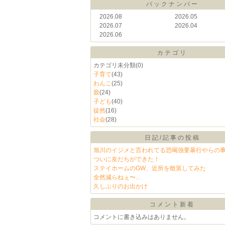
バックナンバー
2026.08
2026.05
2026.07
2026.04
2026.06
カテゴリ
カテゴリ未分類
(0)
子育て
(43)
わんこ
(25)
親
(24)
子ども
(40)
徒然
(16)
社会
(28)
日記/記事の投稿
旭川のイジメと言われてる恐喝強要暴行やらの
ついに友だちができた！
ステイホームのGW、近所を散策してみた
全然減らねぇ〜…
久しぶりのお出かけ
コメント新着
コメントに書き込みはありません。