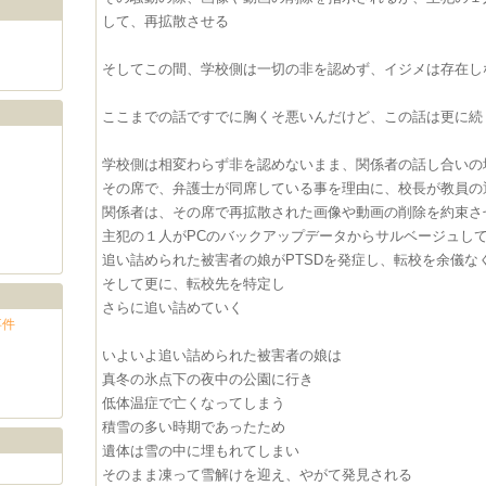
して、再拡散させる
そしてこの間、学校側は一切の非を認めず、イジメは存在し
ここまでの話ですでに胸くそ悪いんだけど、この話は更に続
学校側は相変わらず非を認めないまま、関係者の話し合いの
その席で、弁護士が同席している事を理由に、校長が教員の
関係者は、その席で再拡散された画像や動画の削除を約束さ
主犯の１人がPCのバックアップデータからサルベージュし
追い詰められた被害者の娘がPTSDを発症し、転校を余儀な
そして更に、転校先を特定し
さらに追い詰めていく
事件
いよいよ追い詰められた被害者の娘は
真冬の氷点下の夜中の公園に行き
低体温症で亡くなってしまう
積雪の多い時期であったため
遺体は雪の中に埋もれてしまい
そのまま凍って雪解けを迎え、やがて発見される