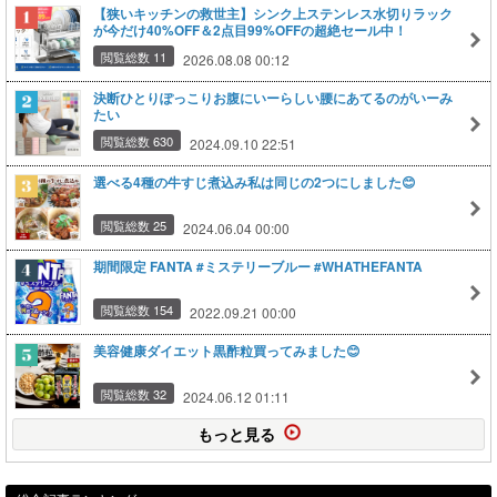
【狭いキッチンの救世主】シンク上ステンレス水切りラック
が今だけ40%OFF＆2点目99%OFFの超絶セール中！
閲覧総数 11
2026.08.08 00:12
決断ひとりぽっこりお腹にいーらしい腰にあてるのがいーみ
たい
閲覧総数 630
2024.09.10 22:51
選べる4種の牛すじ煮込み私は同じの2つにしました😊
閲覧総数 25
2024.06.04 00:00
期間限定 FANTA #ミステリーブルー #WHATHEFANTA
閲覧総数 154
2022.09.21 00:00
美容健康ダイエット黒酢粒買ってみました😊
閲覧総数 32
2024.06.12 01:11
もっと見る